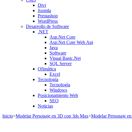
Divi
Joomla
Prestashop
WordPress
Desarrollo de Software
.NET
Asp.Net Core
Asp.Net Core Web Api
Java
Software
Visual Basic.Net
SQL Server
Ofimática
Excel
Tecnología
Tecnología
Windows
Posicionamiento Web
SEO
Noticias
Inicio
>
Modelar Personaje en 3D con 3ds Max
>
Modelar Personaje en