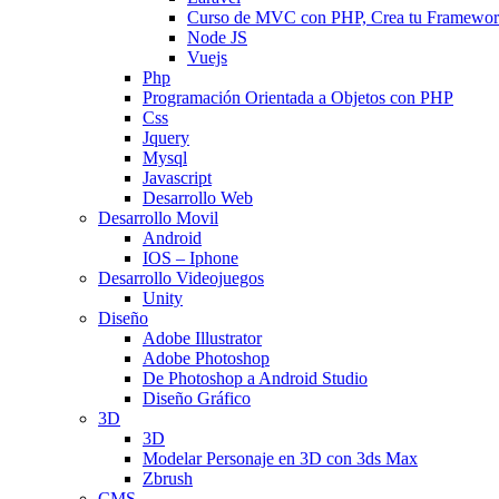
Curso de MVC con PHP, Crea tu Framewo
Node JS
Vuejs
Php
Programación Orientada a Objetos con PHP
Css
Jquery
Mysql
Javascript
Desarrollo Web
Desarrollo Movil
Android
IOS – Iphone
Desarrollo Videojuegos
Unity
Diseño
Adobe Illustrator
Adobe Photoshop
De Photoshop a Android Studio
Diseño Gráfico
3D
3D
Modelar Personaje en 3D con 3ds Max
Zbrush
CMS