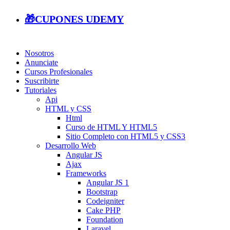
🎁CUPONES UDEMY
Nosotros
Anunciate
Cursos Profesionales
Suscribirte
Tutoriales
Api
HTML y CSS
Html
Curso de HTML Y HTML5
Sitio Completo con HTML5 y CSS3
Desarrollo Web
Angular JS
Ajax
Frameworks
Angular JS 1
Bootstrap
Codeigniter
Cake PHP
Foundation
Laravel