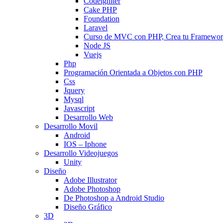
Codeigniter
Cake PHP
Foundation
Laravel
Curso de MVC con PHP, Crea tu Framewo
Node JS
Vuejs
Php
Programación Orientada a Objetos con PHP
Css
Jquery
Mysql
Javascript
Desarrollo Web
Desarrollo Movil
Android
IOS – Iphone
Desarrollo Videojuegos
Unity
Diseño
Adobe Illustrator
Adobe Photoshop
De Photoshop a Android Studio
Diseño Gráfico
3D