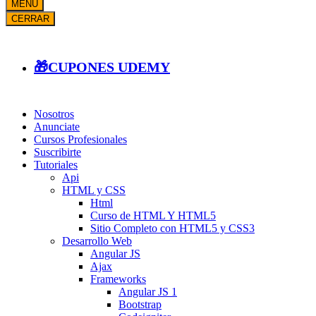
MENÚ
CERRAR
🎁CUPONES UDEMY
Nosotros
Anunciate
Cursos Profesionales
Suscribirte
Tutoriales
Api
HTML y CSS
Html
Curso de HTML Y HTML5
Sitio Completo con HTML5 y CSS3
Desarrollo Web
Angular JS
Ajax
Frameworks
Angular JS 1
Bootstrap