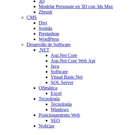
3D
Modelar Personaje en 3D con 3ds Max
Zbrush
CMS
Divi
Joomla
Prestashop
WordPress
Desarrollo de Software
.NET
Asp.Net Core
Asp.Net Core Web Api
Java
Software
Visual Basic.Net
SQL Server
Ofimática
Excel
Tecnología
Tecnología
Windows
Posicionamiento Web
SEO
Noticias