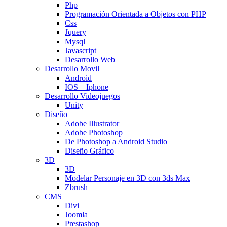
Php
Programación Orientada a Objetos con PHP
Css
Jquery
Mysql
Javascript
Desarrollo Web
Desarrollo Movil
Android
IOS – Iphone
Desarrollo Videojuegos
Unity
Diseño
Adobe Illustrator
Adobe Photoshop
De Photoshop a Android Studio
Diseño Gráfico
3D
3D
Modelar Personaje en 3D con 3ds Max
Zbrush
CMS
Divi
Joomla
Prestashop