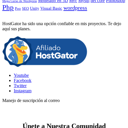
Photoshop
Mvc
Mysql
net core
Modelado en 3D
Mega Curso de Wordpress
Php
wordpress
Visual Basic
SEO
Unity
Poo
HostGator ha sido una opción confiable en mis proyectos. Te dejo
aquí sus planes.
Youtube
Facebook
Twitter
Instagram
Manejo de suscripción al correo
Únete a Nuestra Comunidad