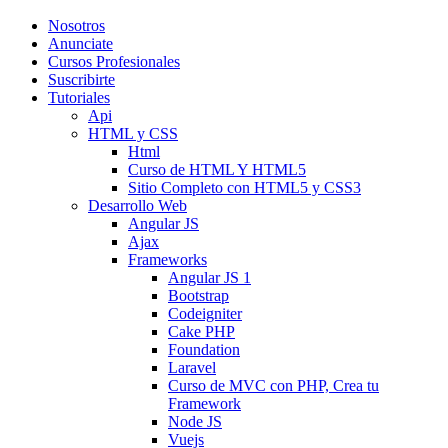
Nosotros
Anunciate
Cursos Profesionales
Suscribirte
Tutoriales
Api
HTML y CSS
Html
Curso de HTML Y HTML5
Sitio Completo con HTML5 y CSS3
Desarrollo Web
Angular JS
Ajax
Frameworks
Angular JS 1
Bootstrap
Codeigniter
Cake PHP
Foundation
Laravel
Curso de MVC con PHP, Crea tu
Framework
Node JS
Vuejs