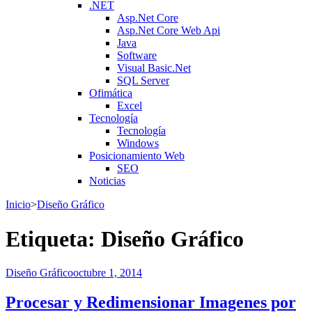
.NET
Asp.Net Core
Asp.Net Core Web Api
Java
Software
Visual Basic.Net
SQL Server
Ofimática
Excel
Tecnología
Tecnología
Windows
Posicionamiento Web
SEO
Noticias
Inicio
>
Diseño Gráfico
Etiqueta:
Diseño Gráfico
Diseño Gráfico
octubre 1, 2014
Procesar y Redimensionar Imagenes por