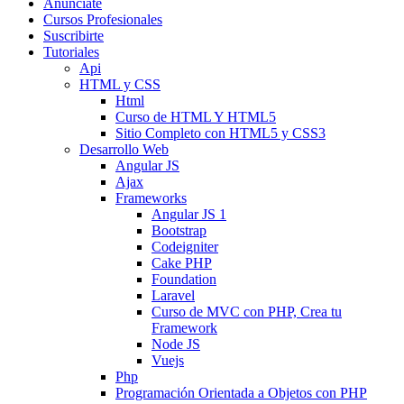
Anunciate
Cursos Profesionales
Suscribirte
Tutoriales
Api
HTML y CSS
Html
Curso de HTML Y HTML5
Sitio Completo con HTML5 y CSS3
Desarrollo Web
Angular JS
Ajax
Frameworks
Angular JS 1
Bootstrap
Codeigniter
Cake PHP
Foundation
Laravel
Curso de MVC con PHP, Crea tu
Framework
Node JS
Vuejs
Php
Programación Orientada a Objetos con PHP