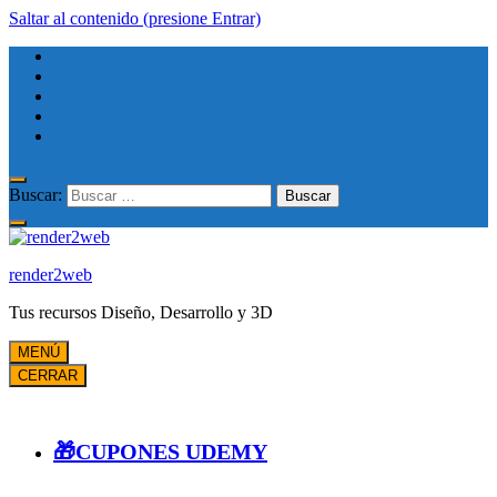
Saltar al contenido (presione Entrar)
Buscar:
render2web
Tus recursos Diseño, Desarrollo y 3D
MENÚ
CERRAR
🎁CUPONES UDEMY