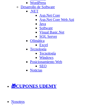
WordPress
Desarrollo de Software
.NET
Asp.Net Core
Asp.Net Core Web Api
Java
Software
Visual Basic.Net
SQL Server
Ofimática
Excel
Tecnología
Tecnología
Windows
Posicionamiento Web
SEO
Noticias
🎁CUPONES UDEMY
Nosotros