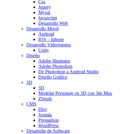
Css
Jquery
Mysql
Javascript
Desarrollo Web
Desarrollo Movil
Android
IOS – Iphone
Desarrollo Videojuegos
Unity
Diseño
Adobe Illustrator
Adobe Photoshop
De Photoshop a Android Studio
Diseño Gráfico
3D
3D
Modelar Personaje en 3D con 3ds Max
Zbrush
CMS
Divi
Joomla
Prestashop
WordPress
Desarrollo de Software