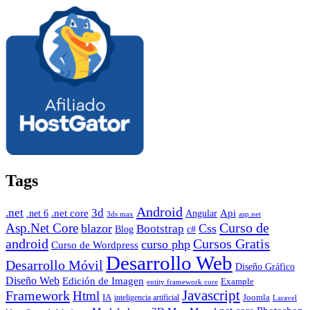
Tags
Android
.net
3d
.net core
Angular
Api
.net 6
3ds max
asp.net
Curso de
Asp.Net Core
blazor
Css
Bootstrap
Blog
c#
android
Cursos Gratis
curso php
Curso de Wordpress
Desarrollo Web
Desarrollo Móvil
Diseño Gráfico
Diseño Web
Edición de Imagen
Example
entity framework core
Javascript
Framework
Html
IA
inteligencia artificial
Joomla
Laravel