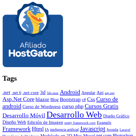
Tags
Android
.net
3d
.net core
Angular
Api
.net 6
3ds max
asp.net
Curso de
Asp.Net Core
blazor
Css
Bootstrap
Blog
c#
android
Cursos Gratis
curso php
Curso de Wordpress
Desarrollo Web
Desarrollo Móvil
Diseño Gráfico
Diseño Web
Edición de Imagen
Example
entity framework core
Javascript
Framework
Html
IA
inteligencia artificial
Joomla
Laravel
Photoshop
Mvc
Mysql
net core
Modelado en 3D