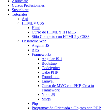
Anunciate
Cursos Profesionales
Suscribirte
Tutoriales
Api
HTML y CSS
Html
Curso de HTML Y HTML5
Sitio Completo con HTML5 y CSS3
Desarrollo Web
Angular JS
Ajax
Frameworks
Angular JS 1
Bootstrap
Codeigniter
Cake PHP
Foundation
Laravel
Curso de MVC con PHP, Crea tu
Framework
Node JS
Vuejs
Php
Programación Orientada a Objetos con PHP