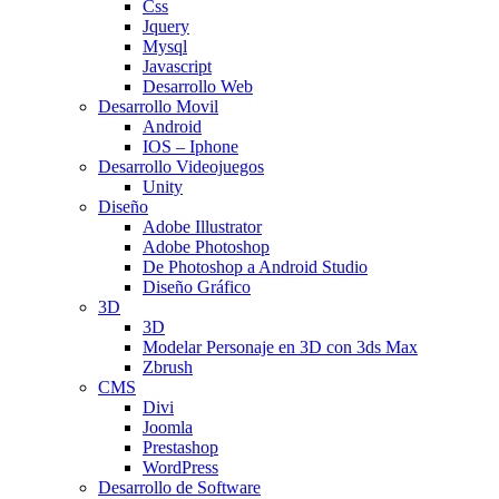
Css
Jquery
Mysql
Javascript
Desarrollo Web
Desarrollo Movil
Android
IOS – Iphone
Desarrollo Videojuegos
Unity
Diseño
Adobe Illustrator
Adobe Photoshop
De Photoshop a Android Studio
Diseño Gráfico
3D
3D
Modelar Personaje en 3D con 3ds Max
Zbrush
CMS
Divi
Joomla
Prestashop
WordPress
Desarrollo de Software