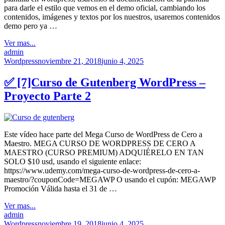
para darle el estilo que vemos en el demo oficial, cambiando los
contenidos, imágenes y textos por los nuestros, usaremos contenidos
demo pero ya …
Ver mas...
admin
Wordpress
noviembre 21, 2018
junio 4, 2025
✅ [7]Curso de Gutenberg WordPress –
Proyecto Parte 2
Este vídeo hace parte del Mega Curso de WordPress de Cero a
Maestro. MEGA CURSO DE WORDPRESS DE CERO A
MAESTRO (CURSO PREMIUM) ADQUIÉRELO EN TAN
SOLO $10 usd, usando el siguiente enlace:
https://www.udemy.com/mega-curso-de-wordpress-de-cero-a-
maestro/?couponCode=MEGAWP O usando el cupón: MEGAWP
Promoción Válida hasta el 31 de …
Ver mas...
admin
Wordpress
noviembre 19, 2018
junio 4, 2025