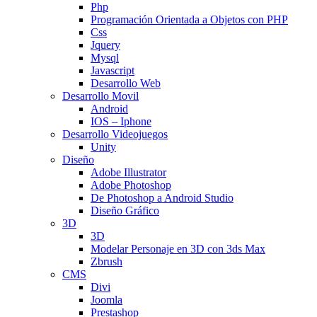
Php
Programación Orientada a Objetos con PHP
Css
Jquery
Mysql
Javascript
Desarrollo Web
Desarrollo Movil
Android
IOS – Iphone
Desarrollo Videojuegos
Unity
Diseño
Adobe Illustrator
Adobe Photoshop
De Photoshop a Android Studio
Diseño Gráfico
3D
3D
Modelar Personaje en 3D con 3ds Max
Zbrush
CMS
Divi
Joomla
Prestashop