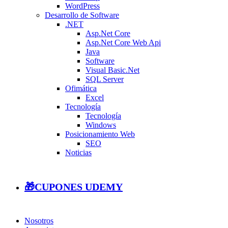
WordPress
Desarrollo de Software
.NET
Asp.Net Core
Asp.Net Core Web Api
Java
Software
Visual Basic.Net
SQL Server
Ofimática
Excel
Tecnología
Tecnología
Windows
Posicionamiento Web
SEO
Noticias
🎁CUPONES UDEMY
Nosotros