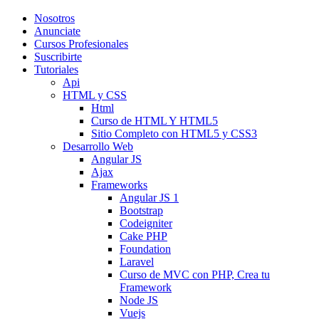
Nosotros
Anunciate
Cursos Profesionales
Suscribirte
Tutoriales
Api
HTML y CSS
Html
Curso de HTML Y HTML5
Sitio Completo con HTML5 y CSS3
Desarrollo Web
Angular JS
Ajax
Frameworks
Angular JS 1
Bootstrap
Codeigniter
Cake PHP
Foundation
Laravel
Curso de MVC con PHP, Crea tu
Framework
Node JS
Vuejs