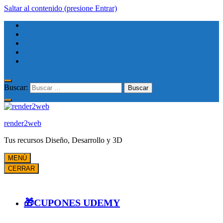
Saltar al contenido (presione Entrar)
Buscar:
render2web
Tus recursos Diseño, Desarrollo y 3D
MENÚ
CERRAR
🎁CUPONES UDEMY