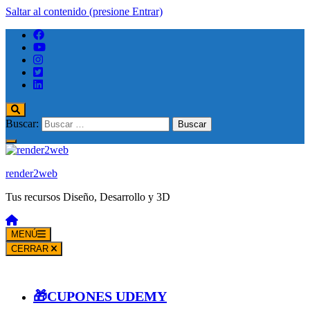
Saltar al contenido (presione Entrar)
Buscar:
render2web
Tus recursos Diseño, Desarrollo y 3D
MENÚ
CERRAR
🎁CUPONES UDEMY