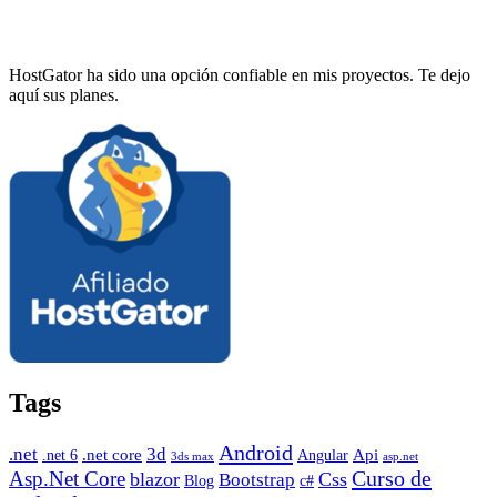
HostGator ha sido una opción confiable en mis proyectos. Te dejo
aquí sus planes.
Tags
Android
.net
3d
.net core
Angular
Api
.net 6
3ds max
asp.net
Curso de
Asp.Net Core
blazor
Css
Bootstrap
Blog
c#