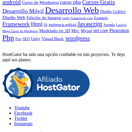
android
Cursos Gratis
curso php
Curso de Wordpress
Desarrollo Web
Desarrollo Móvil
Diseño Gráfico
Diseño Web
Edición de Imagen
Example
entity framework core
Javascript
Framework
Html
IA
inteligencia artificial
Joomla
Laravel
Photoshop
Mvc
Mysql
net core
Modelado en 3D
Mega Curso de Wordpress
Php
wordpress
Visual Basic
SEO
Unity
Poo
HostGator ha sido una opción confiable en mis proyectos. Te dejo
aquí sus planes.
Youtube
Facebook
Twitter
Instagram