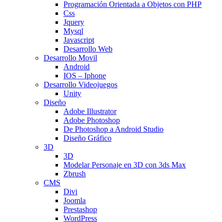
Programación Orientada a Objetos con PHP
Css
Jquery
Mysql
Javascript
Desarrollo Web
Desarrollo Movil
Android
IOS – Iphone
Desarrollo Videojuegos
Unity
Diseño
Adobe Illustrator
Adobe Photoshop
De Photoshop a Android Studio
Diseño Gráfico
3D
3D
Modelar Personaje en 3D con 3ds Max
Zbrush
CMS
Divi
Joomla
Prestashop
WordPress