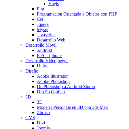
Vuejs
Php
Programación Orientada a Objetos con PHP
Css
Jquery
Mysql
Javascript
Desarrollo Web
Desarrollo Movil
Android
IOS – Iphone
Desarrollo Videojuegos
Unity
Diseño
Adobe Illustrator
Adobe Photoshop
De Photoshop a Android Studio
Diseño Gráfico
3D
3D
Modelar Personaje en 3D con 3ds Max
Zbrush
CMS
Divi
Joomla