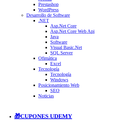
Prestashop
WordPress
Desarrollo de Software
.NET
Asp.Net Core
Asp.Net Core Web Api
Java
Software
Visual Basic.Net
SQL Server
Ofimática
Excel
Tecnología
Tecnología
Windows
Posicionamiento Web
SEO
Noticias
🎁CUPONES UDEMY