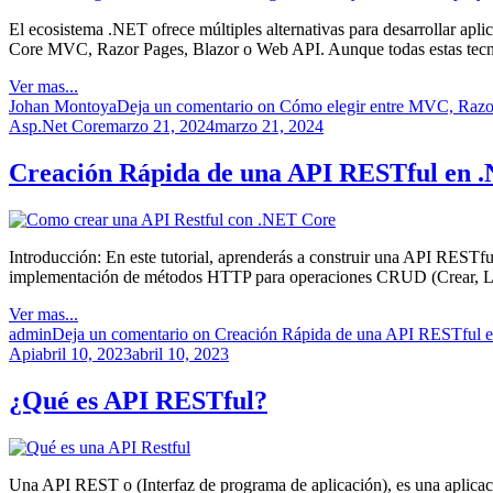
El ecosistema .NET ofrece múltiples alternativas para desarrollar a
Core MVC, Razor Pages, Blazor o Web API. Aunque todas estas tecn
Ver mas...
Johan Montoya
Deja un comentario
on Cómo elegir entre MVC, Razor
Asp.Net Core
marzo 21, 2024
marzo 21, 2024
Creación Rápida de una API RESTful en 
Introducción: En este tutorial, aprenderás a construir una API RESTful
implementación de métodos HTTP para operaciones CRUD (Crear, Leer
Ver mas...
admin
Deja un comentario
on Creación Rápida de una API RESTful 
Api
abril 10, 2023
abril 10, 2023
¿Qué es API RESTful?
Una API REST o (Interfaz de programa de aplicación), es una aplicaci