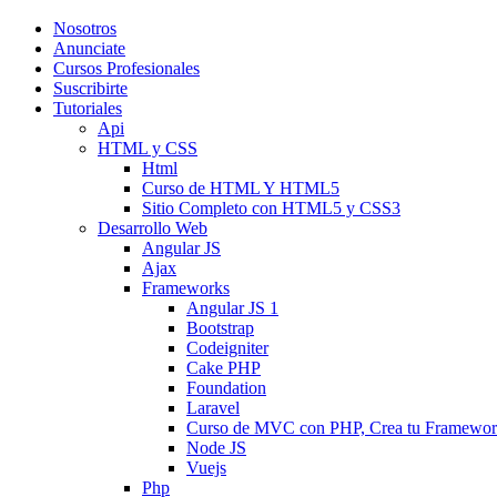
Nosotros
Anunciate
Cursos Profesionales
Suscribirte
Tutoriales
Api
HTML y CSS
Html
Curso de HTML Y HTML5
Sitio Completo con HTML5 y CSS3
Desarrollo Web
Angular JS
Ajax
Frameworks
Angular JS 1
Bootstrap
Codeigniter
Cake PHP
Foundation
Laravel
Curso de MVC con PHP, Crea tu Framewo
Node JS
Vuejs
Php