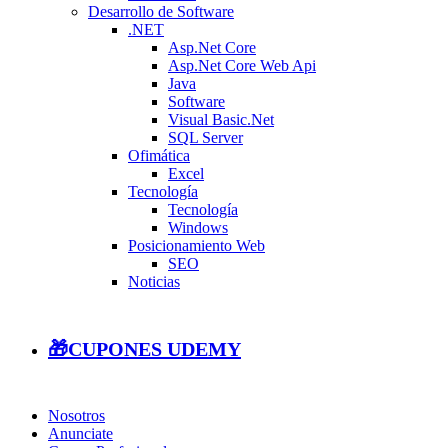
Desarrollo de Software
.NET
Asp.Net Core
Asp.Net Core Web Api
Java
Software
Visual Basic.Net
SQL Server
Ofimática
Excel
Tecnología
Tecnología
Windows
Posicionamiento Web
SEO
Noticias
🎁CUPONES UDEMY
Nosotros
Anunciate