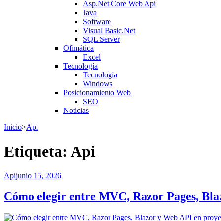
Asp.Net Core Web Api
Java
Software
Visual Basic.Net
SQL Server
Ofimática
Excel
Tecnología
Tecnología
Windows
Posicionamiento Web
SEO
Noticias
Inicio
>
Api
Etiqueta:
Api
Api
junio 15, 2026
Cómo elegir entre MVC, Razor Pages, Blaz