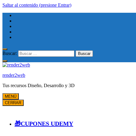
Saltar al contenido (presione Entrar)
Buscar:
render2web
Tus recursos Diseño, Desarrollo y 3D
MENÚ
CERRAR
🎁CUPONES UDEMY