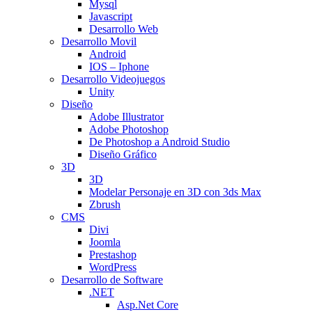
Mysql
Javascript
Desarrollo Web
Desarrollo Movil
Android
IOS – Iphone
Desarrollo Videojuegos
Unity
Diseño
Adobe Illustrator
Adobe Photoshop
De Photoshop a Android Studio
Diseño Gráfico
3D
3D
Modelar Personaje en 3D con 3ds Max
Zbrush
CMS
Divi
Joomla
Prestashop
WordPress
Desarrollo de Software
.NET
Asp.Net Core