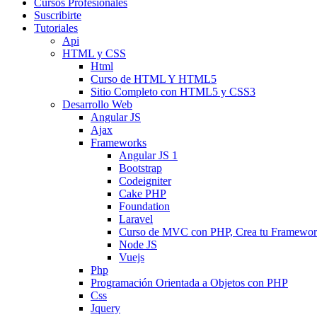
Cursos Profesionales
Suscribirte
Tutoriales
Api
HTML y CSS
Html
Curso de HTML Y HTML5
Sitio Completo con HTML5 y CSS3
Desarrollo Web
Angular JS
Ajax
Frameworks
Angular JS 1
Bootstrap
Codeigniter
Cake PHP
Foundation
Laravel
Curso de MVC con PHP, Crea tu Framewo
Node JS
Vuejs
Php
Programación Orientada a Objetos con PHP
Css
Jquery