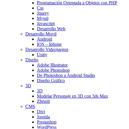
Programación Orientada a Objetos con PHP
Css
Jquery
Mysql
Javascript
Desarrollo Web
Desarrollo Movil
Android
IOS – Iphone
Desarrollo Videojuegos
Unity
Diseño
Adobe Illustrator
Adobe Photoshop
De Photoshop a Android Studio
Diseño Gráfico
3D
3D
Modelar Personaje en 3D con 3ds Max
Zbrush
CMS
Divi
Joomla
Prestashop
WordPress