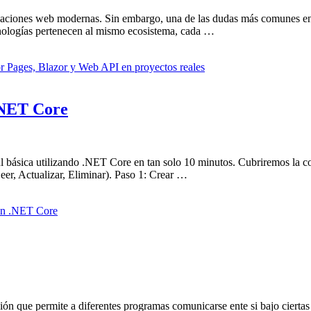
plicaciones web modernas. Sin embargo, una de las dudas más comunes en
ologías pertenecen al mismo ecosistema, cada …
 Pages, Blazor y Web API en proyectos reales
.NET Core
 básica utilizando .NET Core en tan solo 10 minutos. Cubriremos la conf
, Actualizar, Eliminar). Paso 1: Crear …
en .NET Core
ón que permite a diferentes programas comunicarse ente si bajo ciertas 