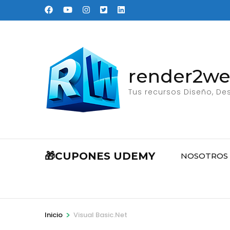
Saltar
al
contenido
(presione
Entrar)
render2w
Tus recursos Diseño, Des
🎁CUPONES UDEMY
NOSOTROS
>
Inicio
Visual Basic.Net