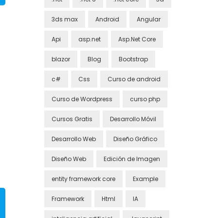
3ds max
Android
Angular
Api
asp.net
Asp.Net Core
blazor
Blog
Bootstrap
c#
Css
Curso de android
Curso de Wordpress
curso php
Cursos Gratis
Desarrollo Móvil
Desarrollo Web
Diseño Gráfico
Diseño Web
Edición de Imagen
entity framework core
Example
Framework
Html
IA