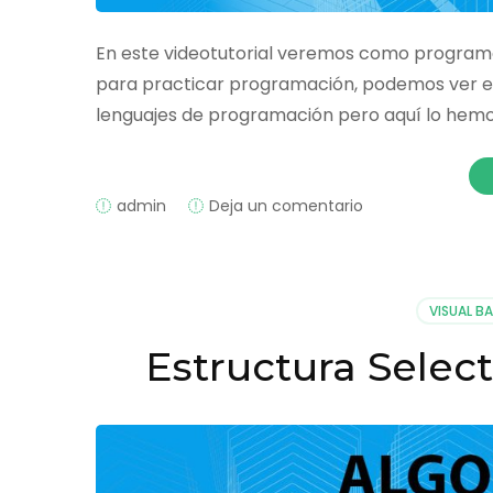
En este videotutorial veremos como programar 
para practicar programación, podemos ver en
lenguajes de programación pero aquí lo hemos
on
admin
Deja un comentario
Algoritmo
Serie
Fibonnacci
Visual
VISUAL BA
Basic.NET
Estructura Selec