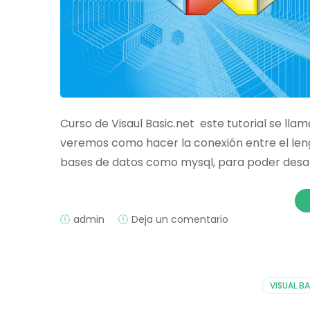
Curso de Visaul Basic.net este tutorial se llam
veremos como hacer la conexión entre el leng
bases de datos como mysql, para poder desarr
on
admin
Deja un comentario
Conexión
Mysql
y
Visual
VISUAL BA
Basic
NET