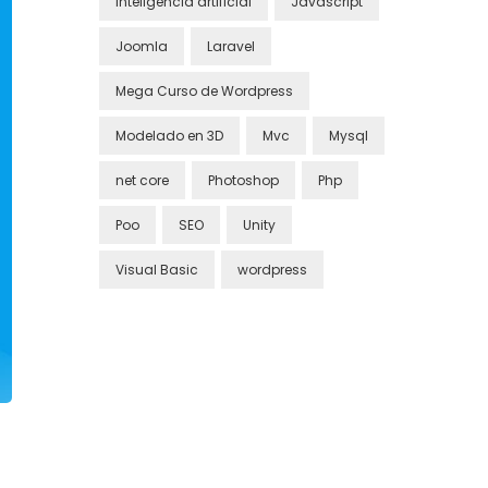
inteligencia artificial
Javascript
Joomla
Laravel
Mega Curso de Wordpress
Modelado en 3D
Mvc
Mysql
net core
Photoshop
Php
Poo
SEO
Unity
Visual Basic
wordpress