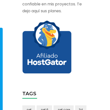
confiable en mis proyectos. Te
dejo aquí sus planes.
TAGS
.net
.net 6
.net core
3d