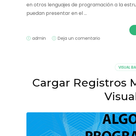
en otros lenguajes de programación a la estru
puedan presentar en el …
on
admin
Deja un comentario
Estructura
Select
Case
Visual
VISUAL BA
Basic.NET
Cargar Registros 
Visua