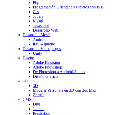
Php
Programación Orientada a Objetos con PHP
Css
Jquery
Mysql
Javascript
Desarrollo Web
Desarrollo Movil
Android
IOS – Iphone
Desarrollo Videojuegos
Unity
Diseño
Adobe Illustrator
Adobe Photoshop
De Photoshop a Android Studio
Diseño Gráfico
3D
3D
Modelar Personaje en 3D con 3ds Max
Zbrush
CMS
Divi
Joomla
Prestashop