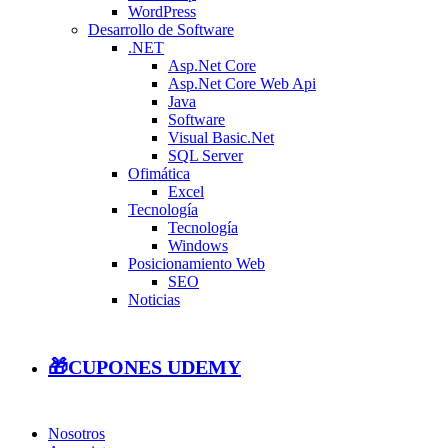
WordPress
Desarrollo de Software
.NET
Asp.Net Core
Asp.Net Core Web Api
Java
Software
Visual Basic.Net
SQL Server
Ofimática
Excel
Tecnología
Tecnología
Windows
Posicionamiento Web
SEO
Noticias
🎁CUPONES UDEMY
Nosotros