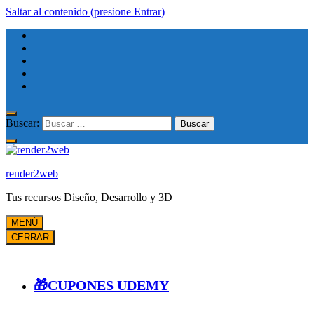
Saltar al contenido (presione Entrar)
Buscar:
render2web
Tus recursos Diseño, Desarrollo y 3D
MENÚ
CERRAR
🎁CUPONES UDEMY