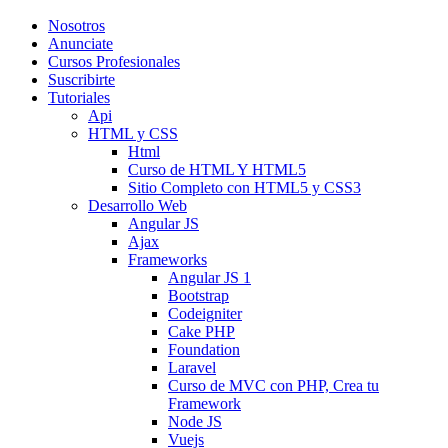
Nosotros
Anunciate
Cursos Profesionales
Suscribirte
Tutoriales
Api
HTML y CSS
Html
Curso de HTML Y HTML5
Sitio Completo con HTML5 y CSS3
Desarrollo Web
Angular JS
Ajax
Frameworks
Angular JS 1
Bootstrap
Codeigniter
Cake PHP
Foundation
Laravel
Curso de MVC con PHP, Crea tu
Framework
Node JS
Vuejs