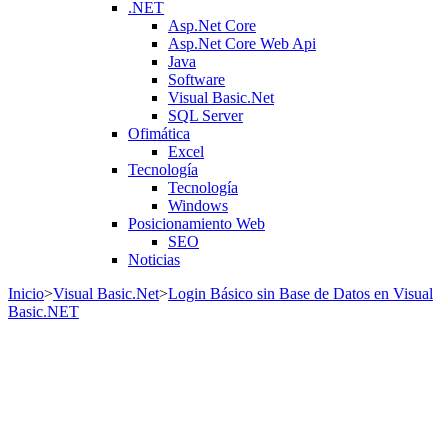
.NET
Asp.Net Core
Asp.Net Core Web Api
Java
Software
Visual Basic.Net
SQL Server
Ofimática
Excel
Tecnología
Tecnología
Windows
Posicionamiento Web
SEO
Noticias
Inicio
>
Visual Basic.Net
>
Login Básico sin Base de Datos en Visual
Basic.NET