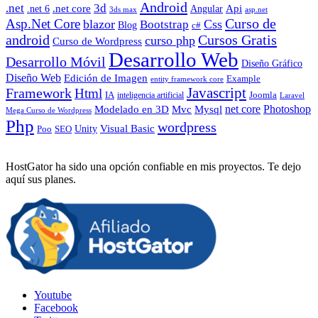
Android
.net
3d
.net core
Angular
Api
.net 6
3ds max
asp.net
Curso de
Asp.Net Core
blazor
Css
Bootstrap
Blog
c#
android
Cursos Gratis
curso php
Curso de Wordpress
Desarrollo Web
Desarrollo Móvil
Diseño Gráfico
Diseño Web
Edición de Imagen
Example
entity framework core
Javascript
Framework
Html
IA
inteligencia artificial
Joomla
Laravel
Photoshop
Mvc
Mysql
net core
Modelado en 3D
Mega Curso de Wordpress
Php
wordpress
Visual Basic
SEO
Unity
Poo
HostGator ha sido una opción confiable en mis proyectos. Te dejo
aquí sus planes.
Youtube
Facebook