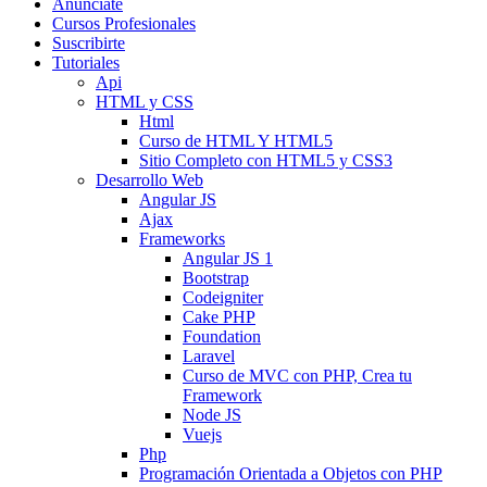
Anunciate
Cursos Profesionales
Suscribirte
Tutoriales
Api
HTML y CSS
Html
Curso de HTML Y HTML5
Sitio Completo con HTML5 y CSS3
Desarrollo Web
Angular JS
Ajax
Frameworks
Angular JS 1
Bootstrap
Codeigniter
Cake PHP
Foundation
Laravel
Curso de MVC con PHP, Crea tu
Framework
Node JS
Vuejs
Php
Programación Orientada a Objetos con PHP