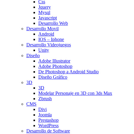
Css
Jquery
Mysql
Javascript
Desarrollo Web
Desarrollo Movil
Android
IOS – Iphone
Desarrollo Videojuegos
Unity
Diseño
Adobe Illustrator
Adobe Photoshop
De Photoshop a Android Studio
Diseño Gráfico
3D
3D
Modelar Personaje en 3D con 3ds Max
Zbrush
CMS
Divi
Joomla
Prestashop
WordPress
Desarrollo de Software