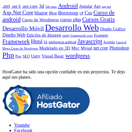
Android
.net
3d
.net core
Angular
Api
.net 6
3ds max
asp.net
Curso de
Asp.Net Core
blazor
Css
Bootstrap
Blog
c#
android
Cursos Gratis
curso php
Curso de Wordpress
Desarrollo Web
Desarrollo Móvil
Diseño Gráfico
Diseño Web
Edición de Imagen
Example
entity framework core
Javascript
Framework
Html
IA
inteligencia artificial
Joomla
Laravel
Photoshop
Mvc
Mysql
net core
Modelado en 3D
Mega Curso de Wordpress
Php
wordpress
Visual Basic
SEO
Unity
Poo
HostGator ha sido una opción confiable en mis proyectos. Te dejo
aquí sus planes.
Youtube
Facebook