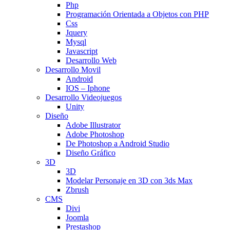
Php
Programación Orientada a Objetos con PHP
Css
Jquery
Mysql
Javascript
Desarrollo Web
Desarrollo Movil
Android
IOS – Iphone
Desarrollo Videojuegos
Unity
Diseño
Adobe Illustrator
Adobe Photoshop
De Photoshop a Android Studio
Diseño Gráfico
3D
3D
Modelar Personaje en 3D con 3ds Max
Zbrush
CMS
Divi
Joomla
Prestashop