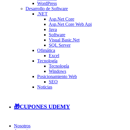
WordPress
Desarrollo de Software
.NET
Asp.Net Core
Asp.Net Core Web Api
Java
Software
Visual Basic.Net
SQL Server
Ofimática
Excel
Tecnología
Tecnología
Windows
Posicionamiento Web
SEO
Noticias
🎁CUPONES UDEMY
Nosotros