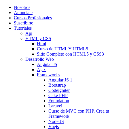
Nosotros
Anunciate
Cursos Profesionales
Suscribirte
Tutoriales
Api
HTML y CSS
Html
Curso de HTML Y HTML5
Sitio Completo con HTML5 y CSS3
Desarrollo Web
Angular JS
Ajax
Frameworks
Angular JS 1
Bootstrap
Codeigniter
Cake PHP
Foundation
Laravel
Curso de MVC con PHP, Crea tu
Framework
Node JS
Vuejs