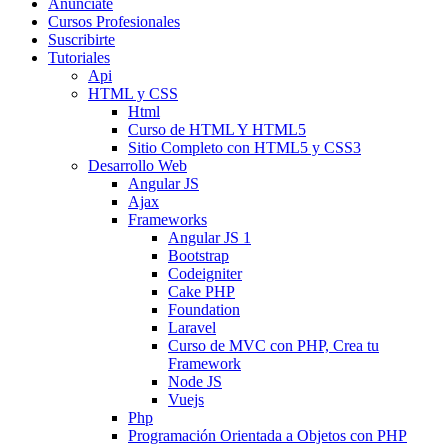
Anunciate
Cursos Profesionales
Suscribirte
Tutoriales
Api
HTML y CSS
Html
Curso de HTML Y HTML5
Sitio Completo con HTML5 y CSS3
Desarrollo Web
Angular JS
Ajax
Frameworks
Angular JS 1
Bootstrap
Codeigniter
Cake PHP
Foundation
Laravel
Curso de MVC con PHP, Crea tu
Framework
Node JS
Vuejs
Php
Programación Orientada a Objetos con PHP