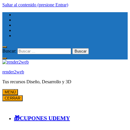
Saltar al contenido (presione Entrar)
Buscar:
render2web
Tus recursos Diseño, Desarrollo y 3D
MENÚ
CERRAR
🎁CUPONES UDEMY