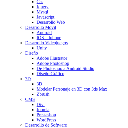
Css
Jquery
Mysql
Javascript
Desarrollo Web
Desarrollo Movil
Android
IOS – Iphone
Desarrollo Videojuegos
Unity
Diseño
Adobe Illustrator
Adobe Photoshop
De Photoshop a Android Studio
Diseño Gráfico
3D
3D
Modelar Personaje en 3D con 3ds Max
Zbrush
CMS
Divi
Joomla
Prestashop
WordPress
Desarrollo de Software