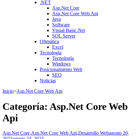
.NET
Asp.Net Core
Asp.Net Core Web Api
Java
Software
Visual Basic.Net
SQL Server
Ofimática
Excel
Tecnología
Tecnología
Windows
Posicionamiento Web
SEO
Noticias
Inicio
>
Asp.Net Core Web Api
Categoría:
Asp.Net Core Web
Api
Asp.Net Core
,
Asp.Net Core Web Api
,
Desarrollo Web
agosto 20,
2023
agosto 24, 2023