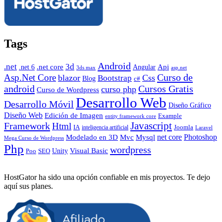
Tags
Android
.net
3d
.net core
Angular
Api
.net 6
3ds max
asp.net
Curso de
Asp.Net Core
blazor
Css
Bootstrap
Blog
c#
android
Cursos Gratis
curso php
Curso de Wordpress
Desarrollo Web
Desarrollo Móvil
Diseño Gráfico
Diseño Web
Edición de Imagen
Example
entity framework core
Javascript
Framework
Html
IA
inteligencia artificial
Joomla
Laravel
Photoshop
Mvc
Mysql
net core
Modelado en 3D
Mega Curso de Wordpress
Php
wordpress
Visual Basic
SEO
Unity
Poo
HostGator ha sido una opción confiable en mis proyectos. Te dejo
aquí sus planes.