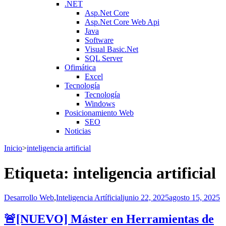
.NET
Asp.Net Core
Asp.Net Core Web Api
Java
Software
Visual Basic.Net
SQL Server
Ofimática
Excel
Tecnología
Tecnología
Windows
Posicionamiento Web
SEO
Noticias
Inicio
>
inteligencia artificial
Etiqueta:
inteligencia artificial
Desarrollo Web
,
Inteligencia Artíficial
junio 22, 2025
agosto 15, 2025
🚨[NUEVO] Máster en Herramientas de