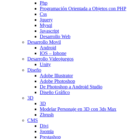
Php
Programación Orientada a Objetos con PHP
Css
Jquery
Mysql
Javascript
Desarrollo Web
Desarrollo Movil
Android
IOS – Iphone
Desarrollo Videojuegos
Unity
Diseño
Adobe Illustrator
Adobe Photoshop
De Photoshop a Android Studio
Diseño Gráfico
3D
3D
Modelar Personaje en 3D con 3ds Max
Zbrush
CMS
Divi
Joomla
Prestashop