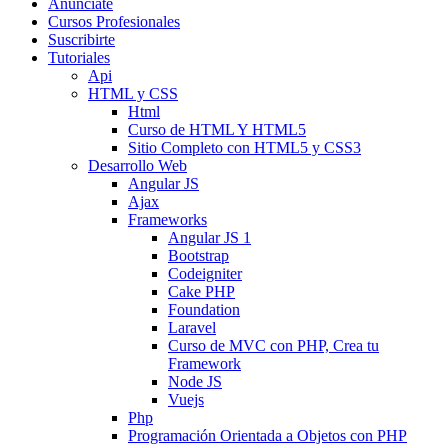
Anunciate
Cursos Profesionales
Suscribirte
Tutoriales
Api
HTML y CSS
Html
Curso de HTML Y HTML5
Sitio Completo con HTML5 y CSS3
Desarrollo Web
Angular JS
Ajax
Frameworks
Angular JS 1
Bootstrap
Codeigniter
Cake PHP
Foundation
Laravel
Curso de MVC con PHP, Crea tu
Framework
Node JS
Vuejs
Php
Programación Orientada a Objetos con PHP