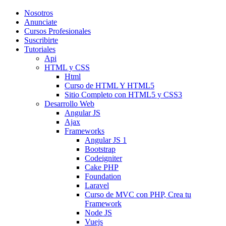
Nosotros
Anunciate
Cursos Profesionales
Suscribirte
Tutoriales
Api
HTML y CSS
Html
Curso de HTML Y HTML5
Sitio Completo con HTML5 y CSS3
Desarrollo Web
Angular JS
Ajax
Frameworks
Angular JS 1
Bootstrap
Codeigniter
Cake PHP
Foundation
Laravel
Curso de MVC con PHP, Crea tu
Framework
Node JS
Vuejs