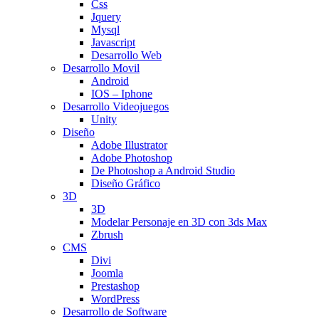
Css
Jquery
Mysql
Javascript
Desarrollo Web
Desarrollo Movil
Android
IOS – Iphone
Desarrollo Videojuegos
Unity
Diseño
Adobe Illustrator
Adobe Photoshop
De Photoshop a Android Studio
Diseño Gráfico
3D
3D
Modelar Personaje en 3D con 3ds Max
Zbrush
CMS
Divi
Joomla
Prestashop
WordPress
Desarrollo de Software