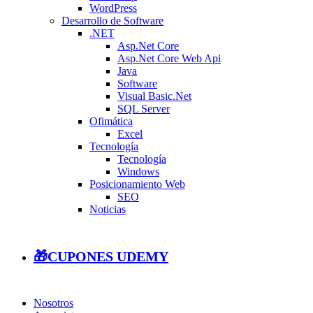
WordPress
Desarrollo de Software
.NET
Asp.Net Core
Asp.Net Core Web Api
Java
Software
Visual Basic.Net
SQL Server
Ofimática
Excel
Tecnología
Tecnología
Windows
Posicionamiento Web
SEO
Noticias
🎁CUPONES UDEMY
Nosotros