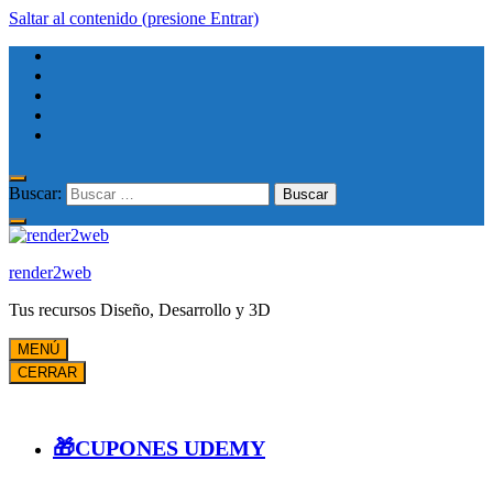
Saltar al contenido (presione Entrar)
Buscar:
render2web
Tus recursos Diseño, Desarrollo y 3D
MENÚ
CERRAR
🎁CUPONES UDEMY