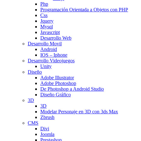
Php
Programación Orientada a Objetos con PHP
Css
Jquery
Mysql
Javascript
Desarrollo Web
Desarrollo Movil
Android
IOS – Iphone
Desarrollo Videojuegos
Unity
Diseño
Adobe Illustrator
Adobe Photoshop
De Photoshop a Android Studio
Diseño Gráfico
3D
3D
Modelar Personaje en 3D con 3ds Max
Zbrush
CMS
Divi
Joomla
Prestashop