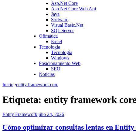
Asp.Net Core
Asp.Net Core Web Api
Java
Software
Visual Basic.Net
SQL Server
Ofimática
Excel
Tecnología
Tecnología
Windows
Posicionamiento Web
SEO
Noticias
Inicio
>
entity framework core
Etiqueta:
entity framework cor
Entity Framework
julio 24, 2026
Cómo optimizar consultas lentas en Enti