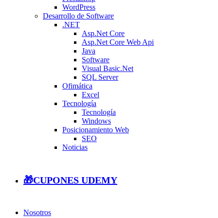
WordPress
Desarrollo de Software
.NET
Asp.Net Core
Asp.Net Core Web Api
Java
Software
Visual Basic.Net
SQL Server
Ofimática
Excel
Tecnología
Tecnología
Windows
Posicionamiento Web
SEO
Noticias
🎁CUPONES UDEMY
Nosotros