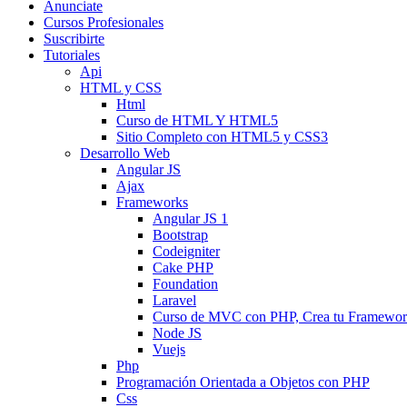
Anunciate
Cursos Profesionales
Suscribirte
Tutoriales
Api
HTML y CSS
Html
Curso de HTML Y HTML5
Sitio Completo con HTML5 y CSS3
Desarrollo Web
Angular JS
Ajax
Frameworks
Angular JS 1
Bootstrap
Codeigniter
Cake PHP
Foundation
Laravel
Curso de MVC con PHP, Crea tu Framewo
Node JS
Vuejs
Php
Programación Orientada a Objetos con PHP
Css