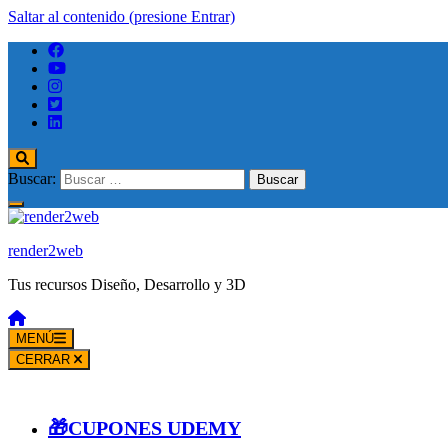
Saltar al contenido (presione Entrar)
Buscar:
render2web
Tus recursos Diseño, Desarrollo y 3D
MENÚ
CERRAR
🎁CUPONES UDEMY