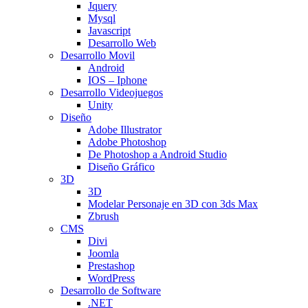
Jquery
Mysql
Javascript
Desarrollo Web
Desarrollo Movil
Android
IOS – Iphone
Desarrollo Videojuegos
Unity
Diseño
Adobe Illustrator
Adobe Photoshop
De Photoshop a Android Studio
Diseño Gráfico
3D
3D
Modelar Personaje en 3D con 3ds Max
Zbrush
CMS
Divi
Joomla
Prestashop
WordPress
Desarrollo de Software
.NET