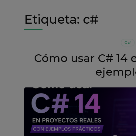
Etiqueta:
c#
C#
Cómo usar C# 14 e
ejempl