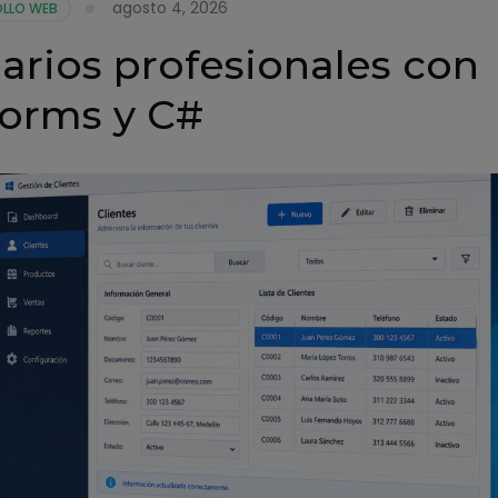
agosto 4, 2026
LLO WEB
s
arios profesionales con
orms y C#
s