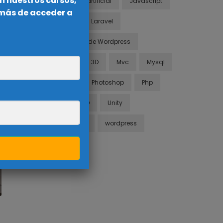
n nuestros cursos,
inteligencia artificial
Javascript
emás de acceder a
Joomla
Laravel
Mega Curso de Wordpress
Modelado en 3D
Mvc
Mysql
net core
Photoshop
Php
Poo
SEO
Unity
Visual Basic
wordpress