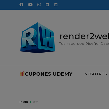
Saltar
al
contenido
(presione
Entrar)
render2we
Tus recursos Diseño, Desa
CUPONES UDEMY
NOSOTROS
>
Inicio
c#