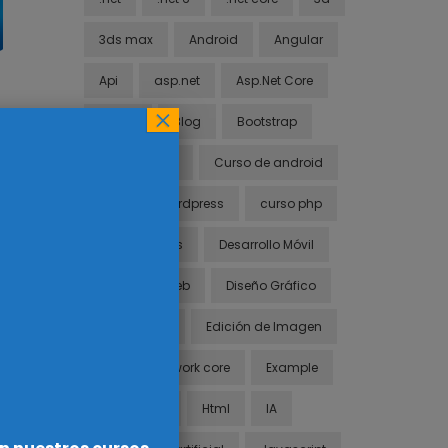
3ds max
Android
Angular
Api
asp.net
Asp.Net Core
×
blazor
Blog
Bootstrap
c#
Css
Curso de android
Curso de Wordpress
curso php
Cursos Gratis
Desarrollo Móvil
Desarrollo Web
Diseño Gráfico
Diseño Web
Edición de Imagen
entity framework core
Example
Framework
Html
IA