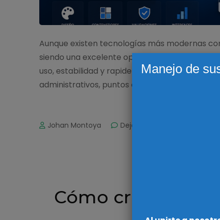
Aunque existen tecnologías más modernas co
siendo una excelente opción para desarrollar a
Manejo de sus
uso, estabilidad y rapidez de desarrollo la co
administrativos, puntos de venta, …
on
Johan Montoya
Deja un comentario
Cómo
crear
formular
profesio
C#
con
WinForm
Cómo crear prueba
y
C#
servici