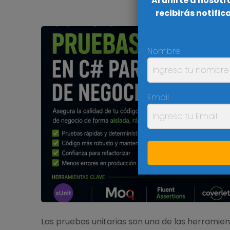
Al unirte a nosot
recibirás notifi
Nombre
Email
Las pruebas unitarias son una de las herramien