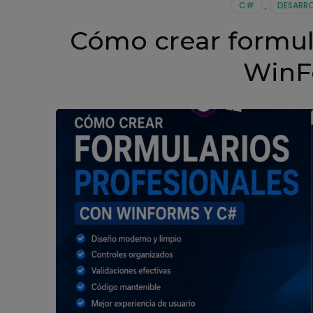
C#
,
DESARRO
en
proyecto
Cómo crear formul
reales
con
WinF
ejemplos
práctico