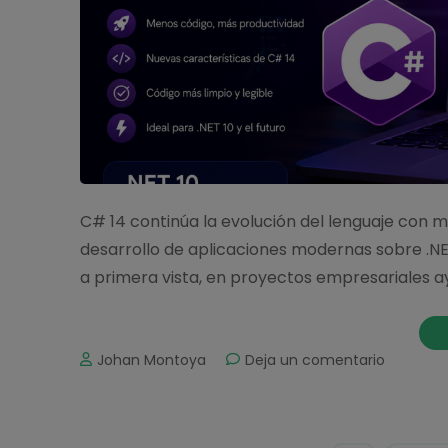
C# 14 continúa la evolución del lenguaje con me
desarrollo de aplicaciones modernas sobre .
a primera vista, en proyectos empresariales ayu
on
Johan Montoya
Deja un comentario
Cómo
usar
C#
14