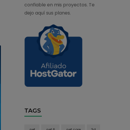
confiable en mis proyectos. Te
dejo aquí sus planes.
TAGS
.net
.net 6
.net core
3d