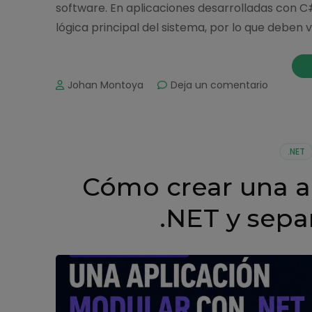
software. En aplicaciones desarrolladas con C#
lógica principal del sistema, por lo que deben
on
Johan Montoya
Deja un comentario
Cómo
crear
pruebas
unitarias
.NET
en
C#
Cómo crear una a
para
servicios
.NET y sepa
de
negocio