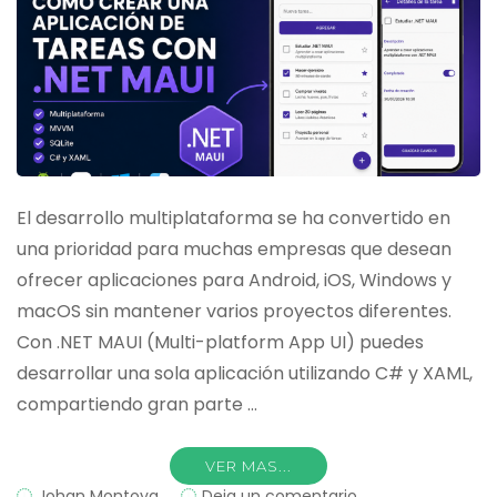
moderno
El desarrollo multiplataforma se ha convertido en
una prioridad para muchas empresas que desean
ofrecer aplicaciones para Android, iOS, Windows y
macOS sin mantener varios proyectos diferentes.
Con .NET MAUI (Multi-platform App UI) puedes
desarrollar una sola aplicación utilizando C# y XAML,
compartiendo gran parte …
VER MAS...
on
Johan Montoya
Deja un comentario