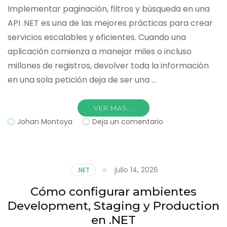
Implementar paginación, filtros y búsqueda en una
API .NET es una de las mejores prácticas para crear
servicios escalables y eficientes. Cuando una
aplicación comienza a manejar miles o incluso
millones de registros, devolver toda la información
en una sola petición deja de ser una …
VER MAS...
on
Johan Montoya
Deja un comentario
Cómo
implementar
paginación,
filtros
julio 14, 2026
.NET
y
búsqueda
Cómo configurar ambientes
en
Development, Staging y Production
una
API
en .NET