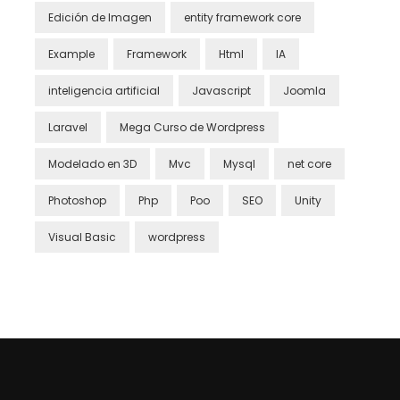
Edición de Imagen
entity framework core
Example
Framework
Html
IA
inteligencia artificial
Javascript
Joomla
Laravel
Mega Curso de Wordpress
Modelado en 3D
Mvc
Mysql
net core
Photoshop
Php
Poo
SEO
Unity
Visual Basic
wordpress