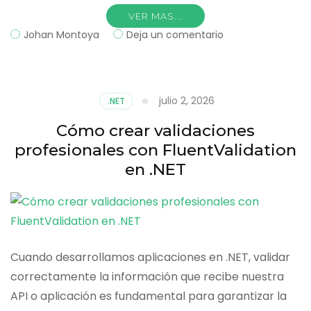
VER MAS...
on
Johan Montoya
Deja un comentario
Cómo
crear
respuestas
estándar
julio 2, 2026
.NET
para
APIs
Cómo crear validaciones
empresariales
profesionales con FluentValidation
en
.NET
en .NET
Cuando desarrollamos aplicaciones en .NET, validar
correctamente la información que recibe nuestra
API o aplicación es fundamental para garantizar la