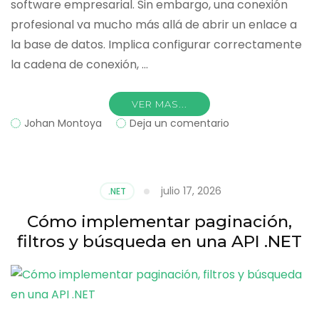
software empresarial. Sin embargo, una conexión
profesional va mucho más allá de abrir un enlace a
la base de datos. Implica configurar correctamente
la cadena de conexión, …
VER MAS...
on
Johan Montoya
Deja un comentario
Cómo
conectar
.NET
con
julio 17, 2026
.NET
SQL
Server
Cómo implementar paginación,
de
filtros y búsqueda en una API .NET
forma
profesional