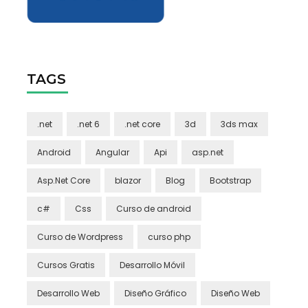
TAGS
.net
.net 6
.net core
3d
3ds max
Android
Angular
Api
asp.net
Asp.Net Core
blazor
Blog
Bootstrap
c#
Css
Curso de android
Curso de Wordpress
curso php
Cursos Gratis
Desarrollo Móvil
Desarrollo Web
Diseño Gráfico
Diseño Web