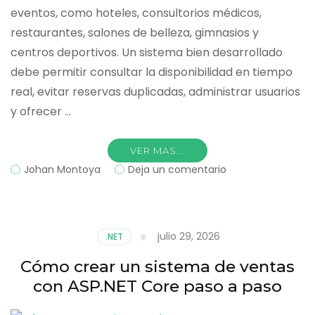
eventos, como hoteles, consultorios médicos,
restaurantes, salones de belleza, gimnasios y
centros deportivos. Un sistema bien desarrollado
debe permitir consultar la disponibilidad en tiempo
real, evitar reservas duplicadas, administrar usuarios
y ofrecer …
VER MAS...
on
Johan Montoya
Deja un comentario
Cómo
crear
un
sistema
julio 29, 2026
.NET
de
reservas
Cómo crear un sistema de ventas
con
con ASP.NET Core paso a paso
.NET
y