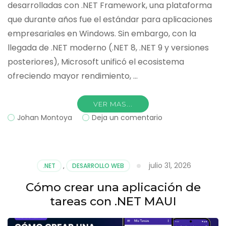
desarrolladas con .NET Framework, una plataforma
que durante años fue el estándar para aplicaciones
empresariales en Windows. Sin embargo, con la
llegada de .NET moderno (.NET 8, .NET 9 y versiones
posteriores), Microsoft unificó el ecosistema
ofreciendo mayor rendimiento, …
VER MAS...
on
Johan Montoya
Deja un comentario
Cómo
migrar
una
aplicación
julio 31, 2026
.NET
,
DESARROLLO WEB
antigua
de
Cómo crear una aplicación de
.NET
tareas con .NET MAUI
Framework
a
.NET