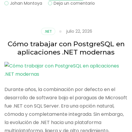
on
Johan Montoya
Deja un comentario
Cómo
crear
una
aplicación
julio 22, 2026
.NET
de
inventario
Cómo trabajar con PostgreSQL en
con
aplicaciones .NET modernas
.NET,
EF
Core
y
SQL
Server
Durante años, la combinación por defecto en el
desarrollo de software bajo el paraguas de Microsoft
fue .NET con SQL Server. Era una opción natural,
cómoda y completamente integrada. Sin embargo,
la evolución de .NET hacia una plataforma
multiplataforma, ligera y de alto rendimiento,