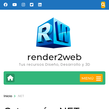
Saltar
al
contenido
(presione
Entrar)
render2web
Tus recursos Diseño, Desarrollo y 3D
MENÚ
>
Inicio
.NET