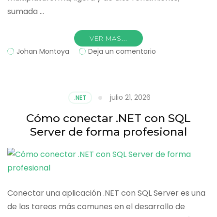
sumada …
VER MAS...
on
Johan Montoya
Deja un comentario
Cómo
trabajar
con
PostgreSQL
julio 21, 2026
.NET
en
aplicaciones
Cómo conectar .NET con SQL
.NET
Server de forma profesional
modernas
Conectar una aplicación .NET con SQL Server es una
de las tareas más comunes en el desarrollo de