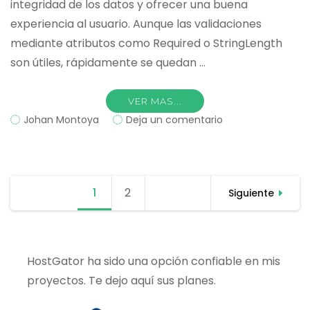
integridad de los datos y ofrecer una buena
experiencia al usuario. Aunque las validaciones
mediante atributos como Required o StringLength
son útiles, rápidamente se quedan …
VER MAS...
on
Johan Montoya
Deja un comentario
Cómo
crear
validaciones
profesionales
Paginación
1
Página
2
Página
con
Siguiente
de
FluentValidation
entradas
en
.NET
HostGator ha sido una opción confiable en mis
proyectos. Te dejo aquí sus planes.