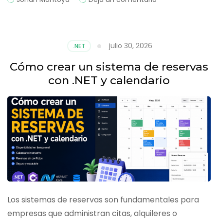
Cómo
crear
una
aplicación
julio 30, 2026
.NET
de
tareas
Cómo crear un sistema de reservas
con
con .NET y calendario
.NET
MAUI
Los sistemas de reservas son fundamentales para
empresas que administran citas, alquileres o