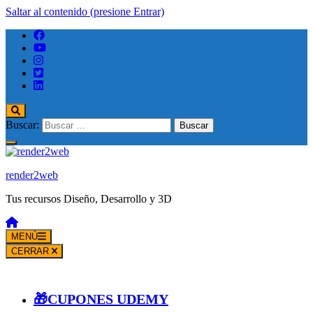
Saltar al contenido (presione Entrar)
Buscar:
render2web
Tus recursos Diseño, Desarrollo y 3D
MENÚ
CERRAR
🎁CUPONES UDEMY