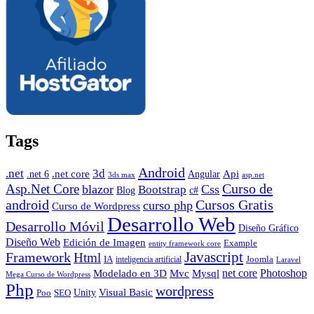
Tags
Android
.net
3d
.net core
Angular
Api
.net 6
3ds max
asp.net
Curso de
Asp.Net Core
blazor
Css
Bootstrap
Blog
c#
android
Cursos Gratis
curso php
Curso de Wordpress
Desarrollo Web
Desarrollo Móvil
Diseño Gráfico
Diseño Web
Edición de Imagen
Example
entity framework core
Javascript
Framework
Html
IA
inteligencia artificial
Joomla
Laravel
Photoshop
Mvc
Mysql
net core
Modelado en 3D
Mega Curso de Wordpress
Php
wordpress
Visual Basic
SEO
Unity
Poo