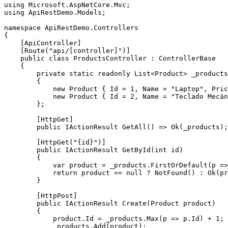
using Microsoft.AspNetCore.Mvc;

using ApiRestDemo.Models;

namespace ApiRestDemo.Controllers

{

    [ApiController]

    [Route("api/[controller]")]

    public class ProductsController : ControllerBase

    {

        private static readonly List<Product> _products
        {

            new Product { Id = 1, Name = "Laptop", Pric
            new Product { Id = 2, Name = "Teclado Mecán
        };

        [HttpGet]

        public IActionResult GetAll() => Ok(_products);

        [HttpGet("{id}")]

        public IActionResult GetById(int id)

        {

            var product = _products.FirstOrDefault(p =>
            return product == null ? NotFound() : Ok(pr
        }

        [HttpPost]

        public IActionResult Create(Product product)

        {

            product.Id = _products.Max(p => p.Id) + 1;

            _products.Add(product);
