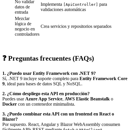
No validar
Implementa
para
[ApiController]
datos de
validaciones automáticas
entrada
Mezclar
lógica de
Crea servicios y repositorios separados
negocio en
controladores
❓ Preguntas frecuentes (FAQs)
1. ¿Puedo usar Entity Framework con .NET 9?
Sí, .NET 9 incluye soporte completo para
Entity Framework Core
9
, ideal para bases de datos SQL y NoSQL.
2. ¿Cómo despliego esta API en producción?
Puedes usar
Azure App Service
,
AWS Elastic Beanstalk
o
Docker
con un contenedor minimalista.
3. ¿Puedo combinar esta API con un frontend en React o
Blazor?
Por supuesto. React, Angular y Blazor WebAssembly consumen
fácilmente APIs REST mediante
o
.
fetch
HttpClient