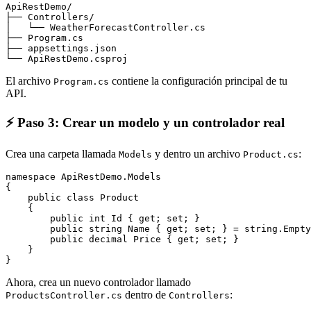
ApiRestDemo/

├── Controllers/

│   └── WeatherForecastController.cs

├── Program.cs

├── appsettings.json

└── ApiRestDemo.csproj
El archivo
contiene la configuración principal de tu
Program.cs
API.
⚡ Paso 3: Crear un modelo y un controlador real
Crea una carpeta llamada
y dentro un archivo
:
Models
Product.cs
namespace ApiRestDemo.Models

{

    public class Product

    {

        public int Id { get; set; }

        public string Name { get; set; } = string.Empty
        public decimal Price { get; set; }

    }

}
Ahora, crea un nuevo controlador llamado
dentro de
:
ProductsController.cs
Controllers