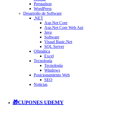
Prestashop
WordPress
Desarrollo de Software
.NET
Asp.Net Core
Asp.Net Core Web Api
Java
Software
Visual Basic.Net
SQL Server
Ofimática
Excel
Tecnología
Tecnología
Windows
Posicionamiento Web
SEO
Noticias
🎁CUPONES UDEMY