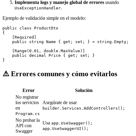
Implementa logs y manejo global de errores
usando
.
UseExceptionHandler
Ejemplo de validación simple en el modelo:
public class ProductDto

{

    [Required]

    public string Name { get; set; } = string.Empty;

    [Range(0.01, double.MaxValue)]

    public decimal Price { get; set; }

}
⚠️ Errores comunes y cómo evitarlos
Error
Solución
No registrar
los servicios
Asegúrate de usar
en
builder.Services.AddControllers();
Program.cs
No probar la
Usa
app.UseSwagger();
API con
app.UseSwaggerUI();
Swagger