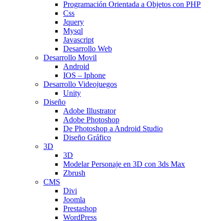
Programación Orientada a Objetos con PHP
Css
Jquery
Mysql
Javascript
Desarrollo Web
Desarrollo Movil
Android
IOS – Iphone
Desarrollo Videojuegos
Unity
Diseño
Adobe Illustrator
Adobe Photoshop
De Photoshop a Android Studio
Diseño Gráfico
3D
3D
Modelar Personaje en 3D con 3ds Max
Zbrush
CMS
Divi
Joomla
Prestashop
WordPress