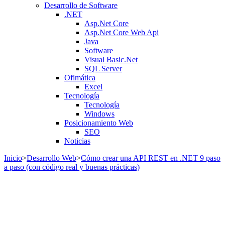
Desarrollo de Software
.NET
Asp.Net Core
Asp.Net Core Web Api
Java
Software
Visual Basic.Net
SQL Server
Ofimática
Excel
Tecnología
Tecnología
Windows
Posicionamiento Web
SEO
Noticias
Inicio
>
Desarrollo Web
>
Cómo crear una API REST en .NET 9 paso
a paso (con código real y buenas prácticas)