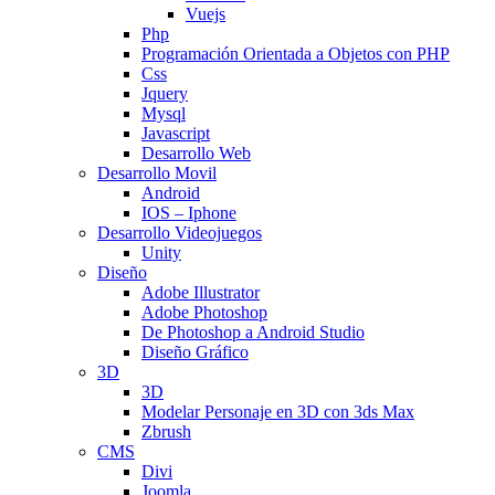
Vuejs
Php
Programación Orientada a Objetos con PHP
Css
Jquery
Mysql
Javascript
Desarrollo Web
Desarrollo Movil
Android
IOS – Iphone
Desarrollo Videojuegos
Unity
Diseño
Adobe Illustrator
Adobe Photoshop
De Photoshop a Android Studio
Diseño Gráfico
3D
3D
Modelar Personaje en 3D con 3ds Max
Zbrush
CMS
Divi
Joomla