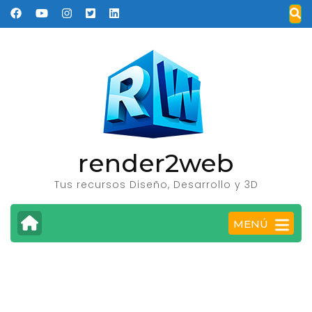
Saltar
al
contenido
(presione
Entrar)
render2web
Tus recursos Diseño, Desarrollo y 3D
MENÚ