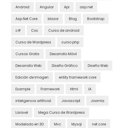
Android
Angular
Api
asp.net
Asp.Net Core
blazor
Blog
Bootstrap
c#
Css
Curso de android
Curso de Wordpress
curso php
Cursos Gratis
Desarrollo Móvil
Desarrollo Web
Diseño Gráfico
Diseño Web
Edición de Imagen
entity framework core
Example
Framework
Html
IA
inteligencia artificial
Javascript
Joomla
Laravel
Mega Curso de Wordpress
Modelado en 3D
Mvc
Mysql
net core