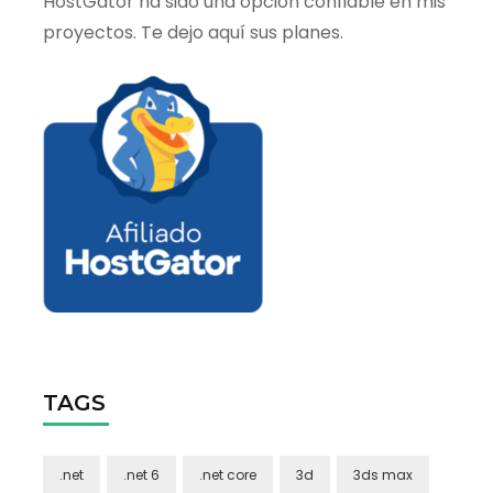
HostGator ha sido una opción confiable en mis
proyectos. Te dejo aquí sus planes.
TAGS
.net
.net 6
.net core
3d
3ds max