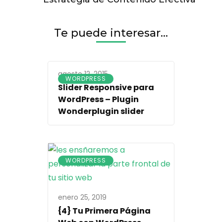
SEO
Te puede interesar...
agosto 12, 2015
WORDPRESS
Slider Responsive para
WordPress – Plugin
Wonderplugin slider
WORDPRESS
enero 25, 2019
{4} Tu Primera Página