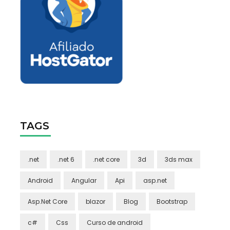
TAGS
.net
.net 6
.net core
3d
3ds max
Android
Angular
Api
asp.net
Asp.Net Core
blazor
Blog
Bootstrap
c#
Css
Curso de android