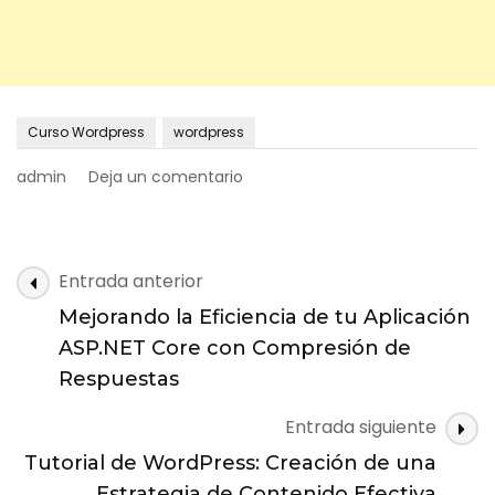
Curso Wordpress
wordpress
on
admin
Deja un comentario
Tutorial
de
WordPress:
Optimización
Navegación
Entrada anterior
de
de
Imágenes
Mejorando la Eficiencia de tu Aplicación
entradas
para
ASP.NET Core con Compresión de
Mejorar
Respuestas
la
Velocidad
Entrada siguiente
de
Carga
Tutorial de WordPress: Creación de una
y
Estrategia de Contenido Efectiva