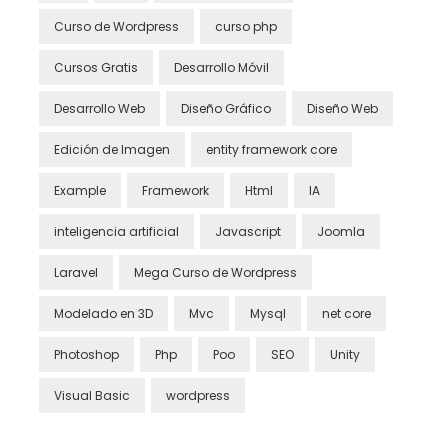
Curso de Wordpress
curso php
Cursos Gratis
Desarrollo Móvil
Desarrollo Web
Diseño Gráfico
Diseño Web
Edición de Imagen
entity framework core
Example
Framework
Html
IA
inteligencia artificial
Javascript
Joomla
Laravel
Mega Curso de Wordpress
Modelado en 3D
Mvc
Mysql
net core
Photoshop
Php
Poo
SEO
Unity
Visual Basic
wordpress