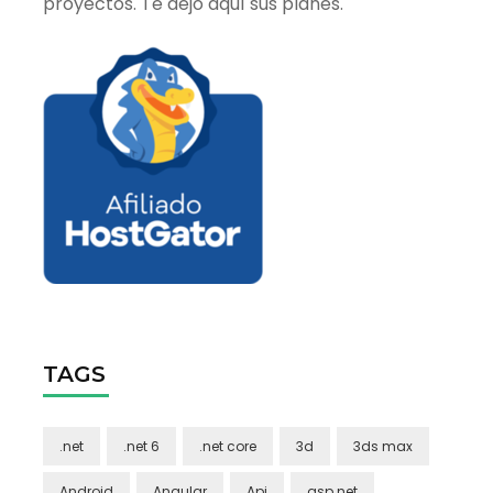
proyectos. Te dejo aquí sus planes.
TAGS
.net
.net 6
.net core
3d
3ds max
Android
Angular
Api
asp.net