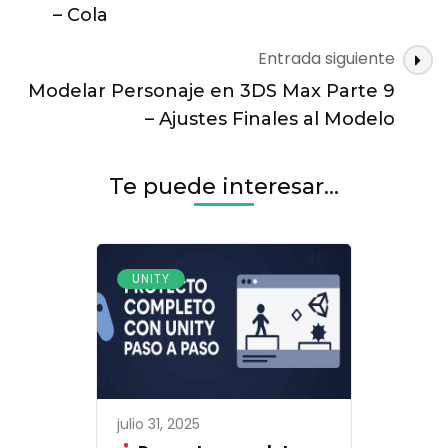
entradas
Parte
– Cola
9
–
Entrada siguiente
Configurar
Modelar Personaje en 3DS Max Parte 9
Salto
del
– Ajustes Finales al Modelo
Personaje
Te puede interesar...
UNITY
julio 31, 2025