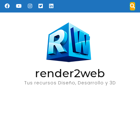
Saltar
al
contenido
(presione
Entrar)
render2web
Tus recursos Diseño, Desarrollo y 3D