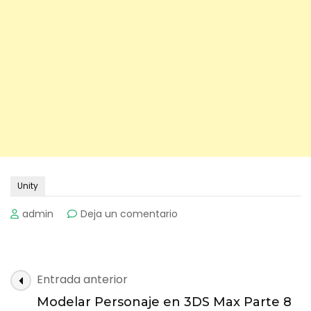
Unity
on
admin
Deja un comentario
Tu
Primer
Juego
2D
Navegación
Entrada anterior
con
de
Unity
Modelar Personaje en 3DS Max Parte 8