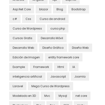
Asp.Net Core
blazor
Blog
Bootstrap
c#
Css
Curso de android
Curso de Wordpress
curso php
Cursos Gratis
Desarrollo Móvil
Desarrollo Web
Diseño Gráfico
Diseño Web
Edición de Imagen
entity framework core
Example
Framework
Html
IA
inteligencia artificial
Javascript
Joomla
Laravel
Mega Curso de Wordpress
Modelado en 3D
Mvc
Mysql
net core