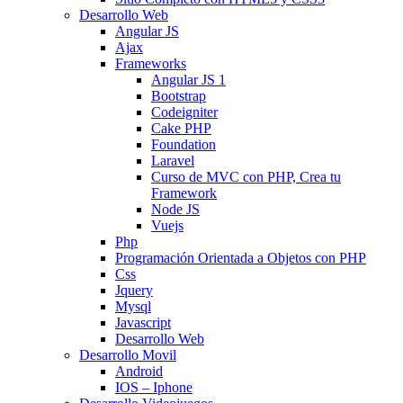
Desarrollo Web
Angular JS
Ajax
Frameworks
Angular JS 1
Bootstrap
Codeigniter
Cake PHP
Foundation
Laravel
Curso de MVC con PHP, Crea tu
Framework
Node JS
Vuejs
Php
Programación Orientada a Objetos con PHP
Css
Jquery
Mysql
Javascript
Desarrollo Web
Desarrollo Movil
Android
IOS – Iphone