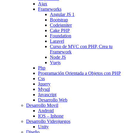
Ajax
Frameworks
Angular JS 1
Bootstrap
Codeigniter
Cake PHP
Foundation
Laravel
Curso de MVC con PHP, Crea tu
Framework
Node JS
Vuejs
Php
Programación Orientada a Objetos con PHP
Css
Jquery
Mysql
Javascript
Desarrollo Web
Desarrollo Movil
Android
IOS – Iphone
Desarrollo Videojuegos
Unity
Diseño