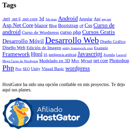
Tags
Android
.net
3d
.net core
Angular
Api
.net 6
3ds max
asp.net
Curso de
Asp.Net Core
blazor
Css
Bootstrap
Blog
c#
android
Cursos Gratis
curso php
Curso de Wordpress
Desarrollo Web
Desarrollo Móvil
Diseño Gráfico
Diseño Web
Edición de Imagen
Example
entity framework core
Javascript
Framework
Html
IA
inteligencia artificial
Joomla
Laravel
Photoshop
Mvc
Mysql
net core
Modelado en 3D
Mega Curso de Wordpress
Php
wordpress
Visual Basic
SEO
Unity
Poo
HostGator ha sido una opción confiable en mis proyectos. Te dejo
aquí sus planes.