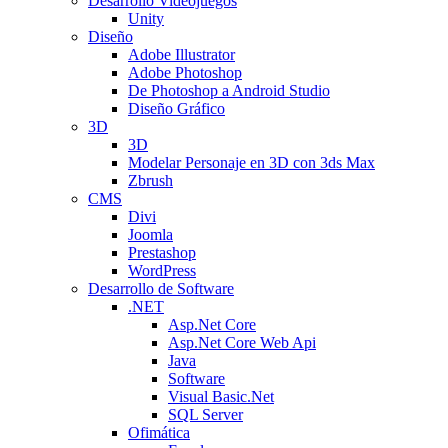
Desarrollo Videojuegos
Unity
Diseño
Adobe Illustrator
Adobe Photoshop
De Photoshop a Android Studio
Diseño Gráfico
3D
3D
Modelar Personaje en 3D con 3ds Max
Zbrush
CMS
Divi
Joomla
Prestashop
WordPress
Desarrollo de Software
.NET
Asp.Net Core
Asp.Net Core Web Api
Java
Software
Visual Basic.Net
SQL Server
Ofimática