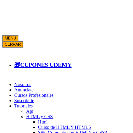
MENÚ
CERRAR
🎁CUPONES UDEMY
Nosotros
Anunciate
Cursos Profesionales
Suscribirte
Tutoriales
Api
HTML y CSS
Html
Curso de HTML Y HTML5
Sitio Completo con HTML5 y CSS3