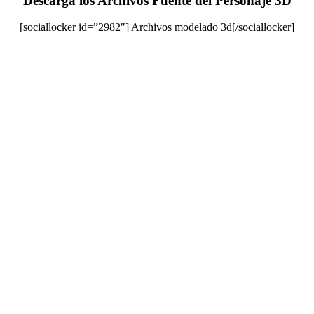
Descarga los Archivos Fuente del Personaje 3D
[sociallocker id=”2982″] Archivos modelado 3d[/sociallocker]