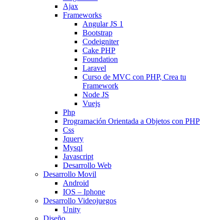
Ajax
Frameworks
Angular JS 1
Bootstrap
Codeigniter
Cake PHP
Foundation
Laravel
Curso de MVC con PHP, Crea tu
Framework
Node JS
Vuejs
Php
Programación Orientada a Objetos con PHP
Css
Jquery
Mysql
Javascript
Desarrollo Web
Desarrollo Movil
Android
IOS – Iphone
Desarrollo Videojuegos
Unity
Diseño