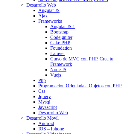
Desarrollo Web
Angular JS
Ajax
Frameworks
Angular JS 1
Bootstrap
Codeigniter
Cake PHP
Foundation
Laravel
Curso de MVC con PHP, Crea tu
Framework
Node JS
Vuejs
Php
Programación Orientada a Objetos con PHP
Css
Jquery
Mysql
Javascript
Desarrollo Web
Desarrollo Movil
Android
IOS – Iphone