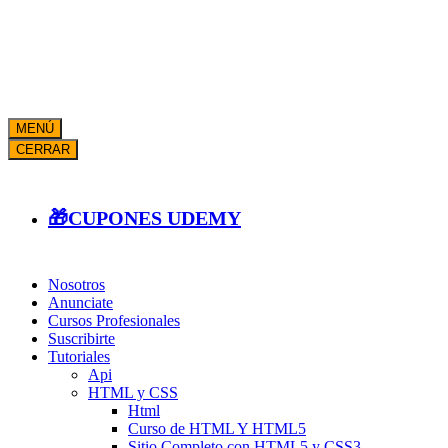
MENÚ
CERRAR
🎁CUPONES UDEMY
Nosotros
Anunciate
Cursos Profesionales
Suscribirte
Tutoriales
Api
HTML y CSS
Html
Curso de HTML Y HTML5
Sitio Completo con HTML5 y CSS3