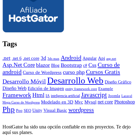
Tags
Android
.net
3d
.net core
Angular
Api
.net 6
3ds max
asp.net
Curso de
Asp.Net Core
blazor
Css
Bootstrap
Blog
c#
android
Cursos Gratis
curso php
Curso de Wordpress
Desarrollo Web
Desarrollo Móvil
Diseño Gráfico
Diseño Web
Edición de Imagen
Example
entity framework core
Javascript
Framework
Html
IA
inteligencia artificial
Joomla
Laravel
Photoshop
Mvc
Mysql
net core
Modelado en 3D
Mega Curso de Wordpress
Php
wordpress
Visual Basic
SEO
Unity
Poo
HostGator ha sido una opción confiable en mis proyectos. Te dejo
aquí sus planes.