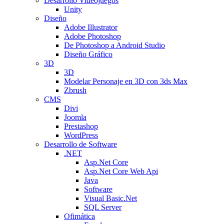
Desarrollo Videojuegos
Unity
Diseño
Adobe Illustrator
Adobe Photoshop
De Photoshop a Android Studio
Diseño Gráfico
3D
3D
Modelar Personaje en 3D con 3ds Max
Zbrush
CMS
Divi
Joomla
Prestashop
WordPress
Desarrollo de Software
.NET
Asp.Net Core
Asp.Net Core Web Api
Java
Software
Visual Basic.Net
SQL Server
Ofimática