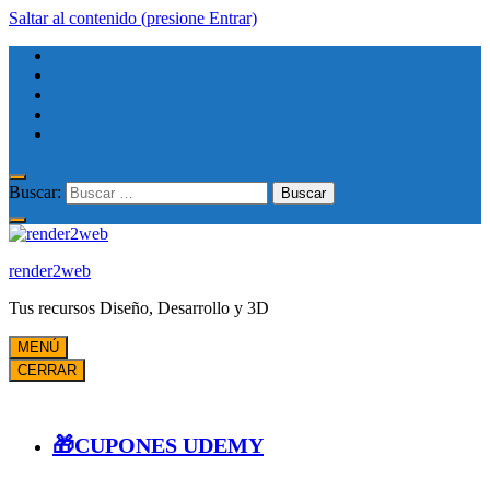
Saltar al contenido (presione Entrar)
Buscar:
render2web
Tus recursos Diseño, Desarrollo y 3D
MENÚ
CERRAR
🎁CUPONES UDEMY