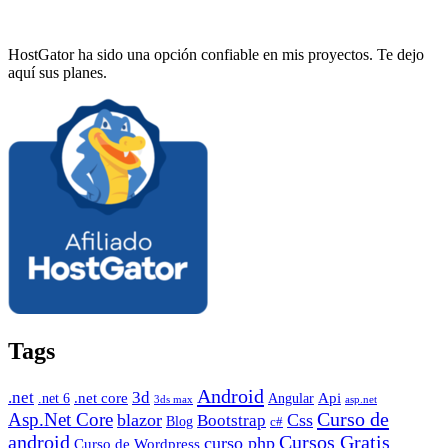
HostGator ha sido una opción confiable en mis proyectos. Te dejo
aquí sus planes.
Tags
Android
.net
3d
.net core
Angular
Api
.net 6
3ds max
asp.net
Curso de
Asp.Net Core
blazor
Css
Bootstrap
Blog
c#
android
Cursos Gratis
curso php
Curso de Wordpress