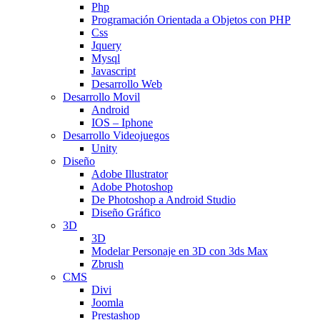
Php
Programación Orientada a Objetos con PHP
Css
Jquery
Mysql
Javascript
Desarrollo Web
Desarrollo Movil
Android
IOS – Iphone
Desarrollo Videojuegos
Unity
Diseño
Adobe Illustrator
Adobe Photoshop
De Photoshop a Android Studio
Diseño Gráfico
3D
3D
Modelar Personaje en 3D con 3ds Max
Zbrush
CMS
Divi
Joomla
Prestashop