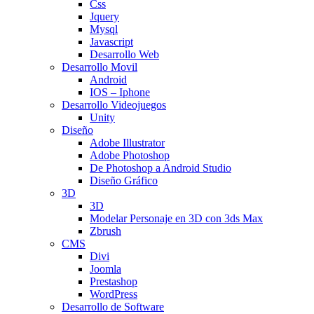
Css
Jquery
Mysql
Javascript
Desarrollo Web
Desarrollo Movil
Android
IOS – Iphone
Desarrollo Videojuegos
Unity
Diseño
Adobe Illustrator
Adobe Photoshop
De Photoshop a Android Studio
Diseño Gráfico
3D
3D
Modelar Personaje en 3D con 3ds Max
Zbrush
CMS
Divi
Joomla
Prestashop
WordPress
Desarrollo de Software