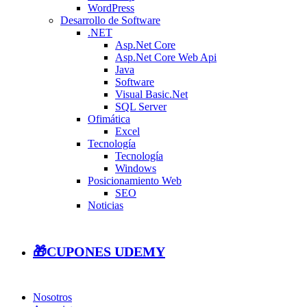
WordPress
Desarrollo de Software
.NET
Asp.Net Core
Asp.Net Core Web Api
Java
Software
Visual Basic.Net
SQL Server
Ofimática
Excel
Tecnología
Tecnología
Windows
Posicionamiento Web
SEO
Noticias
🎁CUPONES UDEMY
Nosotros