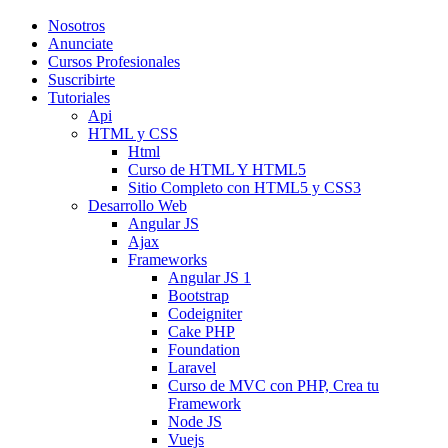
Nosotros
Anunciate
Cursos Profesionales
Suscribirte
Tutoriales
Api
HTML y CSS
Html
Curso de HTML Y HTML5
Sitio Completo con HTML5 y CSS3
Desarrollo Web
Angular JS
Ajax
Frameworks
Angular JS 1
Bootstrap
Codeigniter
Cake PHP
Foundation
Laravel
Curso de MVC con PHP, Crea tu
Framework
Node JS
Vuejs