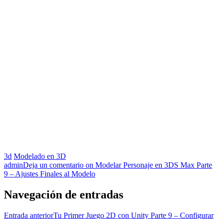
3d
Modelado en 3D
admin
Deja un comentario
on Modelar Personaje en 3DS Max Parte
9 – Ajustes Finales al Modelo
Navegación de entradas
Entrada anterior
Tu Primer Juego 2D con Unity Parte 9 – Configurar