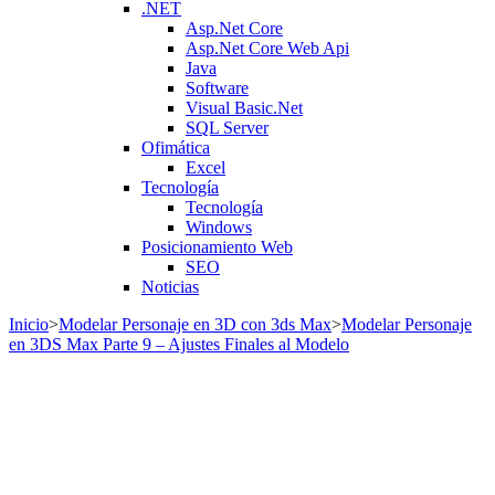
.NET
Asp.Net Core
Asp.Net Core Web Api
Java
Software
Visual Basic.Net
SQL Server
Ofimática
Excel
Tecnología
Tecnología
Windows
Posicionamiento Web
SEO
Noticias
Inicio
>
Modelar Personaje en 3D con 3ds Max
>
Modelar Personaje
en 3DS Max Parte 9 – Ajustes Finales al Modelo