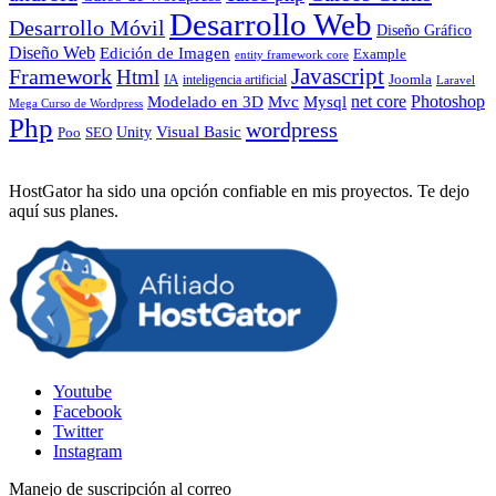
Desarrollo Web
Desarrollo Móvil
Diseño Gráfico
Diseño Web
Edición de Imagen
Example
entity framework core
Javascript
Framework
Html
IA
inteligencia artificial
Joomla
Laravel
Photoshop
Mvc
Mysql
net core
Modelado en 3D
Mega Curso de Wordpress
Php
wordpress
Visual Basic
SEO
Unity
Poo
HostGator ha sido una opción confiable en mis proyectos. Te dejo
aquí sus planes.
Youtube
Facebook
Twitter
Instagram
Manejo de suscripción al correo