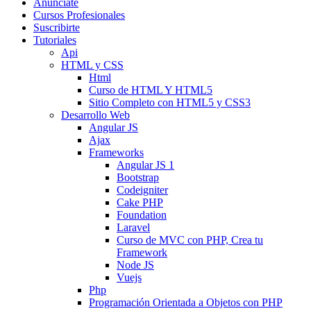
Anunciate
Cursos Profesionales
Suscribirte
Tutoriales
Api
HTML y CSS
Html
Curso de HTML Y HTML5
Sitio Completo con HTML5 y CSS3
Desarrollo Web
Angular JS
Ajax
Frameworks
Angular JS 1
Bootstrap
Codeigniter
Cake PHP
Foundation
Laravel
Curso de MVC con PHP, Crea tu
Framework
Node JS
Vuejs
Php
Programación Orientada a Objetos con PHP