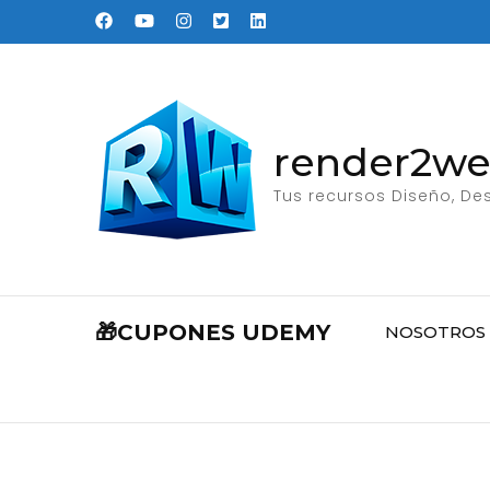
Saltar
al
contenido
(presione
Entrar)
render2w
Tus recursos Diseño, Des
🎁CUPONES UDEMY
NOSOTROS