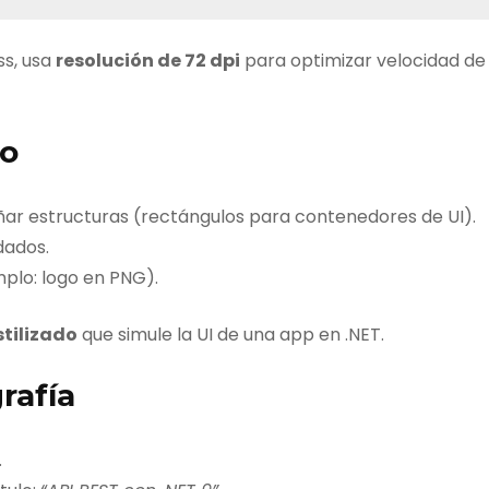
ss, usa
resolución de 72 dpi
para optimizar velocidad de
ño
ñar estructuras (rectángulos para contenedores de UI).
dados.
plo: logo en PNG).
stilizado
que simule la UI de una app en .NET.
rafía
.