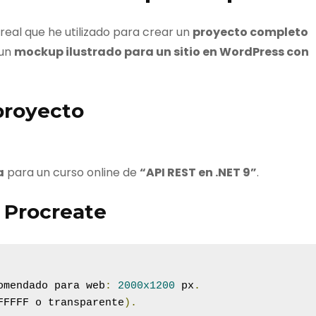
 real que he utilizado para crear un
proyecto completo
 un
mockup ilustrado para un sitio en WordPress con
 proyecto
a
para un curso online de
“API REST en .NET 9”
.
n Procreate
omendado para web
:
2000x1200
 px
.
FFFFF o transparente
).