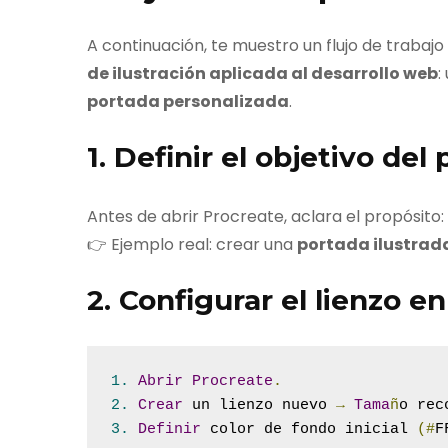
A continuación, te muestro un flujo de trabajo
de ilustración aplicada al desarrollo web
:
portada personalizada
.
1. Definir el objetivo del
Antes de abrir Procreate, aclara el propósito:
👉 Ejemplo real: crear una
portada ilustrad
2. Configurar el lienzo e
1.
Abrir
Procreate
.
2.
Crear
 un lienzo nuevo 
→
Tama
ñ
o rec
3.
Definir
 color de fondo inicial 
(#
F