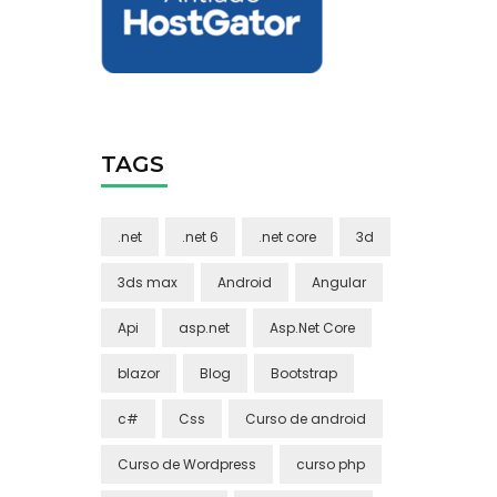
TAGS
.net
.net 6
.net core
3d
3ds max
Android
Angular
Api
asp.net
Asp.Net Core
blazor
Blog
Bootstrap
c#
Css
Curso de android
Curso de Wordpress
curso php