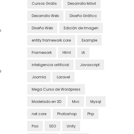
Cursos Gratis
Desarrollo Móvil
Desarrollo Web
Diseño Gráfico
Diseño Web
Edición de Imagen
n
entity framework core
Example
Framework
Html
IA
inteligencia artificial
Javascript
e
Joomla
Laravel
Mega Curso de Wordpress
Modelado en 3D
Mvc
Mysql
net core
Photoshop
Php
Poo
SEO
Unity