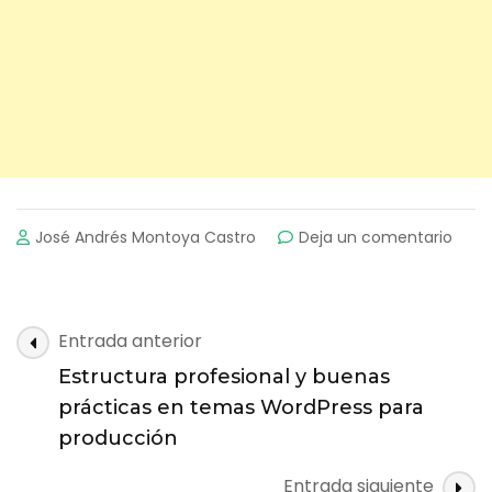
on
José Andrés Montoya Castro
Deja un comentario
Guía
técn
para
conve
Navegación
Entrada anterior
planti
de
HTML
Estructura profesional y buenas
entradas
en
prácticas en temas WordPress para
tem
producción
Word
func
Entrada siguiente