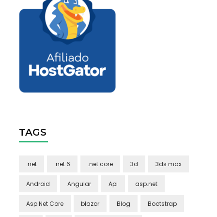
TAGS
.net
.net 6
.net core
3d
3ds max
Android
Angular
Api
asp.net
Asp.Net Core
blazor
Blog
Bootstrap