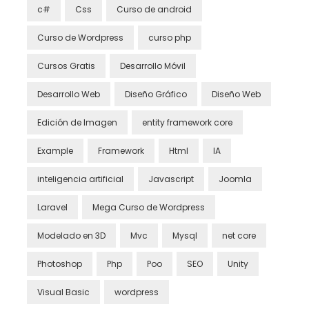
c#
Css
Curso de android
Curso de Wordpress
curso php
Cursos Gratis
Desarrollo Móvil
Desarrollo Web
Diseño Gráfico
Diseño Web
Edición de Imagen
entity framework core
Example
Framework
Html
IA
inteligencia artificial
Javascript
Joomla
Laravel
Mega Curso de Wordpress
Modelado en 3D
Mvc
Mysql
net core
Photoshop
Php
Poo
SEO
Unity
Visual Basic
wordpress