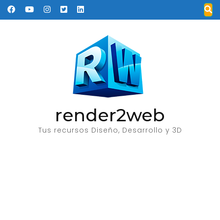
Saltar
al
contenido
(presione
Entrar)
render2web
Tus recursos Diseño, Desarrollo y 3D