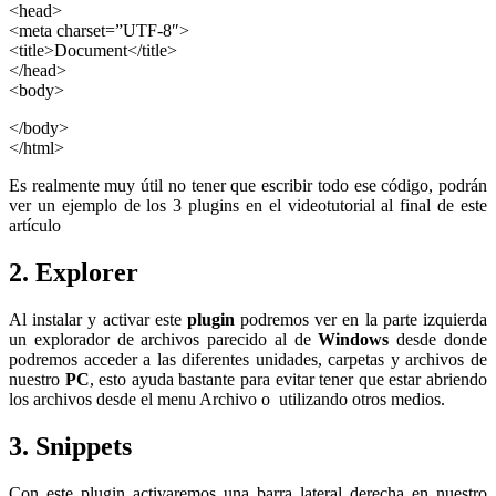
<head>
<meta charset=”UTF-8″>
<title>Document</title>
</head>
<body>
</body>
</html>
Es realmente muy útil no tener que escribir todo ese código, podrán
ver un ejemplo de los 3 plugins en el videotutorial al final de este
artículo
2. Explorer
Al instalar y activar este
plugin
podremos ver en la parte izquierda
un explorador de archivos parecido al de
Windows
desde donde
podremos acceder a las diferentes unidades, carpetas y archivos de
nuestro
PC
, esto ayuda bastante para evitar tener que estar abriendo
los archivos desde el menu Archivo o utilizando otros medios.
3. Snippets
Con este plugin activaremos una barra lateral derecha en nuestro