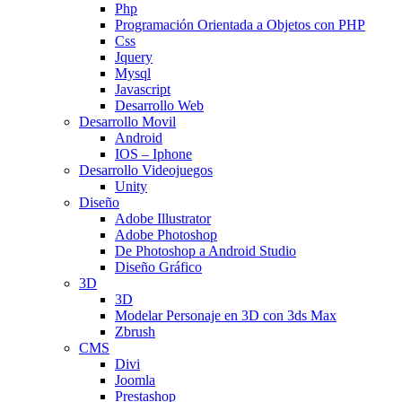
Php
Programación Orientada a Objetos con PHP
Css
Jquery
Mysql
Javascript
Desarrollo Web
Desarrollo Movil
Android
IOS – Iphone
Desarrollo Videojuegos
Unity
Diseño
Adobe Illustrator
Adobe Photoshop
De Photoshop a Android Studio
Diseño Gráfico
3D
3D
Modelar Personaje en 3D con 3ds Max
Zbrush
CMS
Divi
Joomla
Prestashop