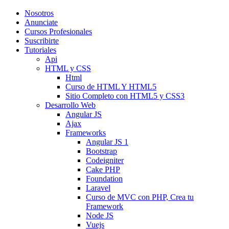
Nosotros
Anunciate
Cursos Profesionales
Suscribirte
Tutoriales
Api
HTML y CSS
Html
Curso de HTML Y HTML5
Sitio Completo con HTML5 y CSS3
Desarrollo Web
Angular JS
Ajax
Frameworks
Angular JS 1
Bootstrap
Codeigniter
Cake PHP
Foundation
Laravel
Curso de MVC con PHP, Crea tu
Framework
Node JS
Vuejs