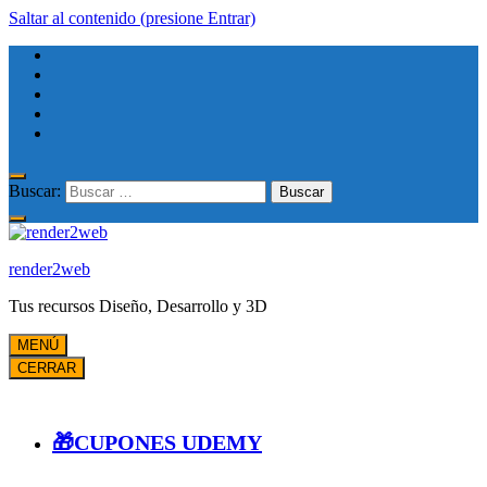
Saltar al contenido (presione Entrar)
Buscar:
render2web
Tus recursos Diseño, Desarrollo y 3D
MENÚ
CERRAR
🎁CUPONES UDEMY