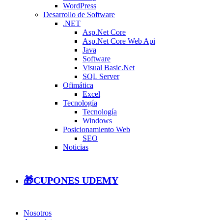
WordPress
Desarrollo de Software
.NET
Asp.Net Core
Asp.Net Core Web Api
Java
Software
Visual Basic.Net
SQL Server
Ofimática
Excel
Tecnología
Tecnología
Windows
Posicionamiento Web
SEO
Noticias
🎁CUPONES UDEMY
Nosotros