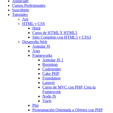
Anunciate
Cursos Profesionales
Suscribirte
Tutoriales
Api
HTML y CSS
Html
Curso de HTML Y HTML5
Sitio Completo con HTML5 y CSS3
Desarrollo Web
Angular JS
Ajax
Frameworks
Angular JS 1
Bootstrap
Codeigniter
Cake PHP
Foundation
Laravel
Curso de MVC con PHP, Crea tu
Framework
Node JS
Vuejs
Php
Programación Orientada a Objetos con PHP