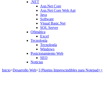
.NET
Asp.Net Core
Asp.Net Core Web Api
Java
Software
Visual Basic.Net
SQL Server
Ofimática
Excel
Tecnología
Tecnología
Windows
Posicionamiento Web
SEO
Noticias
Inicio
>
Desarrollo Web
>
3 Plugins Imprescindibles para Notepad++