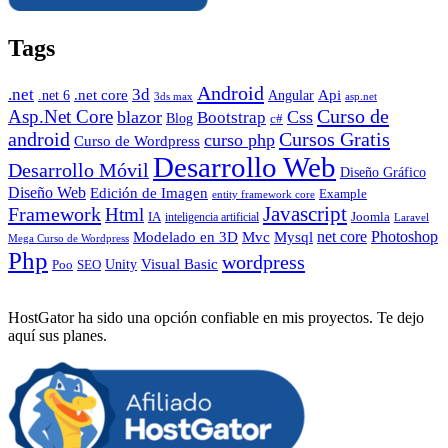
Tags
Android
.net
3d
.net core
Angular
Api
.net 6
3ds max
asp.net
Curso de
Asp.Net Core
blazor
Css
Bootstrap
Blog
c#
android
Cursos Gratis
curso php
Curso de Wordpress
Desarrollo Web
Desarrollo Móvil
Diseño Gráfico
Diseño Web
Edición de Imagen
Example
entity framework core
Javascript
Framework
Html
IA
inteligencia artificial
Joomla
Laravel
Photoshop
Mvc
Mysql
net core
Modelado en 3D
Mega Curso de Wordpress
Php
wordpress
Visual Basic
SEO
Unity
Poo
HostGator ha sido una opción confiable en mis proyectos. Te dejo
aquí sus planes.