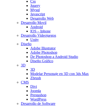
Css
Jquery
Mysql
Javascript
Desarrollo Web
Desarrollo Movil
Android
IOS – Iphone
Desarrollo Videojuegos
Unity
Diseño
Adobe Illustrator
Adobe Photoshop
De Photoshop a Android Studio
Diseño Gráfico
3D
3D
Modelar Personaje en 3D con 3ds Max
Zbrush
CMS
Divi
Joomla
Prestashop
WordPress
Desarrollo de Software