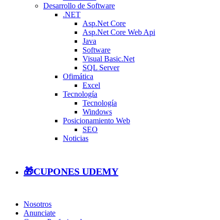
Desarrollo de Software
.NET
Asp.Net Core
Asp.Net Core Web Api
Java
Software
Visual Basic.Net
SQL Server
Ofimática
Excel
Tecnología
Tecnología
Windows
Posicionamiento Web
SEO
Noticias
🎁CUPONES UDEMY
Nosotros
Anunciate