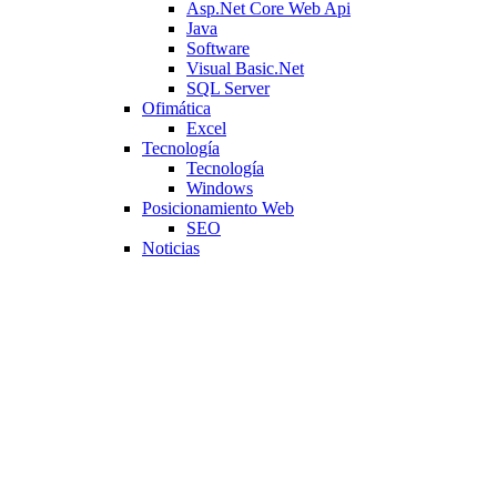
Asp.Net Core Web Api
Java
Software
Visual Basic.Net
SQL Server
Ofimática
Excel
Tecnología
Tecnología
Windows
Posicionamiento Web
SEO
Noticias