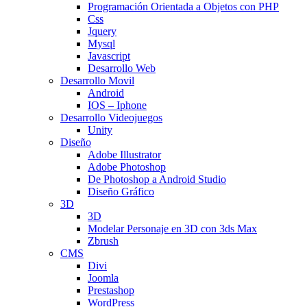
Programación Orientada a Objetos con PHP
Css
Jquery
Mysql
Javascript
Desarrollo Web
Desarrollo Movil
Android
IOS – Iphone
Desarrollo Videojuegos
Unity
Diseño
Adobe Illustrator
Adobe Photoshop
De Photoshop a Android Studio
Diseño Gráfico
3D
3D
Modelar Personaje en 3D con 3ds Max
Zbrush
CMS
Divi
Joomla
Prestashop
WordPress