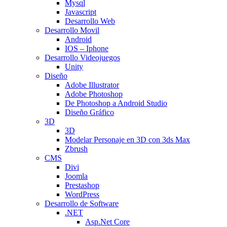
Mysql
Javascript
Desarrollo Web
Desarrollo Movil
Android
IOS – Iphone
Desarrollo Videojuegos
Unity
Diseño
Adobe Illustrator
Adobe Photoshop
De Photoshop a Android Studio
Diseño Gráfico
3D
3D
Modelar Personaje en 3D con 3ds Max
Zbrush
CMS
Divi
Joomla
Prestashop
WordPress
Desarrollo de Software
.NET
Asp.Net Core