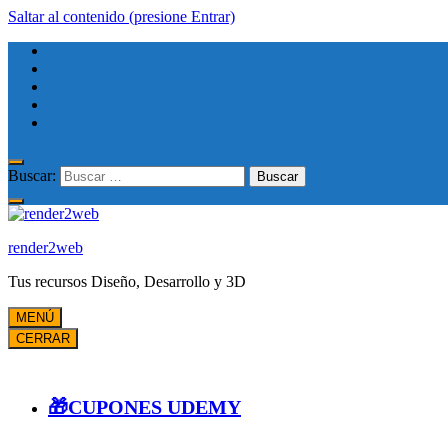
Saltar al contenido (presione Entrar)
Buscar:
render2web
Tus recursos Diseño, Desarrollo y 3D
MENÚ
CERRAR
🎁CUPONES UDEMY