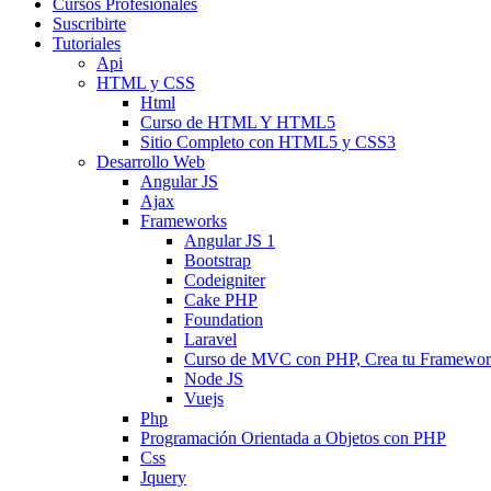
Cursos Profesionales
Suscribirte
Tutoriales
Api
HTML y CSS
Html
Curso de HTML Y HTML5
Sitio Completo con HTML5 y CSS3
Desarrollo Web
Angular JS
Ajax
Frameworks
Angular JS 1
Bootstrap
Codeigniter
Cake PHP
Foundation
Laravel
Curso de MVC con PHP, Crea tu Framewo
Node JS
Vuejs
Php
Programación Orientada a Objetos con PHP
Css
Jquery