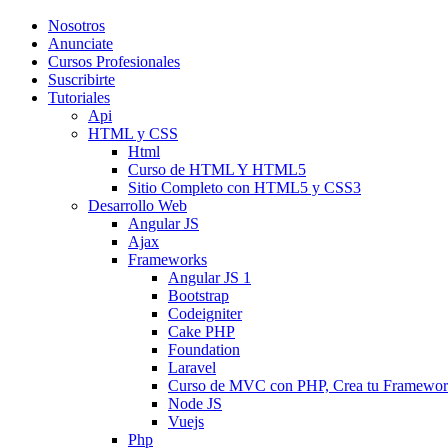
Nosotros
Anunciate
Cursos Profesionales
Suscribirte
Tutoriales
Api
HTML y CSS
Html
Curso de HTML Y HTML5
Sitio Completo con HTML5 y CSS3
Desarrollo Web
Angular JS
Ajax
Frameworks
Angular JS 1
Bootstrap
Codeigniter
Cake PHP
Foundation
Laravel
Curso de MVC con PHP, Crea tu Framewo
Node JS
Vuejs
Php