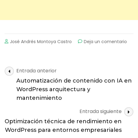
on
José Andrés Montoya Castro
Deja un comentario
Impl
técn
de
publ
Navegación
Entrada anterior
prog
de
en
Automatización de contenido con IA en
entradas
Word
WordPress arquitectura y
para
mantenimiento
ento
prod
Entrada siguiente
Optimización técnica de rendimiento en
WordPress para entornos empresariales