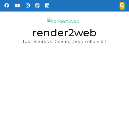
Saltar
al
contenido
(presione
render2web
Entrar)
Tus recursos Diseño, Desarrollo y 3D