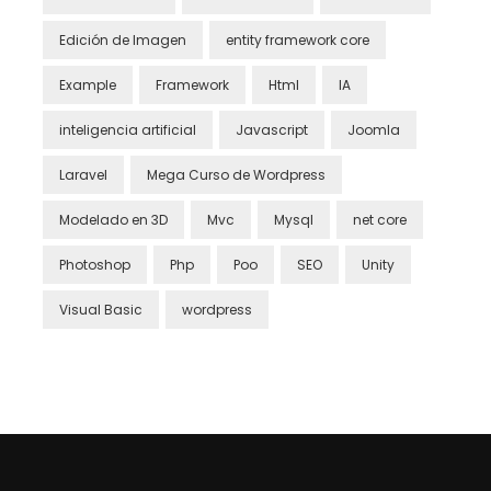
Edición de Imagen
entity framework core
Example
Framework
Html
IA
inteligencia artificial
Javascript
Joomla
Laravel
Mega Curso de Wordpress
Modelado en 3D
Mvc
Mysql
net core
Photoshop
Php
Poo
SEO
Unity
Visual Basic
wordpress