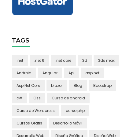
TAGS
.net
.net 6
.net core
3d
3ds max
Android
Angular
Api
asp.net
Asp.Net Core
blazor
Blog
Bootstrap
c#
Css
Curso de android
Curso de Wordpress
curso php
Cursos Gratis
Desarrollo Móvil
Desarrollo Web
Diseño Gráfico
Diseño Web