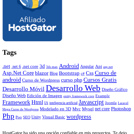
Tags
Android
.net
3d
.net core
Angular
Api
.net 6
3ds max
asp.net
Curso de
Asp.Net Core
blazor
Css
Bootstrap
Blog
c#
android
Cursos Gratis
curso php
Curso de Wordpress
Desarrollo Web
Desarrollo Móvil
Diseño Gráfico
Diseño Web
Edición de Imagen
Example
entity framework core
Javascript
Framework
Html
IA
inteligencia artificial
Joomla
Laravel
Photoshop
Mvc
Mysql
net core
Modelado en 3D
Mega Curso de Wordpress
Php
wordpress
Visual Basic
SEO
Unity
Poo
HostGator ha sido una opción confiable en mis proyectos. Te dejo