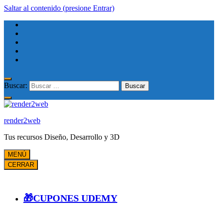
Saltar al contenido (presione Entrar)
Buscar:
render2web
Tus recursos Diseño, Desarrollo y 3D
MENÚ
CERRAR
🎁CUPONES UDEMY