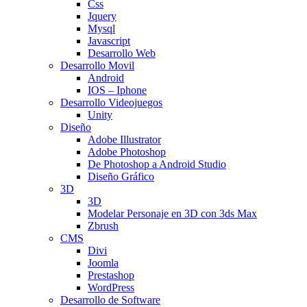
Css
Jquery
Mysql
Javascript
Desarrollo Web
Desarrollo Movil
Android
IOS – Iphone
Desarrollo Videojuegos
Unity
Diseño
Adobe Illustrator
Adobe Photoshop
De Photoshop a Android Studio
Diseño Gráfico
3D
3D
Modelar Personaje en 3D con 3ds Max
Zbrush
CMS
Divi
Joomla
Prestashop
WordPress
Desarrollo de Software