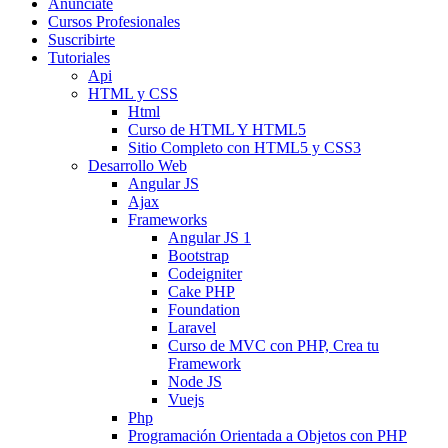
Anunciate
Cursos Profesionales
Suscribirte
Tutoriales
Api
HTML y CSS
Html
Curso de HTML Y HTML5
Sitio Completo con HTML5 y CSS3
Desarrollo Web
Angular JS
Ajax
Frameworks
Angular JS 1
Bootstrap
Codeigniter
Cake PHP
Foundation
Laravel
Curso de MVC con PHP, Crea tu
Framework
Node JS
Vuejs
Php
Programación Orientada a Objetos con PHP