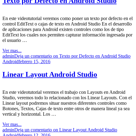
Texto por Defecto en Android Studio
En este videotutorial veremos como poner un texto por defecto en el
control EditText o cajas de texto en Android Studio En el desarrollo
de aplicaciones para Android existen controles como los de tipo
EditText los cuales nos permiten capturar información ingresada por
el usuario …
Ver mas...
admin
Deja un comentario
on Texto por Defecto en Android Studio
Android
febrero 15, 2016
Linear Layout Android Studio
En este videotutorial veremos el trabajo con Layouts en Android
Studio, veremos todo lo relacionado con los Linear Layouts. Con el
Linear layout podremos situar nuestros diferentes controles como
Botones, Textos, Cajas de texto entre otros de manera lineal ya sea
vertical y horizontal. Los …
Ver mas...
admin
Deja un comentario
on Linear Layout Android Studio
Android
febrero 12, 2016