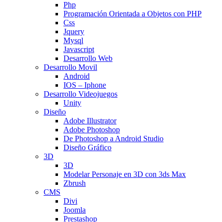
Php
Programación Orientada a Objetos con PHP
Css
Jquery
Mysql
Javascript
Desarrollo Web
Desarrollo Movil
Android
IOS – Iphone
Desarrollo Videojuegos
Unity
Diseño
Adobe Illustrator
Adobe Photoshop
De Photoshop a Android Studio
Diseño Gráfico
3D
3D
Modelar Personaje en 3D con 3ds Max
Zbrush
CMS
Divi
Joomla
Prestashop