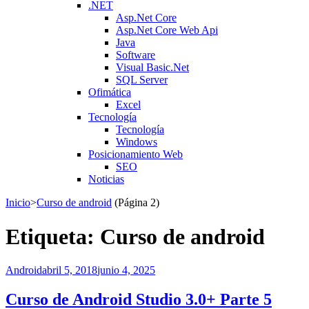
.NET
Asp.Net Core
Asp.Net Core Web Api
Java
Software
Visual Basic.Net
SQL Server
Ofimática
Excel
Tecnología
Tecnología
Windows
Posicionamiento Web
SEO
Noticias
Inicio
>
Curso de android
(Página 2)
Etiqueta:
Curso de android
Android
abril 5, 2018
junio 4, 2025
Curso de Android Studio 3.0+ Parte 5