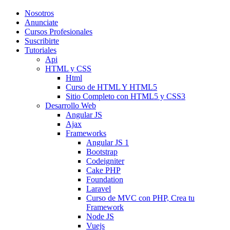
Nosotros
Anunciate
Cursos Profesionales
Suscribirte
Tutoriales
Api
HTML y CSS
Html
Curso de HTML Y HTML5
Sitio Completo con HTML5 y CSS3
Desarrollo Web
Angular JS
Ajax
Frameworks
Angular JS 1
Bootstrap
Codeigniter
Cake PHP
Foundation
Laravel
Curso de MVC con PHP, Crea tu
Framework
Node JS
Vuejs