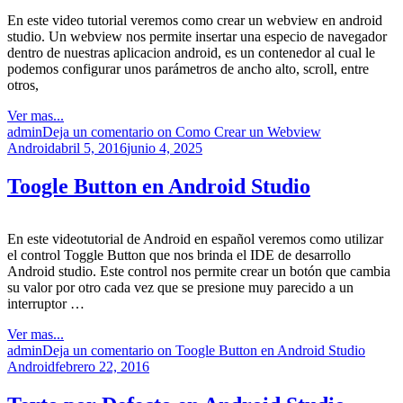
En este video tutorial veremos como crear un webview en android
studio. Un webview nos permite insertar una especio de navegador
dentro de nuestras aplicacion android, es un contenedor al cual le
podemos configurar unos parámetros de ancho alto, scroll, entre
otros,
Ver mas...
admin
Deja un comentario
on Como Crear un Webview
Android
abril 5, 2016
junio 4, 2025
Toogle Button en Android Studio
En este videotutorial de Android en español veremos como utilizar
el control Toggle Button que nos brinda el IDE de desarrollo
Android studio. Este control nos permite crear un botón que cambia
su valor por otro cada vez que se presione muy parecido a un
interruptor …
Ver mas...
admin
Deja un comentario
on Toogle Button en Android Studio
Android
febrero 22, 2016