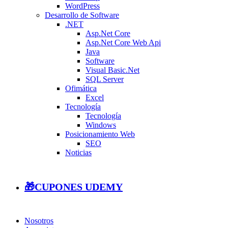
WordPress
Desarrollo de Software
.NET
Asp.Net Core
Asp.Net Core Web Api
Java
Software
Visual Basic.Net
SQL Server
Ofimática
Excel
Tecnología
Tecnología
Windows
Posicionamiento Web
SEO
Noticias
🎁CUPONES UDEMY
Nosotros