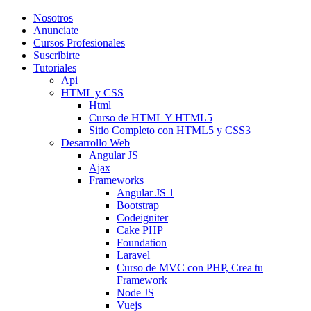
Nosotros
Anunciate
Cursos Profesionales
Suscribirte
Tutoriales
Api
HTML y CSS
Html
Curso de HTML Y HTML5
Sitio Completo con HTML5 y CSS3
Desarrollo Web
Angular JS
Ajax
Frameworks
Angular JS 1
Bootstrap
Codeigniter
Cake PHP
Foundation
Laravel
Curso de MVC con PHP, Crea tu
Framework
Node JS
Vuejs