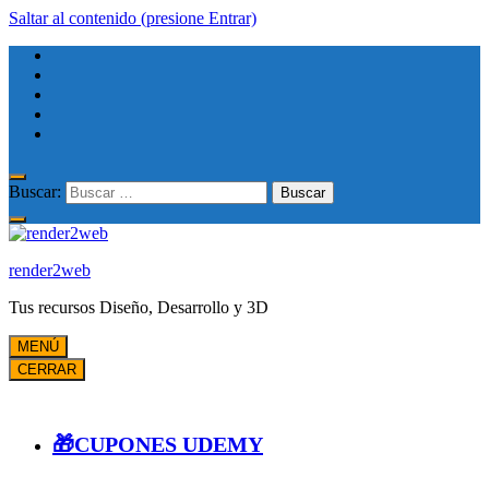
Saltar al contenido (presione Entrar)
Buscar:
render2web
Tus recursos Diseño, Desarrollo y 3D
MENÚ
CERRAR
🎁CUPONES UDEMY