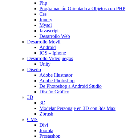
Php
Programación Orientada a Objetos con PHP
Css
Jquery
Mysql
Javascript
Desarrollo Web
Desarrollo Movil
Android
IOS – Iphone
Desarrollo Videojuegos
Unity
Diseño
Adobe Illustrator
Adobe Photoshop
De Photoshop a Android Studio
Diseño Gráfico
3D
3D
Modelar Personaje en 3D con 3ds Max
Zbrush
CMS
Divi
Joomla
Prestashop