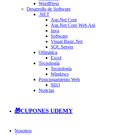
WordPress
Desarrollo de Software
.NET
Asp.Net Core
Asp.Net Core Web Api
Java
Software
Visual Basic.Net
SQL Server
Ofimática
Excel
Tecnología
Tecnología
Windows
Posicionamiento Web
SEO
Noticias
🎁CUPONES UDEMY
Nosotros