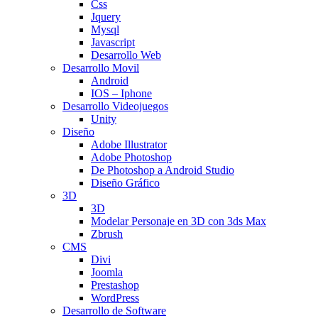
Css
Jquery
Mysql
Javascript
Desarrollo Web
Desarrollo Movil
Android
IOS – Iphone
Desarrollo Videojuegos
Unity
Diseño
Adobe Illustrator
Adobe Photoshop
De Photoshop a Android Studio
Diseño Gráfico
3D
3D
Modelar Personaje en 3D con 3ds Max
Zbrush
CMS
Divi
Joomla
Prestashop
WordPress
Desarrollo de Software