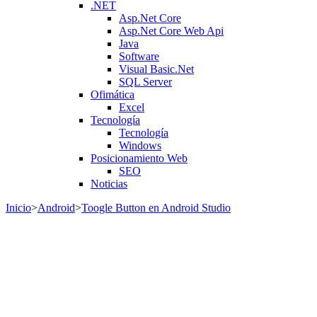
.NET
Asp.Net Core
Asp.Net Core Web Api
Java
Software
Visual Basic.Net
SQL Server
Ofimática
Excel
Tecnología
Tecnología
Windows
Posicionamiento Web
SEO
Noticias
Inicio
>
Android
>
Toogle Button en Android Studio