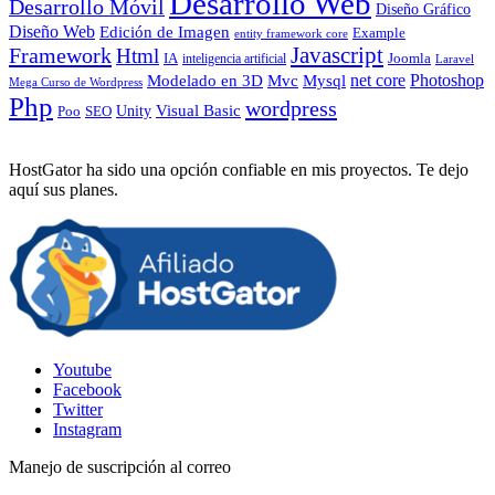
Desarrollo Web
Desarrollo Móvil
Diseño Gráfico
Diseño Web
Edición de Imagen
Example
entity framework core
Javascript
Framework
Html
IA
inteligencia artificial
Joomla
Laravel
Photoshop
Mvc
Mysql
net core
Modelado en 3D
Mega Curso de Wordpress
Php
wordpress
Visual Basic
SEO
Unity
Poo
HostGator ha sido una opción confiable en mis proyectos. Te dejo
aquí sus planes.
Youtube
Facebook
Twitter
Instagram
Manejo de suscripción al correo