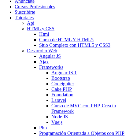
Anunciate
Cursos Profesionales
Suscribirte
Tutoriales
Api
HTML y CSS
Html
Curso de HTML Y HTML5
Sitio Completo con HTML5 y CSS3
Desarrollo Web
Angular JS
Ajax
Frameworks
Angular JS 1
Bootstrap
Codeigniter
Cake PHP
Foundation
Laravel
Curso de MVC con PHP, Crea tu
Framework
Node JS
Vuejs
Php
Programación Orientada a Objetos con PHP