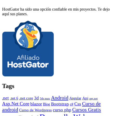
HostGator ha sido una opción confiable en mis proyectos. Te dejo
aquí sus planes.
Tags
Android
.net
3d
.net core
Angular
Api
.net 6
3ds max
asp.net
Curso de
Asp.Net Core
blazor
Css
Bootstrap
Blog
c#
android
Cursos Gratis
curso php
Curso de Wordpress