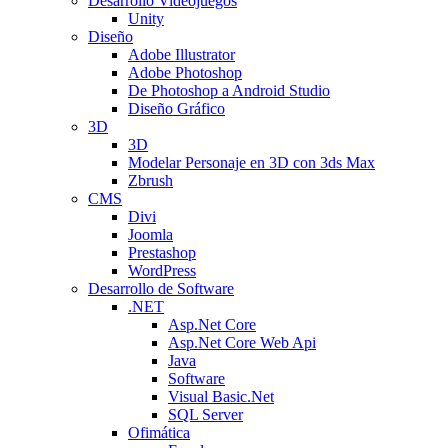
Desarrollo Videojuegos
Unity
Diseño
Adobe Illustrator
Adobe Photoshop
De Photoshop a Android Studio
Diseño Gráfico
3D
3D
Modelar Personaje en 3D con 3ds Max
Zbrush
CMS
Divi
Joomla
Prestashop
WordPress
Desarrollo de Software
.NET
Asp.Net Core
Asp.Net Core Web Api
Java
Software
Visual Basic.Net
SQL Server
Ofimática