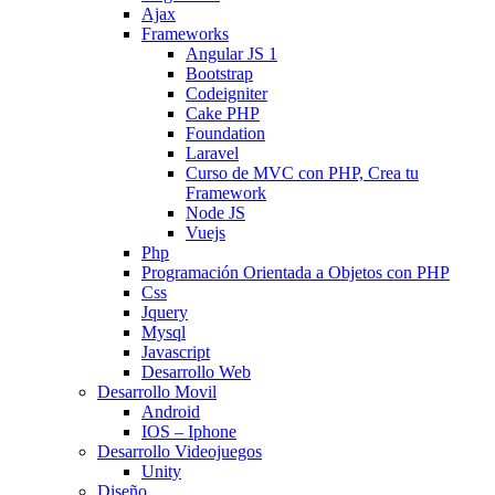
Ajax
Frameworks
Angular JS 1
Bootstrap
Codeigniter
Cake PHP
Foundation
Laravel
Curso de MVC con PHP, Crea tu
Framework
Node JS
Vuejs
Php
Programación Orientada a Objetos con PHP
Css
Jquery
Mysql
Javascript
Desarrollo Web
Desarrollo Movil
Android
IOS – Iphone
Desarrollo Videojuegos
Unity
Diseño