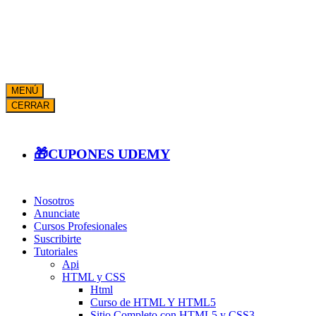
MENÚ
CERRAR
🎁CUPONES UDEMY
Nosotros
Anunciate
Cursos Profesionales
Suscribirte
Tutoriales
Api
HTML y CSS
Html
Curso de HTML Y HTML5
Sitio Completo con HTML5 y CSS3