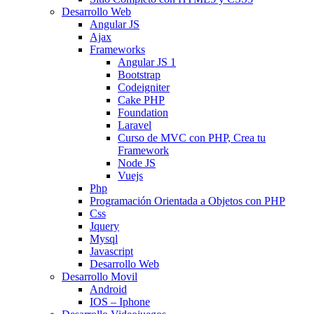
Desarrollo Web
Angular JS
Ajax
Frameworks
Angular JS 1
Bootstrap
Codeigniter
Cake PHP
Foundation
Laravel
Curso de MVC con PHP, Crea tu
Framework
Node JS
Vuejs
Php
Programación Orientada a Objetos con PHP
Css
Jquery
Mysql
Javascript
Desarrollo Web
Desarrollo Movil
Android
IOS – Iphone