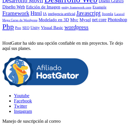
Desarrollo Móvil
Diseño Gráfico
Diseño Web
Edición de Imagen
Example
entity framework core
Javascript
Framework
Html
IA
inteligencia artificial
Joomla
Laravel
Photoshop
Mvc
Mysql
net core
Modelado en 3D
Mega Curso de Wordpress
Php
wordpress
Visual Basic
SEO
Unity
Poo
HostGator ha sido una opción confiable en mis proyectos. Te dejo
aquí sus planes.
Youtube
Facebook
Twitter
Instagram
Manejo de suscripción al correo