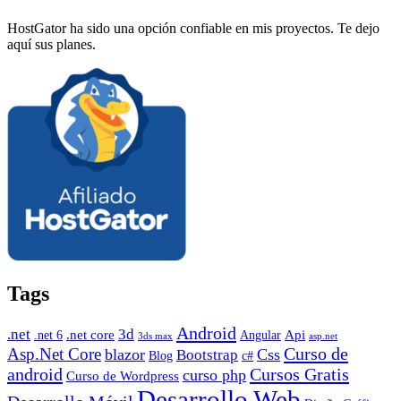
HostGator ha sido una opción confiable en mis proyectos. Te dejo
aquí sus planes.
Tags
Android
.net
3d
.net core
Angular
Api
.net 6
3ds max
asp.net
Curso de
Asp.Net Core
blazor
Css
Bootstrap
Blog
c#
android
Cursos Gratis
curso php
Curso de Wordpress
Desarrollo Web