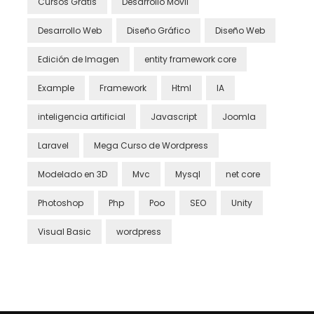
Cursos Gratis
Desarrollo Móvil
Desarrollo Web
Diseño Gráfico
Diseño Web
Edición de Imagen
entity framework core
Example
Framework
Html
IA
inteligencia artificial
Javascript
Joomla
Laravel
Mega Curso de Wordpress
Modelado en 3D
Mvc
Mysql
net core
Photoshop
Php
Poo
SEO
Unity
Visual Basic
wordpress