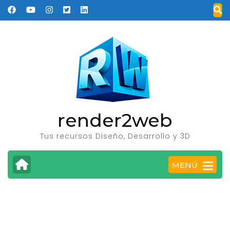
Saltar
al
contenido
(presione
Entrar)
render2web
Tus recursos Diseño, Desarrollo y 3D
MENÚ