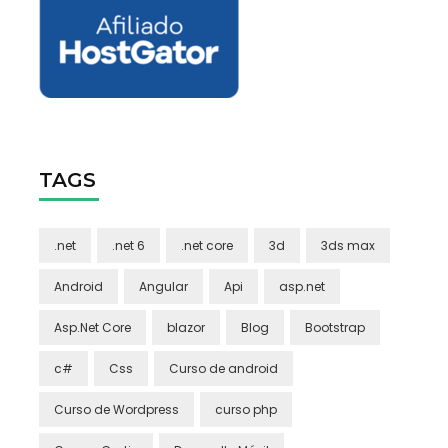
TAGS
.net
.net 6
.net core
3d
3ds max
Android
Angular
Api
asp.net
Asp.Net Core
blazor
Blog
Bootstrap
c#
Css
Curso de android
Curso de Wordpress
curso php