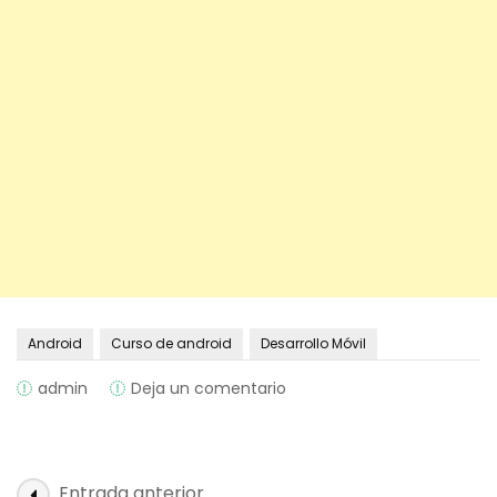
Android
Curso de android
Desarrollo Móvil
on
admin
Deja un comentario
Curso
de
Android
Studio3.0+
Navegación
Entrada anterior