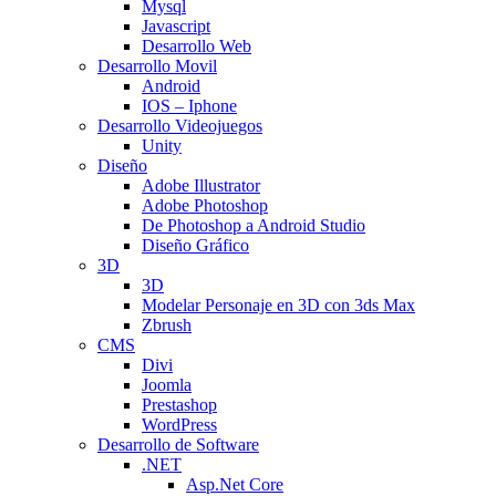
Mysql
Javascript
Desarrollo Web
Desarrollo Movil
Android
IOS – Iphone
Desarrollo Videojuegos
Unity
Diseño
Adobe Illustrator
Adobe Photoshop
De Photoshop a Android Studio
Diseño Gráfico
3D
3D
Modelar Personaje en 3D con 3ds Max
Zbrush
CMS
Divi
Joomla
Prestashop
WordPress
Desarrollo de Software
.NET
Asp.Net Core