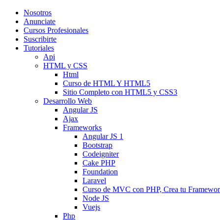
Nosotros
Anunciate
Cursos Profesionales
Suscribirte
Tutoriales
Api
HTML y CSS
Html
Curso de HTML Y HTML5
Sitio Completo con HTML5 y CSS3
Desarrollo Web
Angular JS
Ajax
Frameworks
Angular JS 1
Bootstrap
Codeigniter
Cake PHP
Foundation
Laravel
Curso de MVC con PHP, Crea tu Framewo
Node JS
Vuejs
Php