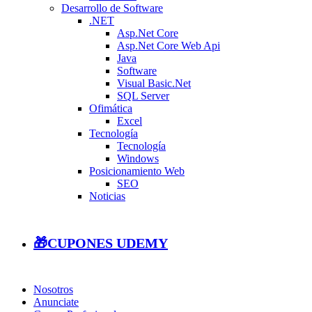
Desarrollo de Software
.NET
Asp.Net Core
Asp.Net Core Web Api
Java
Software
Visual Basic.Net
SQL Server
Ofimática
Excel
Tecnología
Tecnología
Windows
Posicionamiento Web
SEO
Noticias
🎁CUPONES UDEMY
Nosotros
Anunciate