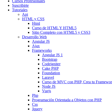
Cursos Profesionales
Suscribirte
Tutoriales
Api
HTML y CSS
Html
Curso de HTML Y HTML5
Sitio Completo con HTML5 y CSS3
Desarrollo Web
Angular JS
Ajax
Frameworks
Angular JS 1
Bootstrap
Codeigniter
Cake PHP
Foundation
Laravel
Curso de MVC con PHP, Crea tu Framewo
Node JS
Vuejs
Php
Programación Orientada a Objetos con PHP
Css
Jquery