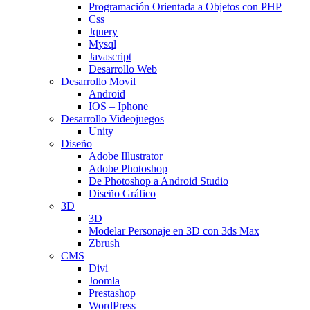
Programación Orientada a Objetos con PHP
Css
Jquery
Mysql
Javascript
Desarrollo Web
Desarrollo Movil
Android
IOS – Iphone
Desarrollo Videojuegos
Unity
Diseño
Adobe Illustrator
Adobe Photoshop
De Photoshop a Android Studio
Diseño Gráfico
3D
3D
Modelar Personaje en 3D con 3ds Max
Zbrush
CMS
Divi
Joomla
Prestashop
WordPress