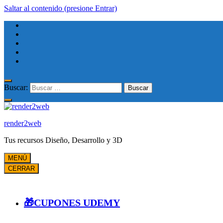
Saltar al contenido (presione Entrar)
Buscar:
render2web
Tus recursos Diseño, Desarrollo y 3D
MENÚ
CERRAR
🎁CUPONES UDEMY