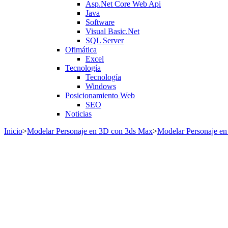
Asp.Net Core Web Api
Java
Software
Visual Basic.Net
SQL Server
Ofimática
Excel
Tecnología
Tecnología
Windows
Posicionamiento Web
SEO
Noticias
Inicio
>
Modelar Personaje en 3D con 3ds Max
>
Modelar Personaje en