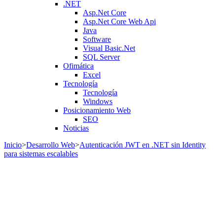
.NET
Asp.Net Core
Asp.Net Core Web Api
Java
Software
Visual Basic.Net
SQL Server
Ofimática
Excel
Tecnología
Tecnología
Windows
Posicionamiento Web
SEO
Noticias
Inicio
>
Desarrollo Web
>
Autenticación JWT en .NET sin Identity
para sistemas escalables