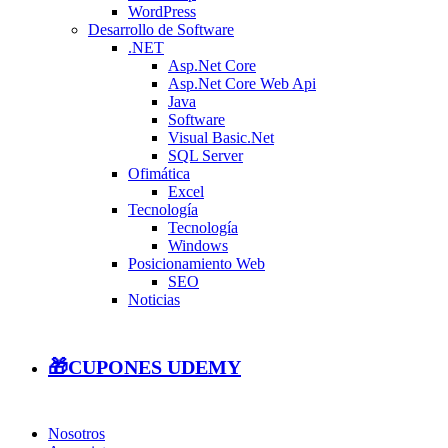
WordPress
Desarrollo de Software
.NET
Asp.Net Core
Asp.Net Core Web Api
Java
Software
Visual Basic.Net
SQL Server
Ofimática
Excel
Tecnología
Tecnología
Windows
Posicionamiento Web
SEO
Noticias
🎁CUPONES UDEMY
Nosotros