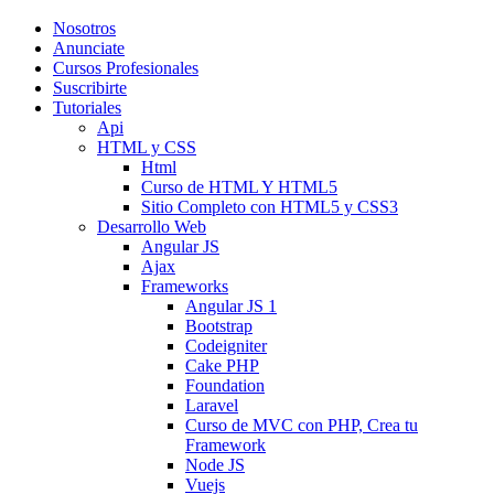
Nosotros
Anunciate
Cursos Profesionales
Suscribirte
Tutoriales
Api
HTML y CSS
Html
Curso de HTML Y HTML5
Sitio Completo con HTML5 y CSS3
Desarrollo Web
Angular JS
Ajax
Frameworks
Angular JS 1
Bootstrap
Codeigniter
Cake PHP
Foundation
Laravel
Curso de MVC con PHP, Crea tu
Framework
Node JS
Vuejs