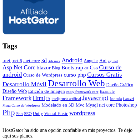
Tags
Android
.net
3d
.net core
Angular
Api
.net 6
3ds max
asp.net
Curso de
Asp.Net Core
blazor
Css
Bootstrap
Blog
c#
android
Cursos Gratis
curso php
Curso de Wordpress
Desarrollo Web
Desarrollo Móvil
Diseño Gráfico
Diseño Web
Edición de Imagen
Example
entity framework core
Javascript
Framework
Html
IA
inteligencia artificial
Joomla
Laravel
Photoshop
Mvc
Mysql
net core
Modelado en 3D
Mega Curso de Wordpress
Php
wordpress
Visual Basic
SEO
Unity
Poo
HostGator ha sido una opción confiable en mis proyectos. Te dejo
aquí sus planes.