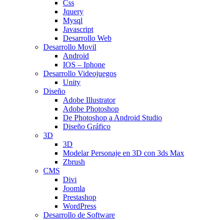
Css
Jquery
Mysql
Javascript
Desarrollo Web
Desarrollo Movil
Android
IOS – Iphone
Desarrollo Videojuegos
Unity
Diseño
Adobe Illustrator
Adobe Photoshop
De Photoshop a Android Studio
Diseño Gráfico
3D
3D
Modelar Personaje en 3D con 3ds Max
Zbrush
CMS
Divi
Joomla
Prestashop
WordPress
Desarrollo de Software