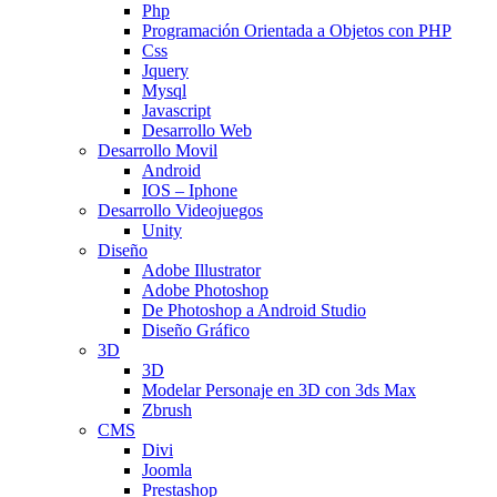
Php
Programación Orientada a Objetos con PHP
Css
Jquery
Mysql
Javascript
Desarrollo Web
Desarrollo Movil
Android
IOS – Iphone
Desarrollo Videojuegos
Unity
Diseño
Adobe Illustrator
Adobe Photoshop
De Photoshop a Android Studio
Diseño Gráfico
3D
3D
Modelar Personaje en 3D con 3ds Max
Zbrush
CMS
Divi
Joomla
Prestashop