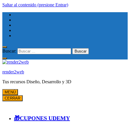
Saltar al contenido (presione Entrar)
Buscar:
render2web
Tus recursos Diseño, Desarrollo y 3D
MENÚ
CERRAR
🎁CUPONES UDEMY