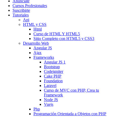
Anunciate
Cursos Profesionales
Suscribirte
Tutoriales
Api
HTML y CSS
Html
Curso de HTML Y HTML5
Sitio Completo con HTML5 y CSS3
Desarrollo Web
Angular JS
Ajax
Frameworks
Angular JS 1
Bootstrap
Codeigniter
Cake PHP
Foundation
Laravel
Curso de MVC con PHP, Crea tu
Framework
Node JS
Vuejs
Php
Programación Orientada a Objetos con PHP