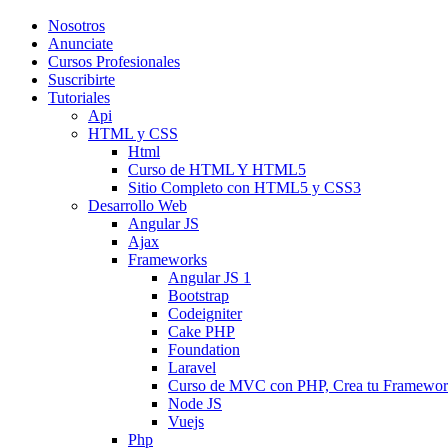
Nosotros
Anunciate
Cursos Profesionales
Suscribirte
Tutoriales
Api
HTML y CSS
Html
Curso de HTML Y HTML5
Sitio Completo con HTML5 y CSS3
Desarrollo Web
Angular JS
Ajax
Frameworks
Angular JS 1
Bootstrap
Codeigniter
Cake PHP
Foundation
Laravel
Curso de MVC con PHP, Crea tu Framewo
Node JS
Vuejs
Php