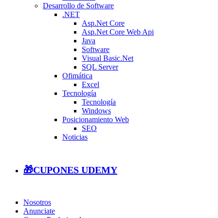
Desarrollo de Software
.NET
Asp.Net Core
Asp.Net Core Web Api
Java
Software
Visual Basic.Net
SQL Server
Ofimática
Excel
Tecnología
Tecnología
Windows
Posicionamiento Web
SEO
Noticias
🎁CUPONES UDEMY
Nosotros
Anunciate