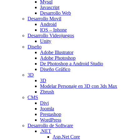
Mysql
Javascript
Desarrollo Web
Desarrollo Movil
Android
IOS – Iphone
Desarrollo Videojuegos
Unity
Diseño
Adobe Illustrator
Adobe Photoshop
De Photoshop a Android Studio
Diseño Gráfico
3D
3D
Modelar Personaje en 3D con 3ds Max
Zbrush
CMS
Divi
Joomla
Prestashop
WordPress
Desarrollo de Software
.NET
Asp.Net Core