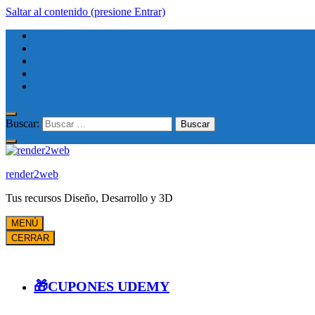
Saltar al contenido (presione Entrar)
Buscar:
render2web
Tus recursos Diseño, Desarrollo y 3D
MENÚ
CERRAR
🎁CUPONES UDEMY