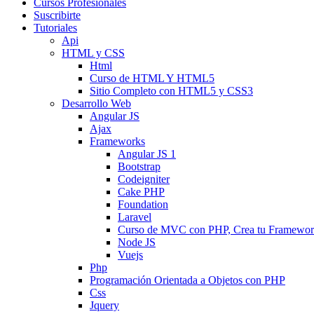
Cursos Profesionales
Suscribirte
Tutoriales
Api
HTML y CSS
Html
Curso de HTML Y HTML5
Sitio Completo con HTML5 y CSS3
Desarrollo Web
Angular JS
Ajax
Frameworks
Angular JS 1
Bootstrap
Codeigniter
Cake PHP
Foundation
Laravel
Curso de MVC con PHP, Crea tu Framewo
Node JS
Vuejs
Php
Programación Orientada a Objetos con PHP
Css
Jquery