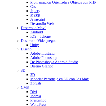
Programación Orientada a Objetos con PHP
Css
Jquery
Mysql
Javascript
Desarrollo Web
Desarrollo Movil
Android
IOS – Iphone
Desarrollo Videojuegos
Unity
Diseño
Adobe Illustrator
Adobe Photoshop
De Photoshop a Android Studio
Diseño Gráfico
3D
3D
Modelar Personaje en 3D con 3ds Max
Zbrush
CMS
Divi
Joomla
Prestashop
WordPress