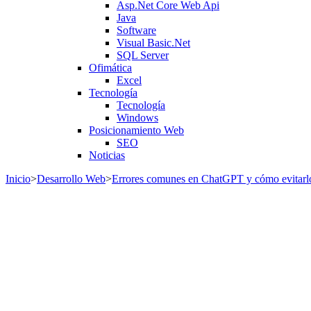
Asp.Net Core Web Api
Java
Software
Visual Basic.Net
SQL Server
Ofimática
Excel
Tecnología
Tecnología
Windows
Posicionamiento Web
SEO
Noticias
Inicio
>
Desarrollo Web
>
Errores comunes en ChatGPT y cómo evitarlo