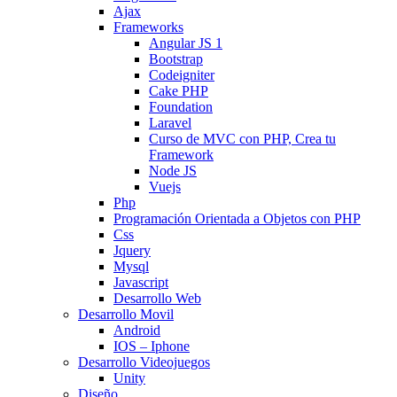
Ajax
Frameworks
Angular JS 1
Bootstrap
Codeigniter
Cake PHP
Foundation
Laravel
Curso de MVC con PHP, Crea tu
Framework
Node JS
Vuejs
Php
Programación Orientada a Objetos con PHP
Css
Jquery
Mysql
Javascript
Desarrollo Web
Desarrollo Movil
Android
IOS – Iphone
Desarrollo Videojuegos
Unity
Diseño