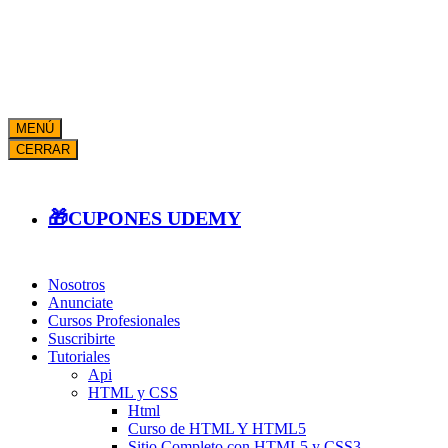
MENÚ
CERRAR
🎁CUPONES UDEMY
Nosotros
Anunciate
Cursos Profesionales
Suscribirte
Tutoriales
Api
HTML y CSS
Html
Curso de HTML Y HTML5
Sitio Completo con HTML5 y CSS3