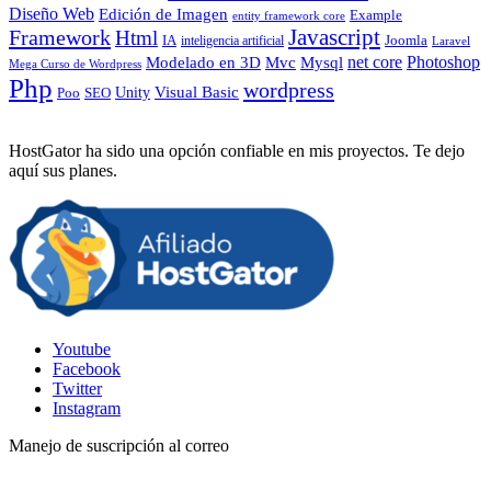
Diseño Web
Edición de Imagen
Example
entity framework core
Javascript
Framework
Html
IA
inteligencia artificial
Joomla
Laravel
Photoshop
Mvc
Mysql
net core
Modelado en 3D
Mega Curso de Wordpress
Php
wordpress
Visual Basic
SEO
Unity
Poo
HostGator ha sido una opción confiable en mis proyectos. Te dejo
aquí sus planes.
Youtube
Facebook
Twitter
Instagram
Manejo de suscripción al correo