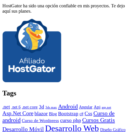
HostGator ha sido una opción confiable en mis proyectos. Te dejo
aquí sus planes.
Tags
Android
.net
3d
.net core
Angular
Api
.net 6
3ds max
asp.net
Curso de
Asp.Net Core
blazor
Css
Bootstrap
Blog
c#
android
Cursos Gratis
curso php
Curso de Wordpress
Desarrollo Web
Desarrollo Móvil
Diseño Gráfico