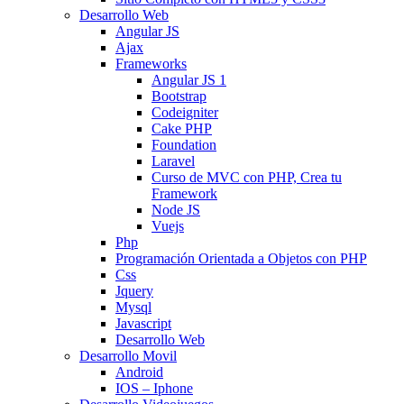
Desarrollo Web
Angular JS
Ajax
Frameworks
Angular JS 1
Bootstrap
Codeigniter
Cake PHP
Foundation
Laravel
Curso de MVC con PHP, Crea tu
Framework
Node JS
Vuejs
Php
Programación Orientada a Objetos con PHP
Css
Jquery
Mysql
Javascript
Desarrollo Web
Desarrollo Movil
Android
IOS – Iphone