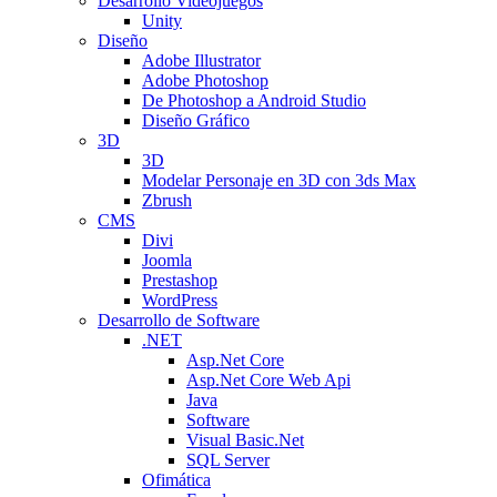
Desarrollo Videojuegos
Unity
Diseño
Adobe Illustrator
Adobe Photoshop
De Photoshop a Android Studio
Diseño Gráfico
3D
3D
Modelar Personaje en 3D con 3ds Max
Zbrush
CMS
Divi
Joomla
Prestashop
WordPress
Desarrollo de Software
.NET
Asp.Net Core
Asp.Net Core Web Api
Java
Software
Visual Basic.Net
SQL Server
Ofimática