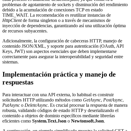
problemas de agotamiento de sockets y disminución del rendimiento
debido a la acumulación de conexiones TCP en estado
TIME_WAIT. La recomendación es reutilizar instancias de
HttpClient
de forma singleton o a través de mecanismos de
inyección de dependencias, garantizando así una utilización óptima
de recursos subyacentes.
Adicionalmente, la configuración de cabeceras HTTP, manejo de
contenido JSON/XML, y soporte para autenticación (OAuth, API
Keys, JWT) son aspectos esenciales que deben implementarse
correctamente para asegurar la interoperabilidad y seguridad entre
sistemas.
Implementación práctica y manejo de
respuestas
Para interactuar con una API externa, lo habitual es construir
solicitudes HTTP utilizando métodos como
GetAsync
,
PostAsync
,
PutAsync
o
DeleteAsync
. Es crucial procesar la respuesta de manera
robusta, validando códigos de estado HTTP y deserializando el
contenido a objetos de dominio específicos mediante librerías
eficientes como
System.Text.Json
o
Newtonsoft.Json
.
A continuación, un ejemplo simplificado muestra la solicitud GET a