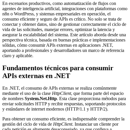
En escenarios productivos, como automatización de flujos con
agentes de inteligencia artificial, integraciones con plataformas como
n8n o WordPress, y sistemas empresariales en operación, el
consumo eficiente y seguro de APIs es crítico. No solo se trata de
conectar y obtener datos, sino de gestionar correctamente el ciclo de
vida de las solicitudes, manejar errores, optimizar la latencia y
asegurar la escalabilidad del sistema. Este artículo aborda desde una
perspectiva técnica, basada en buenas prácticas e implementaciones
sólidas, cómo consumir APIs externas en aplicaciones .NET,
aportando a profesionales y desarrolladores un marco de referencia
claro y aplicable.
Fundamentos técnicos para consumir
APIs externas en .NET
En .NET, el consumo de APIs externas se realiza comúnmente
mediante el uso de la clase
HttpClient
, que forma parte del espacio
de nombres
System.Net.Http
. Esta clase proporciona métodos para
enviar solicitudes HTTP y recibir respuestas, soportando protocolos
y estándares de internet modernos (HTTP/1.1 y HTTP/2).
Para obtener un consumo eficiente, es indispensable comprender la
gestión del ciclo de vida de
HttpClient
. Instanciar un cliente por
cada petición es altamente desaconsejado, ya que conlleva a