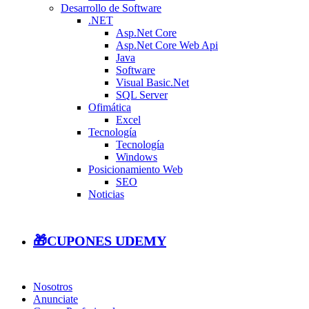
Desarrollo de Software
.NET
Asp.Net Core
Asp.Net Core Web Api
Java
Software
Visual Basic.Net
SQL Server
Ofimática
Excel
Tecnología
Tecnología
Windows
Posicionamiento Web
SEO
Noticias
🎁CUPONES UDEMY
Nosotros
Anunciate