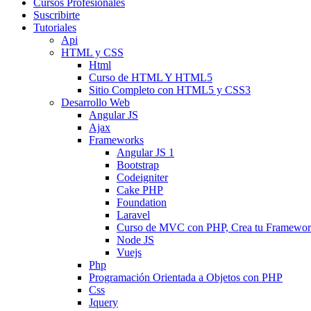
Cursos Profesionales
Suscribirte
Tutoriales
Api
HTML y CSS
Html
Curso de HTML Y HTML5
Sitio Completo con HTML5 y CSS3
Desarrollo Web
Angular JS
Ajax
Frameworks
Angular JS 1
Bootstrap
Codeigniter
Cake PHP
Foundation
Laravel
Curso de MVC con PHP, Crea tu Framewo
Node JS
Vuejs
Php
Programación Orientada a Objetos con PHP
Css
Jquery