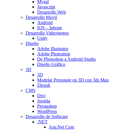
Mysql
Javascript
Desarrollo Web
Desarrollo Movil
Android
IOS – Iphone
Desarrollo Videojuegos
Unity
Diseño
Adobe Illustrator
Adobe Photoshop
De Photoshop a Android Studio
Diseño Gráfico
3D
3D
Modelar Personaje en 3D con 3ds Max
Zbrush
CMS
Divi
Joomla
Prestashop
WordPress
Desarrollo de Software
.NET
Asp.Net Core