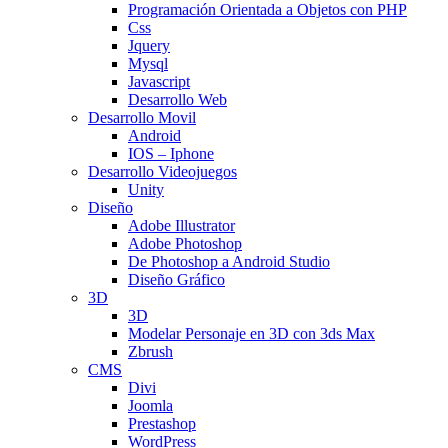
Programación Orientada a Objetos con PHP
Css
Jquery
Mysql
Javascript
Desarrollo Web
Desarrollo Movil
Android
IOS – Iphone
Desarrollo Videojuegos
Unity
Diseño
Adobe Illustrator
Adobe Photoshop
De Photoshop a Android Studio
Diseño Gráfico
3D
3D
Modelar Personaje en 3D con 3ds Max
Zbrush
CMS
Divi
Joomla
Prestashop
WordPress