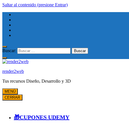
Saltar al contenido (presione Entrar)
Buscar:
render2web
Tus recursos Diseño, Desarrollo y 3D
MENÚ
CERRAR
🎁CUPONES UDEMY