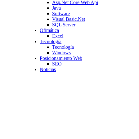
Asp.Net Core Web Api
Java
Software
Visual Basic.Net
SQL Server
Ofimática
Excel
Tecnología
Tecnología
Windows
Posicionamiento Web
SEO
Noticias