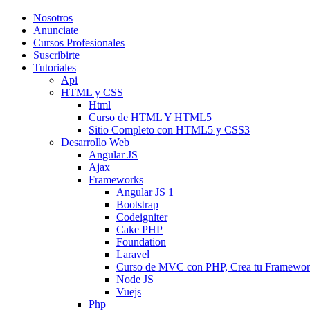
Nosotros
Anunciate
Cursos Profesionales
Suscribirte
Tutoriales
Api
HTML y CSS
Html
Curso de HTML Y HTML5
Sitio Completo con HTML5 y CSS3
Desarrollo Web
Angular JS
Ajax
Frameworks
Angular JS 1
Bootstrap
Codeigniter
Cake PHP
Foundation
Laravel
Curso de MVC con PHP, Crea tu Framewo
Node JS
Vuejs
Php