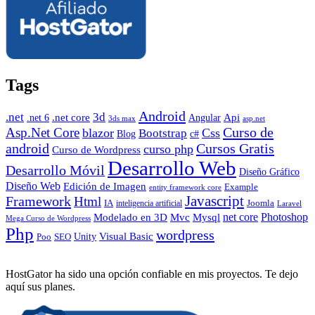
Tags
Android
.net
3d
.net core
Angular
Api
.net 6
3ds max
asp.net
Curso de
Asp.Net Core
blazor
Css
Bootstrap
Blog
c#
android
Cursos Gratis
curso php
Curso de Wordpress
Desarrollo Web
Desarrollo Móvil
Diseño Gráfico
Diseño Web
Edición de Imagen
Example
entity framework core
Javascript
Framework
Html
IA
inteligencia artificial
Joomla
Laravel
Photoshop
Mvc
Mysql
net core
Modelado en 3D
Mega Curso de Wordpress
Php
wordpress
Visual Basic
SEO
Unity
Poo
HostGator ha sido una opción confiable en mis proyectos. Te dejo
aquí sus planes.