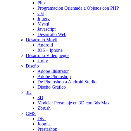
Php
Programación Orientada a Objetos con PHP
Css
Jquery
Mysql
Javascript
Desarrollo Web
Desarrollo Movil
Android
IOS – Iphone
Desarrollo Videojuegos
Unity
Diseño
Adobe Illustrator
Adobe Photoshop
De Photoshop a Android Studio
Diseño Gráfico
3D
3D
Modelar Personaje en 3D con 3ds Max
Zbrush
CMS
Divi
Joomla
Prestashop