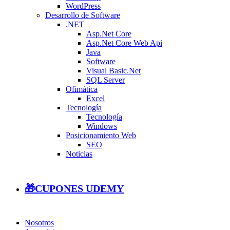
WordPress
Desarrollo de Software
.NET
Asp.Net Core
Asp.Net Core Web Api
Java
Software
Visual Basic.Net
SQL Server
Ofimática
Excel
Tecnología
Tecnología
Windows
Posicionamiento Web
SEO
Noticias
🎁CUPONES UDEMY
Nosotros