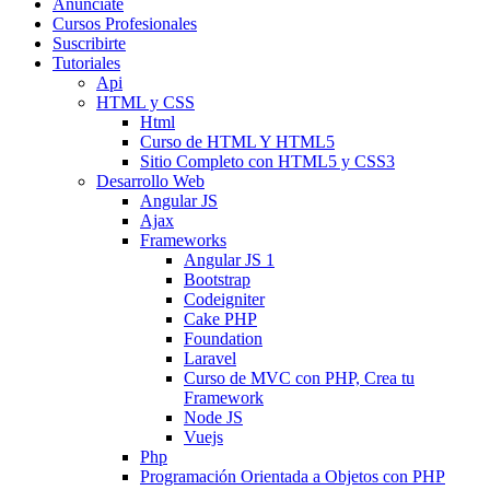
Anunciate
Cursos Profesionales
Suscribirte
Tutoriales
Api
HTML y CSS
Html
Curso de HTML Y HTML5
Sitio Completo con HTML5 y CSS3
Desarrollo Web
Angular JS
Ajax
Frameworks
Angular JS 1
Bootstrap
Codeigniter
Cake PHP
Foundation
Laravel
Curso de MVC con PHP, Crea tu
Framework
Node JS
Vuejs
Php
Programación Orientada a Objetos con PHP