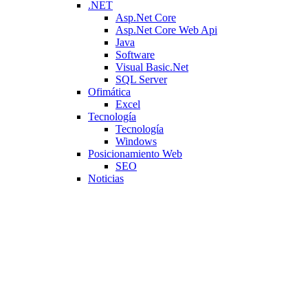
.NET
Asp.Net Core
Asp.Net Core Web Api
Java
Software
Visual Basic.Net
SQL Server
Ofimática
Excel
Tecnología
Tecnología
Windows
Posicionamiento Web
SEO
Noticias