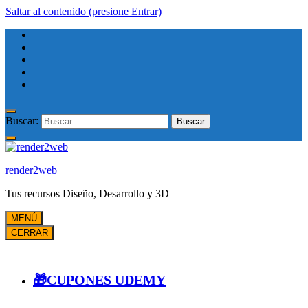
Saltar al contenido (presione Entrar)
Buscar:
render2web
Tus recursos Diseño, Desarrollo y 3D
MENÚ
CERRAR
🎁CUPONES UDEMY