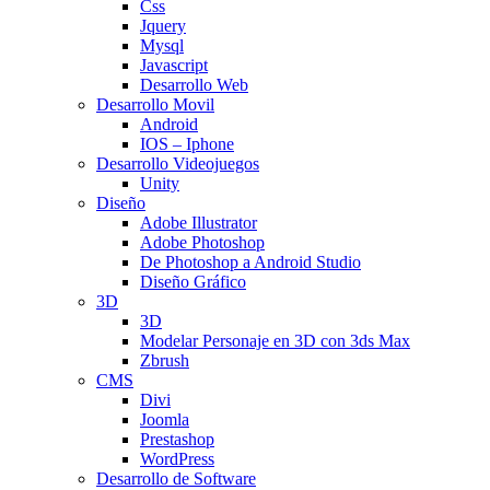
Css
Jquery
Mysql
Javascript
Desarrollo Web
Desarrollo Movil
Android
IOS – Iphone
Desarrollo Videojuegos
Unity
Diseño
Adobe Illustrator
Adobe Photoshop
De Photoshop a Android Studio
Diseño Gráfico
3D
3D
Modelar Personaje en 3D con 3ds Max
Zbrush
CMS
Divi
Joomla
Prestashop
WordPress
Desarrollo de Software