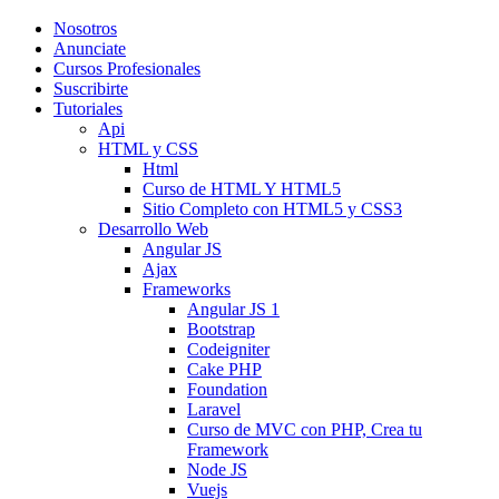
Nosotros
Anunciate
Cursos Profesionales
Suscribirte
Tutoriales
Api
HTML y CSS
Html
Curso de HTML Y HTML5
Sitio Completo con HTML5 y CSS3
Desarrollo Web
Angular JS
Ajax
Frameworks
Angular JS 1
Bootstrap
Codeigniter
Cake PHP
Foundation
Laravel
Curso de MVC con PHP, Crea tu
Framework
Node JS
Vuejs