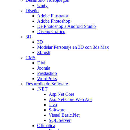
Desarrollo Videojuegos
Unity
Diseño
Adobe Illustrator
Adobe Photoshop
De Photoshop a Android Studio
Diseño Gráfico
3D
3D
Modelar Personaje en 3D con 3ds Max
Zbrush
CMS
Divi
Joomla
Prestashop
WordPress
Desarrollo de Software
.NET
Asp.Net Core
Asp.Net Core Web Api
Java
Software
Visual Basic.Net
SQL Server
Ofimática