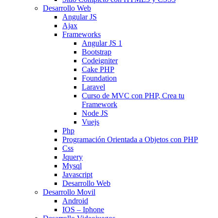
Desarrollo Web
Angular JS
Ajax
Frameworks
Angular JS 1
Bootstrap
Codeigniter
Cake PHP
Foundation
Laravel
Curso de MVC con PHP, Crea tu
Framework
Node JS
Vuejs
Php
Programación Orientada a Objetos con PHP
Css
Jquery
Mysql
Javascript
Desarrollo Web
Desarrollo Movil
Android
IOS – Iphone