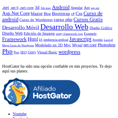
Android
.net
3d
.net core
Angular
Api
.net 6
3ds max
asp.net
Curso de
Asp.Net Core
blazor
Css
Bootstrap
Blog
c#
android
Cursos Gratis
curso php
Curso de Wordpress
Desarrollo Web
Desarrollo Móvil
Diseño Gráfico
Diseño Web
Edición de Imagen
Example
entity framework core
Javascript
Framework
Html
IA
inteligencia artificial
Joomla
Laravel
Photoshop
Mvc
Mysql
net core
Modelado en 3D
Mega Curso de Wordpress
Php
wordpress
Visual Basic
SEO
Unity
Poo
HostGator ha sido una opción confiable en mis proyectos. Te dejo
aquí sus planes.
Youtube