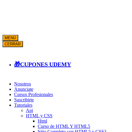
MENÚ
CERRAR
🎁CUPONES UDEMY
Nosotros
Anunciate
Cursos Profesionales
Suscribirte
Tutoriales
Api
HTML y CSS
Html
Curso de HTML Y HTML5
Sitio Completo con HTML5 y CSS3