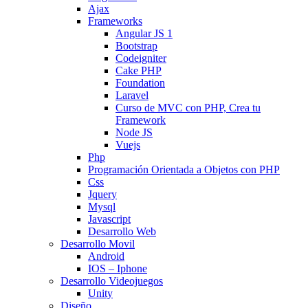
Ajax
Frameworks
Angular JS 1
Bootstrap
Codeigniter
Cake PHP
Foundation
Laravel
Curso de MVC con PHP, Crea tu
Framework
Node JS
Vuejs
Php
Programación Orientada a Objetos con PHP
Css
Jquery
Mysql
Javascript
Desarrollo Web
Desarrollo Movil
Android
IOS – Iphone
Desarrollo Videojuegos
Unity
Diseño