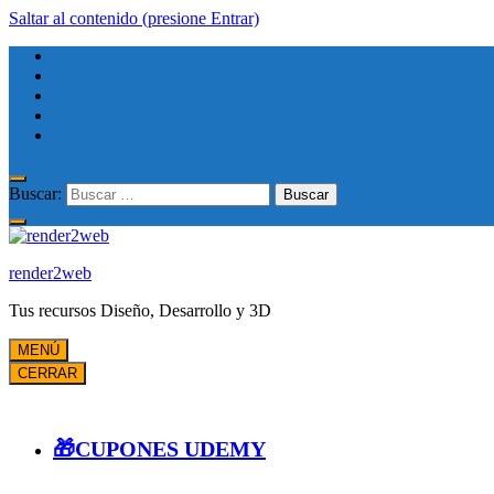
Saltar al contenido (presione Entrar)
Buscar:
render2web
Tus recursos Diseño, Desarrollo y 3D
MENÚ
CERRAR
🎁CUPONES UDEMY