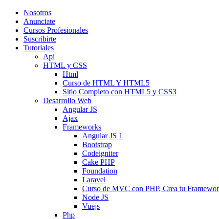
Nosotros
Anunciate
Cursos Profesionales
Suscribirte
Tutoriales
Api
HTML y CSS
Html
Curso de HTML Y HTML5
Sitio Completo con HTML5 y CSS3
Desarrollo Web
Angular JS
Ajax
Frameworks
Angular JS 1
Bootstrap
Codeigniter
Cake PHP
Foundation
Laravel
Curso de MVC con PHP, Crea tu Framewo
Node JS
Vuejs
Php