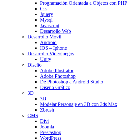
Programación Orientada a Objetos con PHP
Css
Jquery
Mysql
Javascript
Desarrollo Web
Desarrollo Movil
Android
IOS – Iphone
Desarrollo Videojuegos
Unity
Diseño
Adobe Illustrator
Adobe Photoshop
De Photoshop a Android Studio
Diseño Gráfico
3D
3D
Modelar Personaje en 3D con 3ds Max
Zbrush
CMS
Divi
Joomla
Prestashop
WordPress