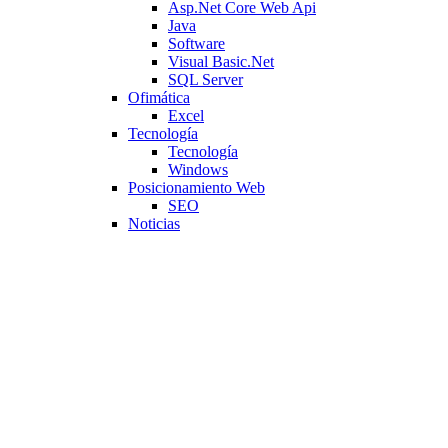
Asp.Net Core Web Api
Java
Software
Visual Basic.Net
SQL Server
Ofimática
Excel
Tecnología
Tecnología
Windows
Posicionamiento Web
SEO
Noticias