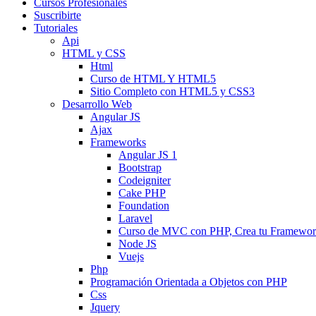
Cursos Profesionales
Suscribirte
Tutoriales
Api
HTML y CSS
Html
Curso de HTML Y HTML5
Sitio Completo con HTML5 y CSS3
Desarrollo Web
Angular JS
Ajax
Frameworks
Angular JS 1
Bootstrap
Codeigniter
Cake PHP
Foundation
Laravel
Curso de MVC con PHP, Crea tu Framewo
Node JS
Vuejs
Php
Programación Orientada a Objetos con PHP
Css
Jquery