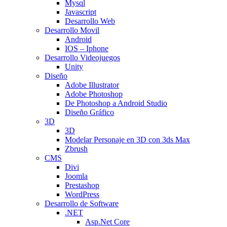
Mysql
Javascript
Desarrollo Web
Desarrollo Movil
Android
IOS – Iphone
Desarrollo Videojuegos
Unity
Diseño
Adobe Illustrator
Adobe Photoshop
De Photoshop a Android Studio
Diseño Gráfico
3D
3D
Modelar Personaje en 3D con 3ds Max
Zbrush
CMS
Divi
Joomla
Prestashop
WordPress
Desarrollo de Software
.NET
Asp.Net Core