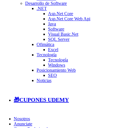
Desarrollo de Software
.NET
Asp.Net Core
Asp.Net Core Web Api
Java
Software
Visual Basic.Net
SQL Server
Ofimática
Excel
Tecnología
Tecnología
Windows
Posicionamiento Web
SEO
Noticias
🎁CUPONES UDEMY
Nosotros
Anunciate