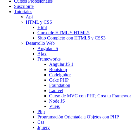
Cursos Profesionales
Suscribirte
Tutoriales
Api
HTML y CSS
Html
Curso de HTML Y HTML5
Sitio Completo con HTML5 y CSS3
Desarrollo Web
Angular JS
Ajax
Frameworks
Angular JS 1
Bootstrap
Codeigniter
Cake PHP
Foundation
Laravel
Curso de MVC con PHP, Crea tu Framewo
Node JS
Vuejs
Php
Programación Orientada a Objetos con PHP
Css
Jquery