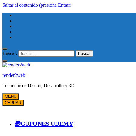
Saltar al contenido (presione Entrar)
Buscar:
render2web
Tus recursos Diseño, Desarrollo y 3D
MENÚ
CERRAR
🎁CUPONES UDEMY