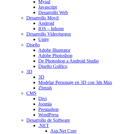
Mysql
Javascript
Desarrollo Web
Desarrollo Movil
Android
IOS – Iphone
Desarrollo Videojuegos
Unity
Diseño
Adobe Illustrator
Adobe Photoshop
De Photoshop a Android Studio
Diseño Gráfico
3D
3D
Modelar Personaje en 3D con 3ds Max
Zbrush
CMS
Divi
Joomla
Prestashop
WordPress
Desarrollo de Software
.NET
Asp.Net Core