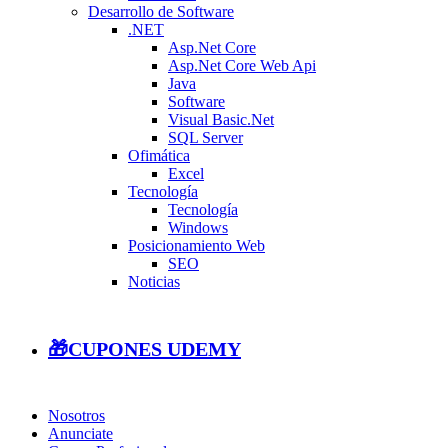
Desarrollo de Software
.NET
Asp.Net Core
Asp.Net Core Web Api
Java
Software
Visual Basic.Net
SQL Server
Ofimática
Excel
Tecnología
Tecnología
Windows
Posicionamiento Web
SEO
Noticias
🎁CUPONES UDEMY
Nosotros
Anunciate