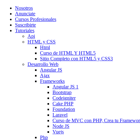
Nosotros
Anunciate
Cursos Profesionales
Suscribirte
Tutoriales
Api
HTML y CSS
Html
Curso de HTML Y HTML5
Sitio Completo con HTML5 y CSS3
Desarrollo Web
Angular JS
Ajax
Frameworks
Angular JS 1
Bootstrap
Codeigniter
Cake PHP
Foundation
Laravel
Curso de MVC con PHP, Crea tu Framewo
Node JS
Vuejs
Php