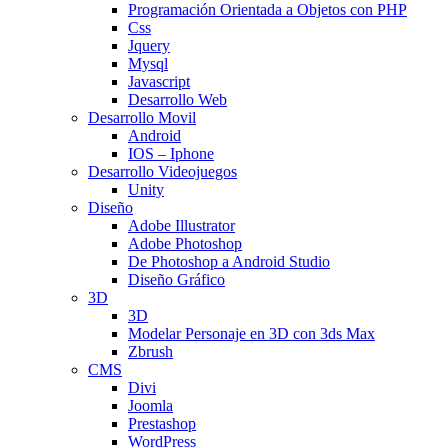
Programación Orientada a Objetos con PHP
Css
Jquery
Mysql
Javascript
Desarrollo Web
Desarrollo Movil
Android
IOS – Iphone
Desarrollo Videojuegos
Unity
Diseño
Adobe Illustrator
Adobe Photoshop
De Photoshop a Android Studio
Diseño Gráfico
3D
3D
Modelar Personaje en 3D con 3ds Max
Zbrush
CMS
Divi
Joomla
Prestashop
WordPress