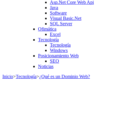
Asp.Net Core Web Api
Java
Software
Visual Basic.Net
SQL Server
Ofimática
Excel
Tecnología
Tecnología
Windows
Posicionamiento Web
SEO
Noticias
Inicio
>
Tecnología
>
¿Qué es un Dominio Web?