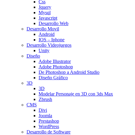
Css
Jquery
Mysql
Javascript
Desarrollo Web
Desarrollo Movil
Android
IOS – Iphone
Desarrollo Videojuegos
Unity
Diseño
Adobe Illustrator
Adobe Photoshop
De Photoshop a Android Studio
Diseño Gráfico
3D
3D
Modelar Personaje en 3D con 3ds Max
Zbrush
CMS
Divi
Joomla
Prestashop
WordPress
Desarrollo de Software