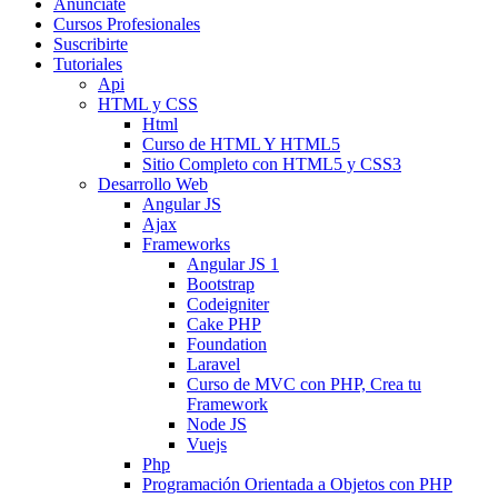
Anunciate
Cursos Profesionales
Suscribirte
Tutoriales
Api
HTML y CSS
Html
Curso de HTML Y HTML5
Sitio Completo con HTML5 y CSS3
Desarrollo Web
Angular JS
Ajax
Frameworks
Angular JS 1
Bootstrap
Codeigniter
Cake PHP
Foundation
Laravel
Curso de MVC con PHP, Crea tu
Framework
Node JS
Vuejs
Php
Programación Orientada a Objetos con PHP