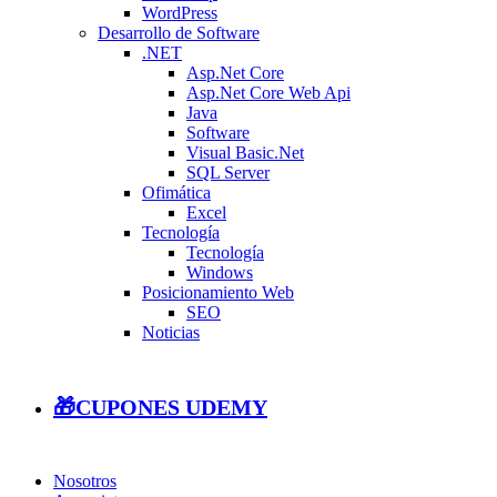
WordPress
Desarrollo de Software
.NET
Asp.Net Core
Asp.Net Core Web Api
Java
Software
Visual Basic.Net
SQL Server
Ofimática
Excel
Tecnología
Tecnología
Windows
Posicionamiento Web
SEO
Noticias
🎁CUPONES UDEMY
Nosotros