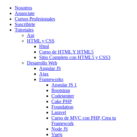
Nosotros
Anunciate
Cursos Profesionales
Suscribirte
Tutoriales
Api
HTML y CSS
Html
Curso de HTML Y HTML5
Sitio Completo con HTML5 y CSS3
Desarrollo Web
Angular JS
Ajax
Frameworks
Angular JS 1
Bootstrap
Codeigniter
Cake PHP
Foundation
Laravel
Curso de MVC con PHP, Crea tu
Framework
Node JS
Vuejs