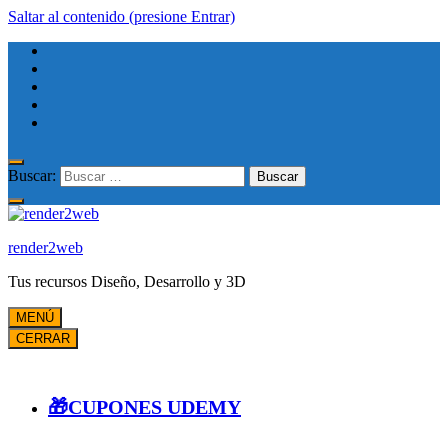
Saltar al contenido (presione Entrar)
Buscar:
render2web
Tus recursos Diseño, Desarrollo y 3D
MENÚ
CERRAR
🎁CUPONES UDEMY