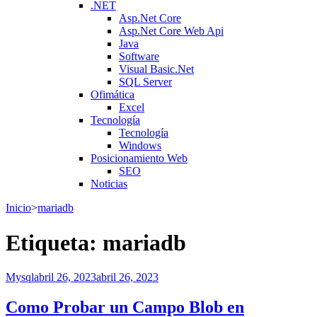
.NET
Asp.Net Core
Asp.Net Core Web Api
Java
Software
Visual Basic.Net
SQL Server
Ofimática
Excel
Tecnología
Tecnología
Windows
Posicionamiento Web
SEO
Noticias
Inicio
>
mariadb
Etiqueta:
mariadb
Mysql
abril 26, 2023
abril 26, 2023
Como Probar un Campo Blob en