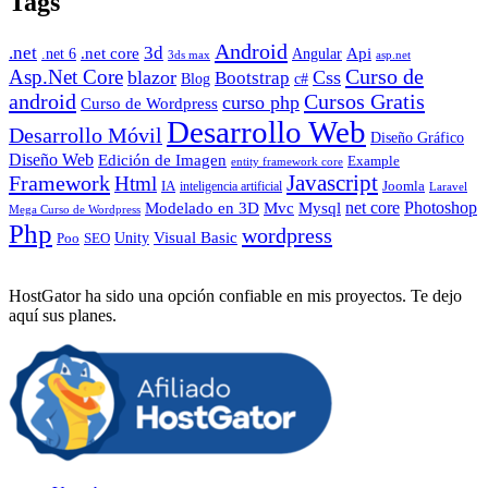
Tags
Android
.net
3d
.net core
Angular
Api
.net 6
3ds max
asp.net
Curso de
Asp.Net Core
blazor
Css
Bootstrap
Blog
c#
android
Cursos Gratis
curso php
Curso de Wordpress
Desarrollo Web
Desarrollo Móvil
Diseño Gráfico
Diseño Web
Edición de Imagen
Example
entity framework core
Javascript
Framework
Html
IA
inteligencia artificial
Joomla
Laravel
Photoshop
Mvc
Mysql
net core
Modelado en 3D
Mega Curso de Wordpress
Php
wordpress
Visual Basic
SEO
Unity
Poo
HostGator ha sido una opción confiable en mis proyectos. Te dejo
aquí sus planes.