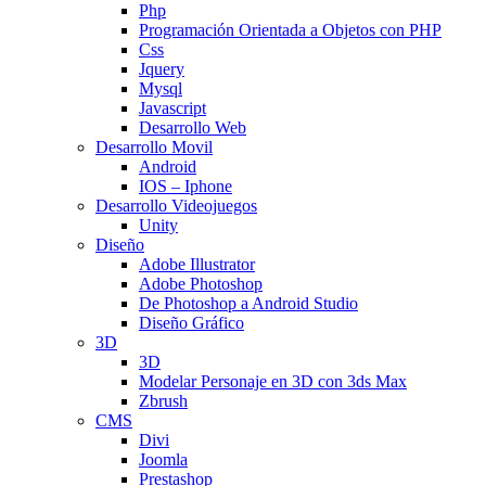
Php
Programación Orientada a Objetos con PHP
Css
Jquery
Mysql
Javascript
Desarrollo Web
Desarrollo Movil
Android
IOS – Iphone
Desarrollo Videojuegos
Unity
Diseño
Adobe Illustrator
Adobe Photoshop
De Photoshop a Android Studio
Diseño Gráfico
3D
3D
Modelar Personaje en 3D con 3ds Max
Zbrush
CMS
Divi
Joomla
Prestashop