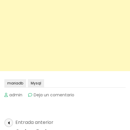
mariadb
Mysql
on
admin
Deja un comentario
Qué
es
MySQL
Navegación
Entrada anterior