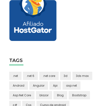
TAGS
.net
.net 6
.net core
3d
3ds max
Android
Angular
Api
asp.net
Asp.Net Core
blazor
Blog
Bootstrap
c#
Css
Curso de android