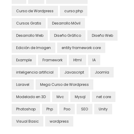
Curso de Wordpress
curso php
Cursos Gratis
Desarrollo Móvil
Desarrollo Web
Diseño Gráfico
Diseño Web
Edición de Imagen
entity framework core
Example
Framework
Html
IA
inteligencia artificial
Javascript
Joomla
Laravel
Mega Curso de Wordpress
Modelado en 3D
Mvc
Mysql
net core
Photoshop
Php
Poo
SEO
Unity
Visual Basic
wordpress