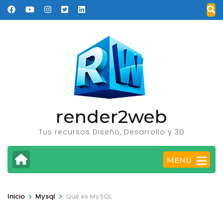
Saltar
al
contenido
(presione
Entrar)
render2web
Tus recursos Diseño, Desarrollo y 3D
MENÚ
>
>
Inicio
Mysql
Qué es MySQL