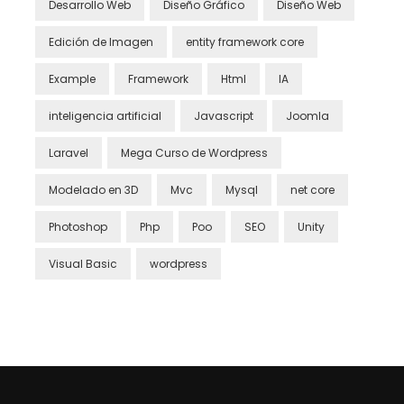
Desarrollo Web
Diseño Gráfico
Diseño Web
Edición de Imagen
entity framework core
Example
Framework
Html
IA
inteligencia artificial
Javascript
Joomla
Laravel
Mega Curso de Wordpress
Modelado en 3D
Mvc
Mysql
net core
Photoshop
Php
Poo
SEO
Unity
Visual Basic
wordpress