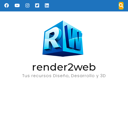
Saltar
al
contenido
(presione
Entrar)
render2web
Tus recursos Diseño, Desarrollo y 3D