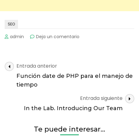
SEO
on
admin
Deja un comentario
Como
saber
el
historial
Navegación
Entrada anterior
de
de
un
Función date de PHP para el manejo de
entradas
dominio
tiempo
web
Entrada siguiente
In the Lab. Introducing Our Team
Te puede interesar...