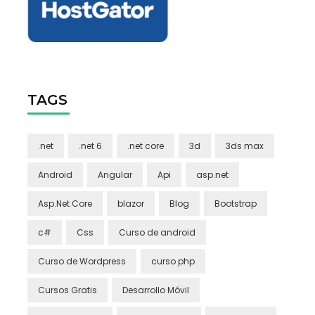
TAGS
.net
.net 6
.net core
3d
3ds max
Android
Angular
Api
asp.net
Asp.Net Core
blazor
Blog
Bootstrap
c#
Css
Curso de android
Curso de Wordpress
curso php
Cursos Gratis
Desarrollo Móvil