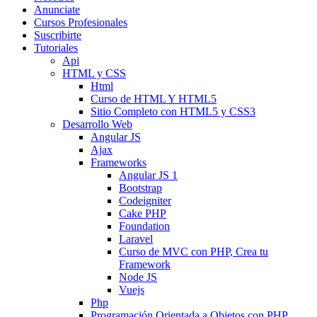
Anunciate
Cursos Profesionales
Suscribirte
Tutoriales
Api
HTML y CSS
Html
Curso de HTML Y HTML5
Sitio Completo con HTML5 y CSS3
Desarrollo Web
Angular JS
Ajax
Frameworks
Angular JS 1
Bootstrap
Codeigniter
Cake PHP
Foundation
Laravel
Curso de MVC con PHP, Crea tu
Framework
Node JS
Vuejs
Php
Programación Orientada a Objetos con PHP