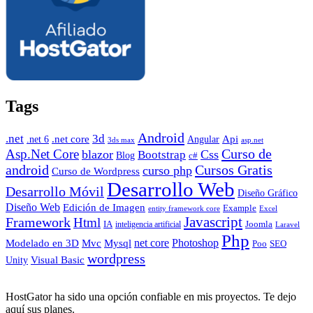
Tags
Android
.net
3d
.net core
Angular
Api
.net 6
3ds max
asp.net
Curso de
Asp.Net Core
blazor
Css
Bootstrap
Blog
c#
android
Cursos Gratis
curso php
Curso de Wordpress
Desarrollo Web
Desarrollo Móvil
Diseño Gráfico
Diseño Web
Edición de Imagen
Example
entity framework core
Excel
Javascript
Framework
Html
IA
inteligencia artificial
Joomla
Laravel
Php
Photoshop
Mvc
Mysql
net core
Modelado en 3D
SEO
Poo
wordpress
Visual Basic
Unity
HostGator ha sido una opción confiable en mis proyectos. Te dejo
aquí sus planes.