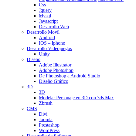
Css
Jquery
Mysql
Javascript
Desarrollo Web
Desarrollo Movil
Android
IOS – Iphone
Desarrollo Videojuegos
Unity
Diseño
Adobe Illustrator
Adobe Photoshop
De Photoshop a Android Studio
Diseño Gráfico
3D
3D
Modelar Personaje en 3D con 3ds Max
Zbrush
CMS
Divi
Joomla
Prestashop
WordPress
Desarrollo de Software