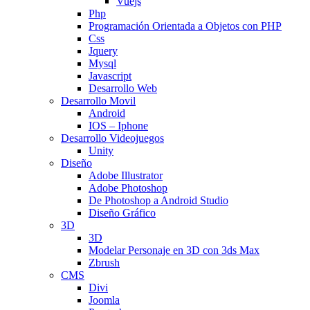
Vuejs
Php
Programación Orientada a Objetos con PHP
Css
Jquery
Mysql
Javascript
Desarrollo Web
Desarrollo Movil
Android
IOS – Iphone
Desarrollo Videojuegos
Unity
Diseño
Adobe Illustrator
Adobe Photoshop
De Photoshop a Android Studio
Diseño Gráfico
3D
3D
Modelar Personaje en 3D con 3ds Max
Zbrush
CMS
Divi
Joomla