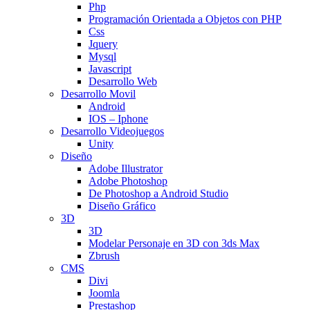
Php
Programación Orientada a Objetos con PHP
Css
Jquery
Mysql
Javascript
Desarrollo Web
Desarrollo Movil
Android
IOS – Iphone
Desarrollo Videojuegos
Unity
Diseño
Adobe Illustrator
Adobe Photoshop
De Photoshop a Android Studio
Diseño Gráfico
3D
3D
Modelar Personaje en 3D con 3ds Max
Zbrush
CMS
Divi
Joomla
Prestashop