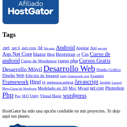
Tags
Android
.net
3d
.net core
Angular
Api
.net 6
3ds max
asp.net
Curso de
Asp.Net Core
blazor
Css
Bootstrap
Blog
c#
android
Cursos Gratis
curso php
Curso de Wordpress
Desarrollo Web
Desarrollo Móvil
Diseño Gráfico
Diseño Web
Edición de Imagen
Example
entity framework core
Javascript
Framework
Html
IA
inteligencia artificial
Joomla
Laravel
Photoshop
Mvc
Mysql
net core
Modelado en 3D
Mega Curso de Wordpress
Php
wordpress
Visual Basic
SEO
Unity
Poo
HostGator ha sido una opción confiable en mis proyectos. Te dejo
aquí sus planes.