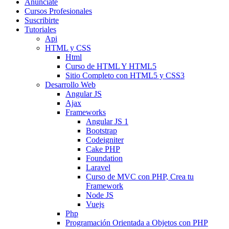
Anunciate
Cursos Profesionales
Suscribirte
Tutoriales
Api
HTML y CSS
Html
Curso de HTML Y HTML5
Sitio Completo con HTML5 y CSS3
Desarrollo Web
Angular JS
Ajax
Frameworks
Angular JS 1
Bootstrap
Codeigniter
Cake PHP
Foundation
Laravel
Curso de MVC con PHP, Crea tu
Framework
Node JS
Vuejs
Php
Programación Orientada a Objetos con PHP