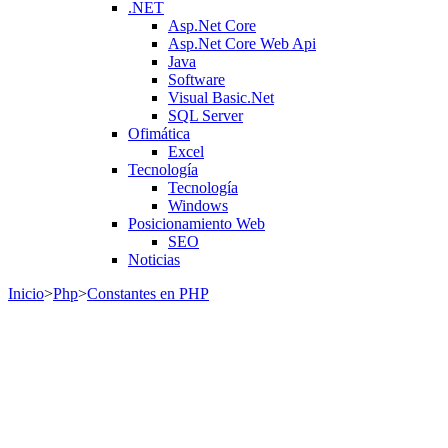
.NET
Asp.Net Core
Asp.Net Core Web Api
Java
Software
Visual Basic.Net
SQL Server
Ofimática
Excel
Tecnología
Tecnología
Windows
Posicionamiento Web
SEO
Noticias
Inicio
>
Php
>
Constantes en PHP