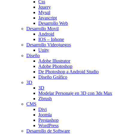
Css
Jquery
Mysql
Javascript
Desarrollo Web
Desarrollo Movil
Android
IOS – Iphone
Desarrollo Videojuegos
Unity
Diseño
Adobe Illustrator
Adobe Photoshop
De Photoshop a Android Studio
Diseño Gráfico
3D
3D
Modelar Personaje en 3D con 3ds Max
Zbrush
CMS
Divi
Joomla
Prestashop
WordPress
Desarrollo de Software