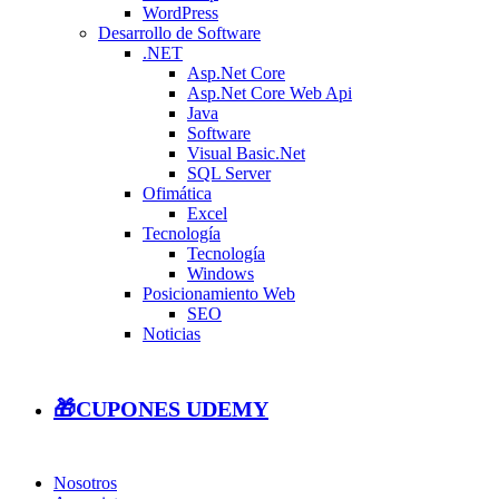
WordPress
Desarrollo de Software
.NET
Asp.Net Core
Asp.Net Core Web Api
Java
Software
Visual Basic.Net
SQL Server
Ofimática
Excel
Tecnología
Tecnología
Windows
Posicionamiento Web
SEO
Noticias
🎁CUPONES UDEMY
Nosotros