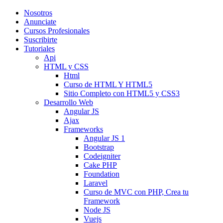
Nosotros
Anunciate
Cursos Profesionales
Suscribirte
Tutoriales
Api
HTML y CSS
Html
Curso de HTML Y HTML5
Sitio Completo con HTML5 y CSS3
Desarrollo Web
Angular JS
Ajax
Frameworks
Angular JS 1
Bootstrap
Codeigniter
Cake PHP
Foundation
Laravel
Curso de MVC con PHP, Crea tu
Framework
Node JS
Vuejs