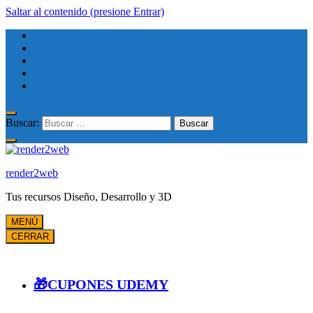
Saltar al contenido (presione Entrar)
Buscar:
render2web
Tus recursos Diseño, Desarrollo y 3D
MENÚ
CERRAR
🎁CUPONES UDEMY