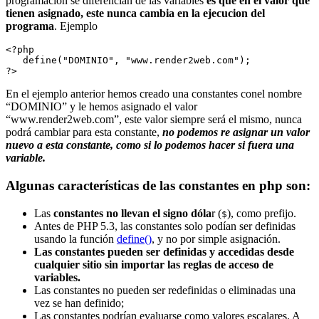
programación se diferencian de las variables
es que en el valor que
tienen asignado, este nunca cambia en la ejecucion del
programa
. Ejemplo
<?php

   define("DOMINIO", "www.render2web.com");

?>
En el ejemplo anterior hemos creado una constantes conel nombre
“DOMINIO” y le hemos asignado el valor
“www.render2web.com”, este valor siempre será el mismo, nunca
podrá cambiar para esta constante,
no podemos re asignar un valor
nuevo a esta constante, como si lo podemos hacer si fuera una
variable.
Algunas características de las constantes en php son:
Las
constantes no llevan el signo dóla
r (
), como prefijo.
$
Antes de PHP 5.3, las constantes solo podían ser definidas
usando la función
define()
, y no por simple asignación.
Las constantes pueden ser definidas y accedidas desde
cualquier sitio sin importar las reglas de acceso de
variables.
Las constantes no pueden ser redefinidas o eliminadas una
vez se han definido;
Las constantes podrían evaluarse como valores escalares. A