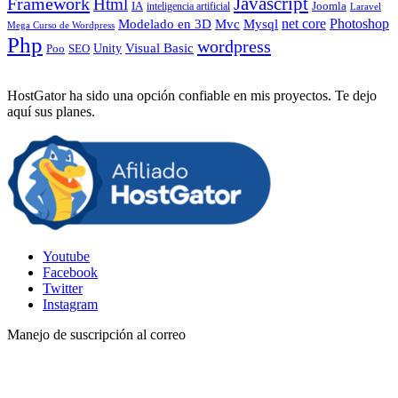
Javascript
Framework
Html
IA
inteligencia artificial
Joomla
Laravel
Photoshop
Mvc
Mysql
net core
Modelado en 3D
Mega Curso de Wordpress
Php
wordpress
Visual Basic
SEO
Unity
Poo
HostGator ha sido una opción confiable en mis proyectos. Te dejo
aquí sus planes.
Youtube
Facebook
Twitter
Instagram
Manejo de suscripción al correo