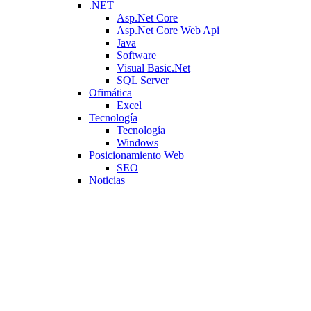
.NET
Asp.Net Core
Asp.Net Core Web Api
Java
Software
Visual Basic.Net
SQL Server
Ofimática
Excel
Tecnología
Tecnología
Windows
Posicionamiento Web
SEO
Noticias