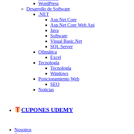
WordPress
Desarrollo de Software
.NET
Asp.Net Core
Asp.Net Core Web Api
Java
Software
Visual Basic.Net
SQL Server
Ofimática
Excel
Tecnología
Tecnología
Windows
Posicionamiento Web
SEO
Noticias
CUPONES UDEMY
Nosotros