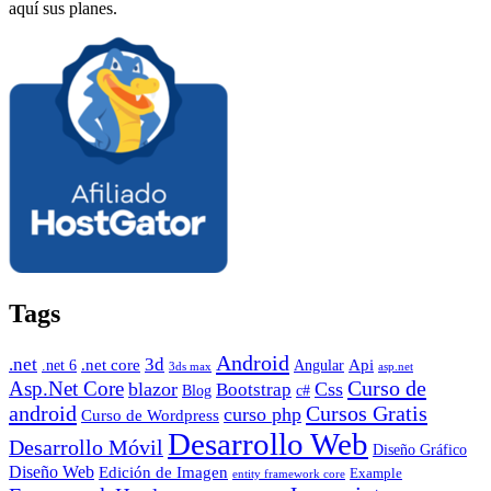
aquí sus planes.
Tags
Android
.net
3d
.net core
Angular
Api
.net 6
3ds max
asp.net
Curso de
Asp.Net Core
blazor
Css
Bootstrap
Blog
c#
android
Cursos Gratis
curso php
Curso de Wordpress
Desarrollo Web
Desarrollo Móvil
Diseño Gráfico
Diseño Web
Edición de Imagen
Example
entity framework core