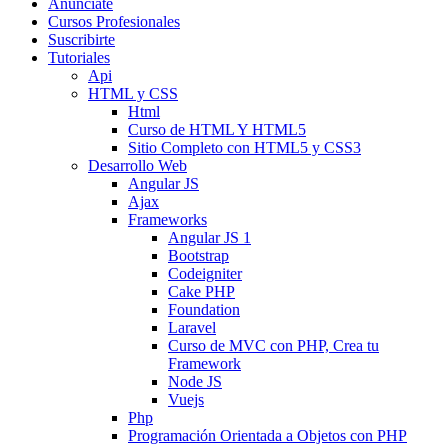
Anunciate
Cursos Profesionales
Suscribirte
Tutoriales
Api
HTML y CSS
Html
Curso de HTML Y HTML5
Sitio Completo con HTML5 y CSS3
Desarrollo Web
Angular JS
Ajax
Frameworks
Angular JS 1
Bootstrap
Codeigniter
Cake PHP
Foundation
Laravel
Curso de MVC con PHP, Crea tu
Framework
Node JS
Vuejs
Php
Programación Orientada a Objetos con PHP