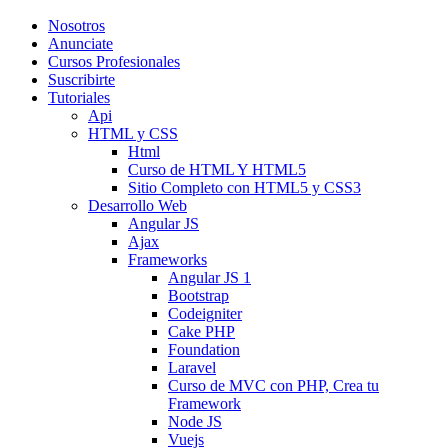
Nosotros
Anunciate
Cursos Profesionales
Suscribirte
Tutoriales
Api
HTML y CSS
Html
Curso de HTML Y HTML5
Sitio Completo con HTML5 y CSS3
Desarrollo Web
Angular JS
Ajax
Frameworks
Angular JS 1
Bootstrap
Codeigniter
Cake PHP
Foundation
Laravel
Curso de MVC con PHP, Crea tu
Framework
Node JS
Vuejs