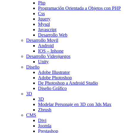
Php
Programación Orientada a Objetos con PHP
Css
Jquery
Mysql
Javascript
Desarrollo Web
Desarrollo Movil
Android
IOS – Iphone
Desarrollo Videojuegos
Unity
Diseño
Adobe Illustrator
Adobe Photoshop
De Photoshop a Android Studio
Diseño Gráfico
3D
3D
Modelar Personaje en 3D con 3ds Max
Zbrush
CMS
Divi
Joomla
Prestashop