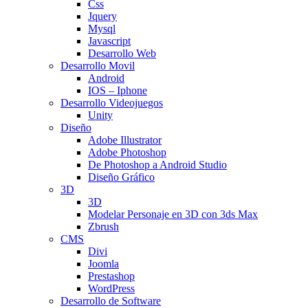
Css
Jquery
Mysql
Javascript
Desarrollo Web
Desarrollo Movil
Android
IOS – Iphone
Desarrollo Videojuegos
Unity
Diseño
Adobe Illustrator
Adobe Photoshop
De Photoshop a Android Studio
Diseño Gráfico
3D
3D
Modelar Personaje en 3D con 3ds Max
Zbrush
CMS
Divi
Joomla
Prestashop
WordPress
Desarrollo de Software