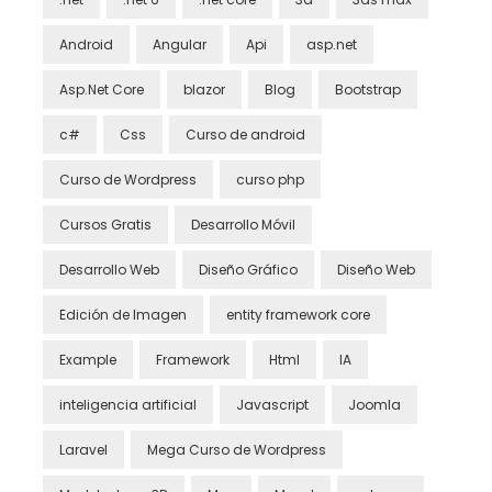
Android
Angular
Api
asp.net
Asp.Net Core
blazor
Blog
Bootstrap
c#
Css
Curso de android
Curso de Wordpress
curso php
Cursos Gratis
Desarrollo Móvil
Desarrollo Web
Diseño Gráfico
Diseño Web
Edición de Imagen
entity framework core
Example
Framework
Html
IA
inteligencia artificial
Javascript
Joomla
Laravel
Mega Curso de Wordpress