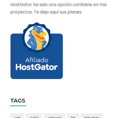
HostGator ha sido una opción confiable en mis
proyectos. Te dejo aquí sus planes.
TAGS
.net
.net 6
.net core
3d
3ds max