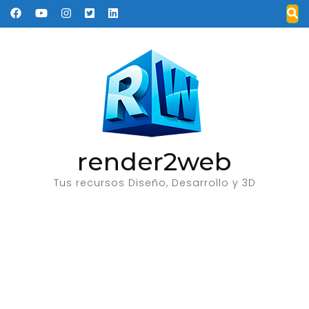
Saltar
al
contenido
(presione
Entrar)
render2web
Tus recursos Diseño, Desarrollo y 3D