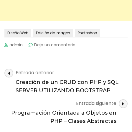
Diseño Web
Edición de Imagen
Photoshop
on
admin
Deja un comentario
Tutoriales
Photoshop
–
Modificar
Navegación
Entrada anterior
Saturación
de
del
Creación de un CRUD con PHP y SQL
entradas
Color
SERVER UTILIZANDO BOOTSTRAP
Entrada siguiente
Programación Orientada a Objetos en
PHP – Clases Abstractas