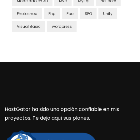
Modelado en 3D
Mvc
Mysql
net core
Photoshop
Php
Poo
SEO
Unity
Visual Basic
wordpress
HostGator ha sido una opción confiable en mis
proyectos. Te dejo aquí sus planes.