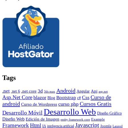
Tags
Android
.net
3d
.net core
Angular
Api
.net 6
3ds max
asp.net
Curso de
Asp.Net Core
blazor
Css
Bootstrap
Blog
c#
android
Cursos Gratis
curso php
Curso de Wordpress
Desarrollo Web
Desarrollo Móvil
Diseño Gráfico
Diseño Web
Edición de Imagen
Example
entity framework core
Javascript
Framework
Html
IA
inteligencia artificial
Joomla
Laravel