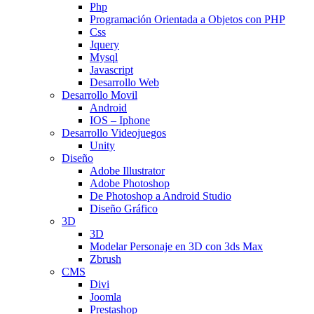
Php
Programación Orientada a Objetos con PHP
Css
Jquery
Mysql
Javascript
Desarrollo Web
Desarrollo Movil
Android
IOS – Iphone
Desarrollo Videojuegos
Unity
Diseño
Adobe Illustrator
Adobe Photoshop
De Photoshop a Android Studio
Diseño Gráfico
3D
3D
Modelar Personaje en 3D con 3ds Max
Zbrush
CMS
Divi
Joomla
Prestashop