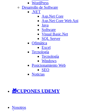
WordPress
Desarrollo de Software
.NET
Asp.Net Core
Asp.Net Core Web Api
Java
Software
Visual Basic.Net
SQL Server
Ofimática
Excel
Tecnología
Tecnología
Windows
Posicionamiento Web
SEO
Noticias
🎁CUPONES UDEMY
Nosotros