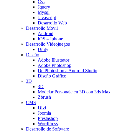
Css
Jquery
Mysql
Javascript
Desarrollo Web
Desarrollo Movil
Android
IOS – Iphone
Desarrollo Videojuegos
Unity
Diseño
Adobe Illustrator
Adobe Photoshop
De Photoshop a Android Studio
Diseño Gráfico
3D
3D
Modelar Personaje en 3D con 3ds Max
Zbrush
CMS
Divi
Joomla
Prestashop
WordPress
Desarrollo de Software