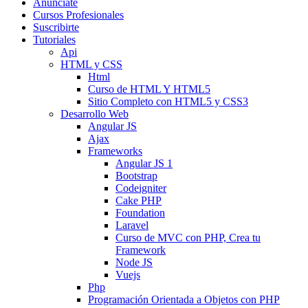
Anunciate
Cursos Profesionales
Suscribirte
Tutoriales
Api
HTML y CSS
Html
Curso de HTML Y HTML5
Sitio Completo con HTML5 y CSS3
Desarrollo Web
Angular JS
Ajax
Frameworks
Angular JS 1
Bootstrap
Codeigniter
Cake PHP
Foundation
Laravel
Curso de MVC con PHP, Crea tu
Framework
Node JS
Vuejs
Php
Programación Orientada a Objetos con PHP