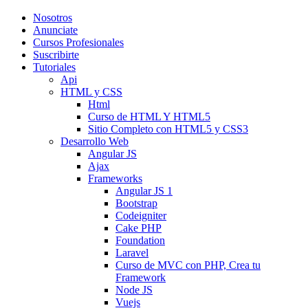
Nosotros
Anunciate
Cursos Profesionales
Suscribirte
Tutoriales
Api
HTML y CSS
Html
Curso de HTML Y HTML5
Sitio Completo con HTML5 y CSS3
Desarrollo Web
Angular JS
Ajax
Frameworks
Angular JS 1
Bootstrap
Codeigniter
Cake PHP
Foundation
Laravel
Curso de MVC con PHP, Crea tu
Framework
Node JS
Vuejs