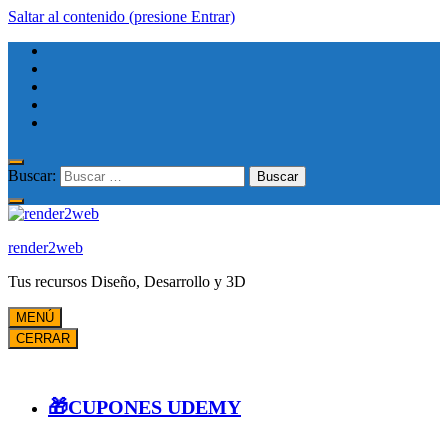
Saltar al contenido (presione Entrar)
Buscar:
render2web
Tus recursos Diseño, Desarrollo y 3D
MENÚ
CERRAR
🎁CUPONES UDEMY