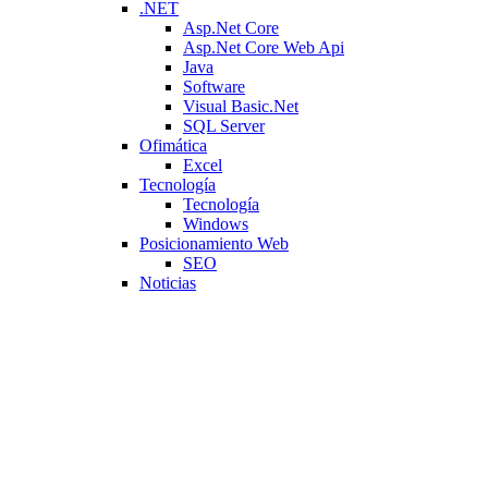
.NET
Asp.Net Core
Asp.Net Core Web Api
Java
Software
Visual Basic.Net
SQL Server
Ofimática
Excel
Tecnología
Tecnología
Windows
Posicionamiento Web
SEO
Noticias