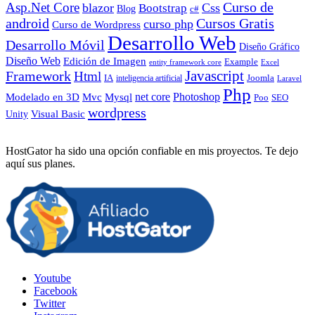
Curso de
Asp.Net Core
blazor
Css
Bootstrap
Blog
c#
android
Cursos Gratis
curso php
Curso de Wordpress
Desarrollo Web
Desarrollo Móvil
Diseño Gráfico
Diseño Web
Edición de Imagen
Example
entity framework core
Excel
Javascript
Framework
Html
IA
inteligencia artificial
Joomla
Laravel
Php
Photoshop
Mvc
Mysql
net core
Modelado en 3D
SEO
Poo
wordpress
Visual Basic
Unity
HostGator ha sido una opción confiable en mis proyectos. Te dejo
aquí sus planes.
Youtube
Facebook
Twitter