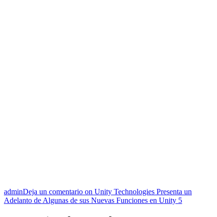
admin
Deja un comentario
on Unity Technologies Presenta un
Adelanto de Algunas de sus Nuevas Funciones en Unity 5