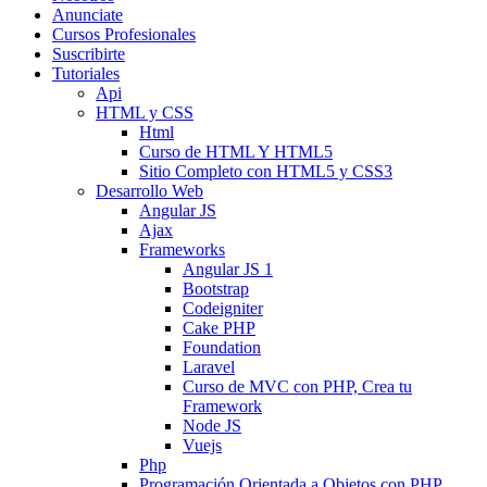
Anunciate
Cursos Profesionales
Suscribirte
Tutoriales
Api
HTML y CSS
Html
Curso de HTML Y HTML5
Sitio Completo con HTML5 y CSS3
Desarrollo Web
Angular JS
Ajax
Frameworks
Angular JS 1
Bootstrap
Codeigniter
Cake PHP
Foundation
Laravel
Curso de MVC con PHP, Crea tu
Framework
Node JS
Vuejs
Php
Programación Orientada a Objetos con PHP