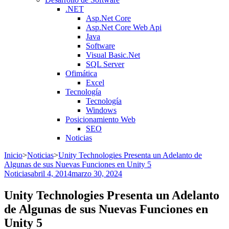
.NET
Asp.Net Core
Asp.Net Core Web Api
Java
Software
Visual Basic.Net
SQL Server
Ofimática
Excel
Tecnología
Tecnología
Windows
Posicionamiento Web
SEO
Noticias
Inicio
>
Noticias
>
Unity Technologies Presenta un Adelanto de
Algunas de sus Nuevas Funciones en Unity 5
Noticias
abril 4, 2014
marzo 30, 2024
Unity Technologies Presenta un Adelanto
de Algunas de sus Nuevas Funciones en
Unity 5