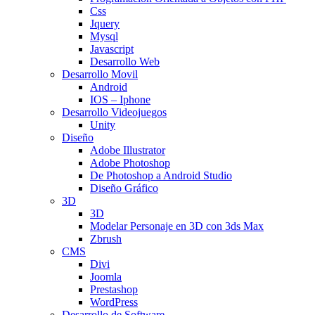
Css
Jquery
Mysql
Javascript
Desarrollo Web
Desarrollo Movil
Android
IOS – Iphone
Desarrollo Videojuegos
Unity
Diseño
Adobe Illustrator
Adobe Photoshop
De Photoshop a Android Studio
Diseño Gráfico
3D
3D
Modelar Personaje en 3D con 3ds Max
Zbrush
CMS
Divi
Joomla
Prestashop
WordPress
Desarrollo de Software