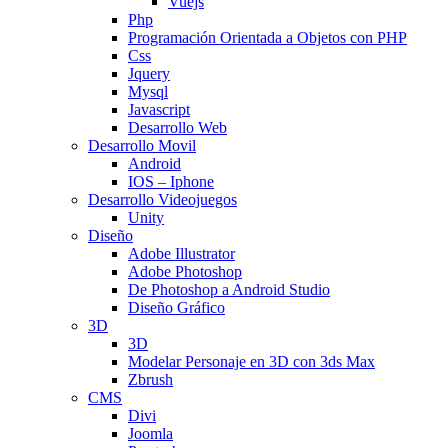
Vuejs
Php
Programación Orientada a Objetos con PHP
Css
Jquery
Mysql
Javascript
Desarrollo Web
Desarrollo Movil
Android
IOS – Iphone
Desarrollo Videojuegos
Unity
Diseño
Adobe Illustrator
Adobe Photoshop
De Photoshop a Android Studio
Diseño Gráfico
3D
3D
Modelar Personaje en 3D con 3ds Max
Zbrush
CMS
Divi
Joomla