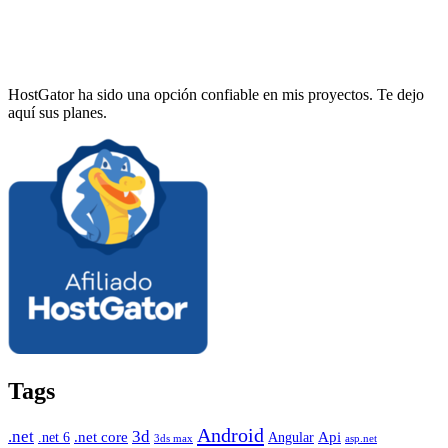
HostGator ha sido una opción confiable en mis proyectos. Te dejo
aquí sus planes.
Tags
Android
.net
3d
.net core
Angular
Api
.net 6
3ds max
asp.net