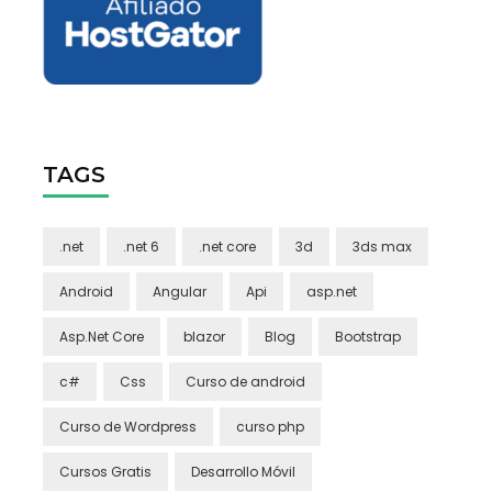
TAGS
.net
.net 6
.net core
3d
3ds max
Android
Angular
Api
asp.net
Asp.Net Core
blazor
Blog
Bootstrap
c#
Css
Curso de android
Curso de Wordpress
curso php
Cursos Gratis
Desarrollo Móvil