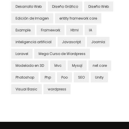
Desarrollo Web
Diseño Gráfico
Diseño Web
Edición de Imagen
entity framework core
Example
Framework
Html
IA
inteligencia artificial
Javascript
Joomla
Laravel
Mega Curso de Wordpress
Modelado en 3D
Mvc
Mysql
net core
Photoshop
Php
Poo
SEO
Unity
Visual Basic
wordpress