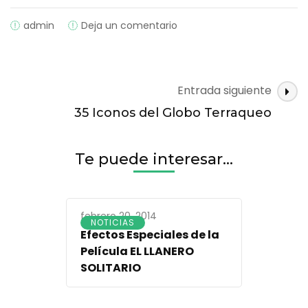
on
admin
Deja un comentario
Samsung
vende
10
millones
Navegación
Entrada siguiente
de
de
Galaxy
35 Iconos del Globo Terraqueo
entradas
S4
en
tan
Te puede interesar...
solo
1
mes
febrero 20, 2014
NOTICIAS
Efectos Especiales de la
Película EL LLANERO
SOLITARIO