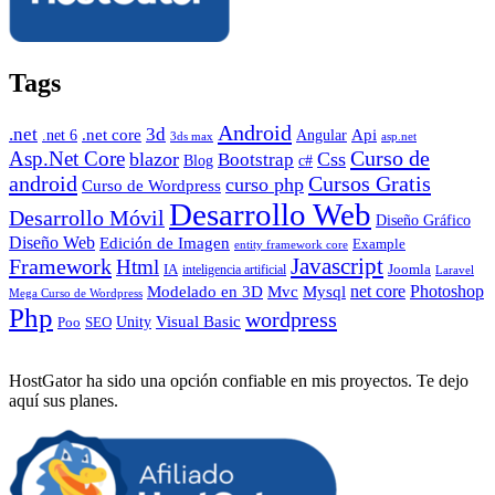
Tags
Android
.net
3d
.net core
Angular
Api
.net 6
3ds max
asp.net
Curso de
Asp.Net Core
blazor
Css
Bootstrap
Blog
c#
android
Cursos Gratis
curso php
Curso de Wordpress
Desarrollo Web
Desarrollo Móvil
Diseño Gráfico
Diseño Web
Edición de Imagen
Example
entity framework core
Javascript
Framework
Html
IA
inteligencia artificial
Joomla
Laravel
Photoshop
Mvc
Mysql
net core
Modelado en 3D
Mega Curso de Wordpress
Php
wordpress
Visual Basic
SEO
Unity
Poo
HostGator ha sido una opción confiable en mis proyectos. Te dejo
aquí sus planes.