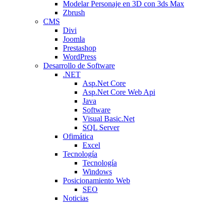
Modelar Personaje en 3D con 3ds Max
Zbrush
CMS
Divi
Joomla
Prestashop
WordPress
Desarrollo de Software
.NET
Asp.Net Core
Asp.Net Core Web Api
Java
Software
Visual Basic.Net
SQL Server
Ofimática
Excel
Tecnología
Tecnología
Windows
Posicionamiento Web
SEO
Noticias