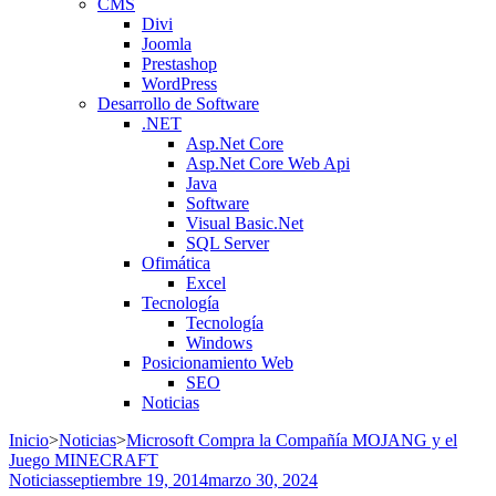
CMS
Divi
Joomla
Prestashop
WordPress
Desarrollo de Software
.NET
Asp.Net Core
Asp.Net Core Web Api
Java
Software
Visual Basic.Net
SQL Server
Ofimática
Excel
Tecnología
Tecnología
Windows
Posicionamiento Web
SEO
Noticias
Inicio
>
Noticias
>
Microsoft Compra la Compañía MOJANG y el
Juego MINECRAFT
Noticias
septiembre 19, 2014
marzo 30, 2024