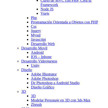
Curso de MVC con PHP, Crea tu
Framework
Node JS
Vuejs
Php
Programación Orientada a Objetos con PHP
Css
Jquery
Mysql
Javascript
Desarrollo Web
Desarrollo Movil
Android
IOS – Iphone
Desarrollo Videojuegos
Unity
Diseño
Adobe Illustrator
Adobe Photoshop
De Photoshop a Android Studio
Diseño Gráfico
3D
3D
Modelar Personaje en 3D con 3ds Max
Zbrush