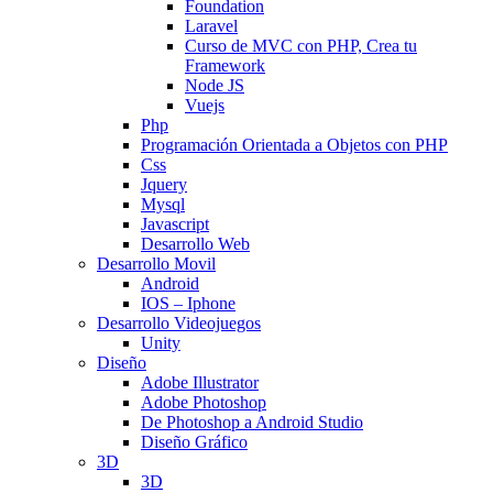
Foundation
Laravel
Curso de MVC con PHP, Crea tu
Framework
Node JS
Vuejs
Php
Programación Orientada a Objetos con PHP
Css
Jquery
Mysql
Javascript
Desarrollo Web
Desarrollo Movil
Android
IOS – Iphone
Desarrollo Videojuegos
Unity
Diseño
Adobe Illustrator
Adobe Photoshop
De Photoshop a Android Studio
Diseño Gráfico
3D
3D