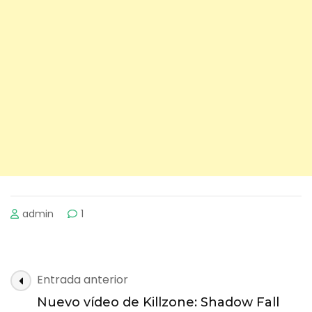
admin
1
Navegación
Entrada anterior
de
Nuevo vídeo de Killzone: Shadow Fall