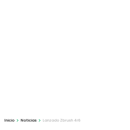
>
>
Inicio
Noticias
Lanzado Zbrush 4r6