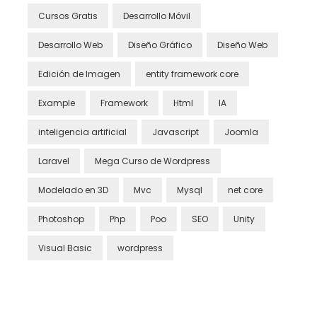
Cursos Gratis
Desarrollo Móvil
Desarrollo Web
Diseño Gráfico
Diseño Web
Edición de Imagen
entity framework core
Example
Framework
Html
IA
inteligencia artificial
Javascript
Joomla
Laravel
Mega Curso de Wordpress
Modelado en 3D
Mvc
Mysql
net core
Photoshop
Php
Poo
SEO
Unity
Visual Basic
wordpress