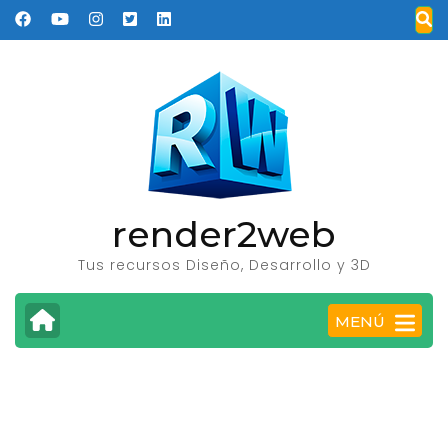
Saltar
al
contenido
(presione
Entrar)
render2web
Tus recursos Diseño, Desarrollo y 3D
MENÚ