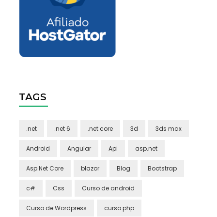
TAGS
.net
.net 6
.net core
3d
3ds max
Android
Angular
Api
asp.net
Asp.Net Core
blazor
Blog
Bootstrap
c#
Css
Curso de android
Curso de Wordpress
curso php