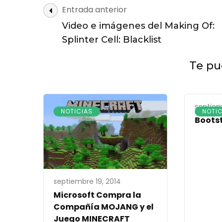
Navegación
Entrada anterior
de
Video e imágenes del Making Of:
entradas
Splinter Cell: Blacklist
Te pue
septiem
NOTICIAS
NOTIC
Bootst
septiembre 19, 2014
Microsoft Compra la
Compañía MOJANG y el
Juego MINECRAFT