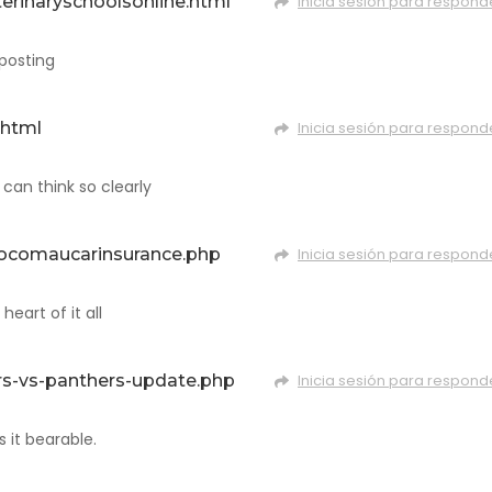
terinaryschoolsonline.html
Inicia sesión para respond
 posting
.html
Inicia sesión para respond
can think so clearly
giocomaucarinsurance.php
Inicia sesión para respond
eart of it all
rs-vs-panthers-update.php
Inicia sesión para respond
s it bearable.