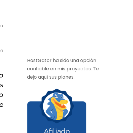
 o
te
HostGator ha sido una opción
confiable en mis proyectos. Te
o
dejo aquí sus planes.
s
o
e