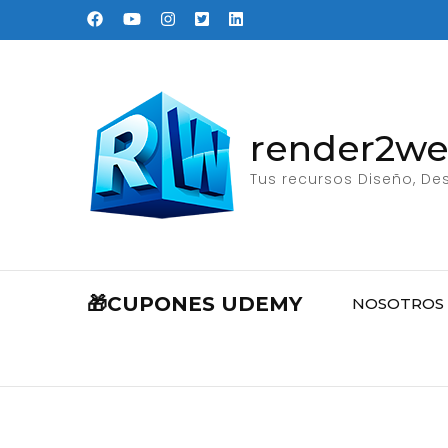
Saltar
al
contenido
(presione
Entrar)
render2w
Tus recursos Diseño, Des
🎁CUPONES UDEMY
NOSOTROS