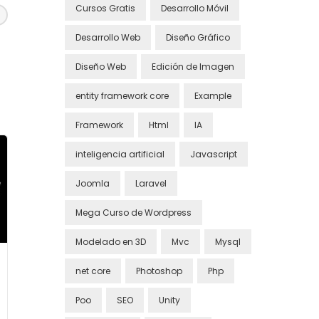
Cursos Gratis
Desarrollo Móvil
Desarrollo Web
Diseño Gráfico
Diseño Web
Edición de Imagen
entity framework core
Example
Framework
Html
IA
inteligencia artificial
Javascript
Joomla
Laravel
Mega Curso de Wordpress
Modelado en 3D
Mvc
Mysql
net core
Photoshop
Php
Poo
SEO
Unity