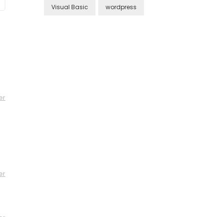
Visual Basic
wordpress
er
er