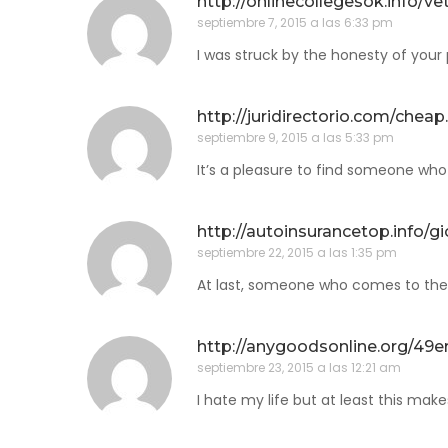
http://onlinecollegesok.info/ve
septiembre 7, 2015 a las 6:33 pm
I was struck by the honesty of your
http://juridirectorio.com/cheap
septiembre 9, 2015 a las 5:33 pm
It’s a pleasure to find someone who 
http://autoinsurancetop.info/
septiembre 22, 2015 a las 1:35 pm
At last, someone who comes to the h
http://anygoodsonline.org/49e
septiembre 23, 2015 a las 12:21 am
I hate my life but at least this make