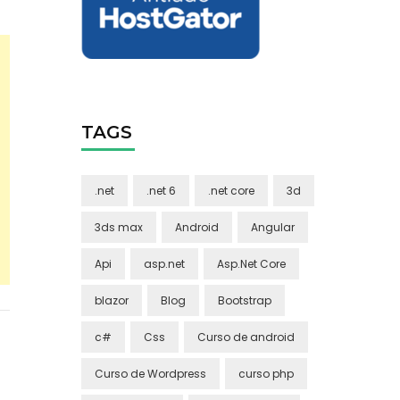
TAGS
.net
.net 6
.net core
3d
3ds max
Android
Angular
Api
asp.net
Asp.Net Core
blazor
Blog
Bootstrap
c#
Css
Curso de android
Curso de Wordpress
curso php