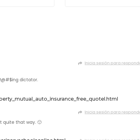
Inicia sesión para respond
 !@#$ing dictator.
liberty_mutual_auto_insurance_free_quotel.html
Inicia sesión para respond
t quite that way. 🙂