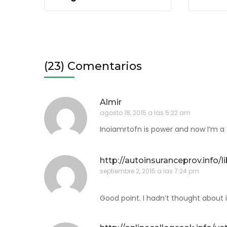
(23) Comentarios
Almir
agosto 18, 2015 a las 5:22 am
Inoiamrtofn is power and now I’m a
http://autoinsuranceprov.info/
septiembre 2, 2015 a las 7:24 pm
Good point. I hadn’t thought about i